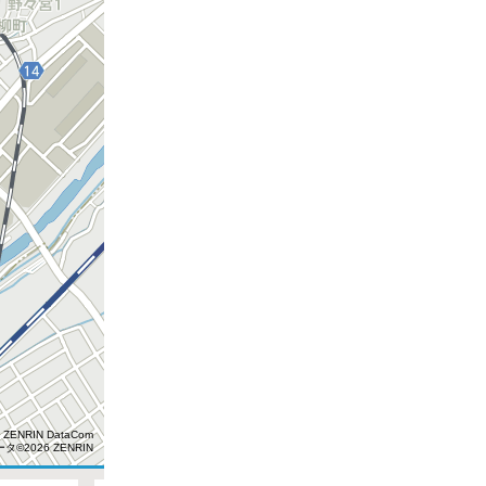
450円
400円
 ZENRIN DataCom
タ©2026 ZENRIN