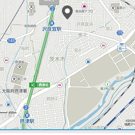
450m
©2026
地図デー