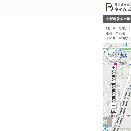
360円
大阪府茨木市沢
410円
460
利用日：
設定な
車種：
全車種
その他：
設定な
550円