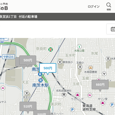
590円
550円～
600円
良宜浜1丁目
付近の駐車場
円
330円
410円
390円
410円～
し
し
500円
500円
500円
660円
510円
500円