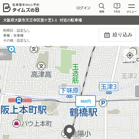
大阪府大阪市天王寺区堂ケ芝1-1
付近の駐車場
1,050円
利用日：
設定なし
絞り込み
車種：
全車種
その他：
設定なし
0円～
660円