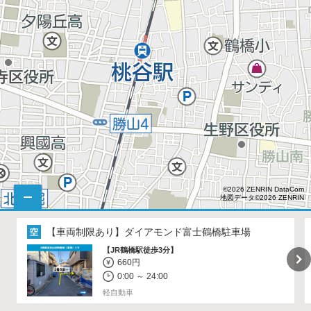
©2026 ZENRIN DataCom
地図データ©2026 ZENRIN
500円
【車両制限あり】
ダイアモンド富士鶴橋駐車場
600円
【JR鶴橋駅徒歩3分】
660円
0:00 ～ 24:00
700円
軽自動車