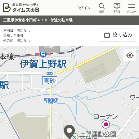
三重県伊賀市小田町４７０
付近の駐車場
利用日：
設定なし
絞り込み
車種：
全車種
その他：
設定なし
330円