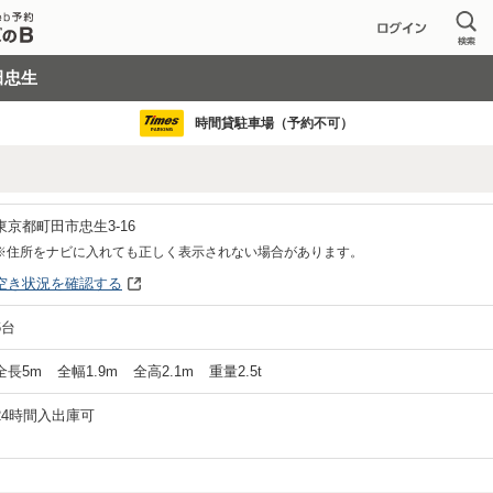
田忠生
時間貸駐車場（予約不可）
東京都町田市忠生3-16
※住所をナビに入れても正しく表示されない場合があります。
空き状況を確認する
6
台
全長
5
m
全幅
1.9
m
全高
2.1
m
重量
2.5
t
24時間入出庫可