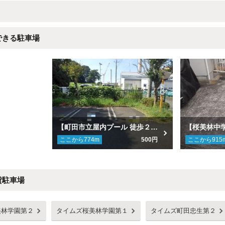
できる駐車場
【町田市立屋内プール 徒歩２分】【１地区・１号棟北西約180m】町田もみじ台駐車場
ここから
774
m
500円
ここから
915
貸駐車場
美林学園第２
タイムズ桜美林学園第１
タイムズ町田忠生第２