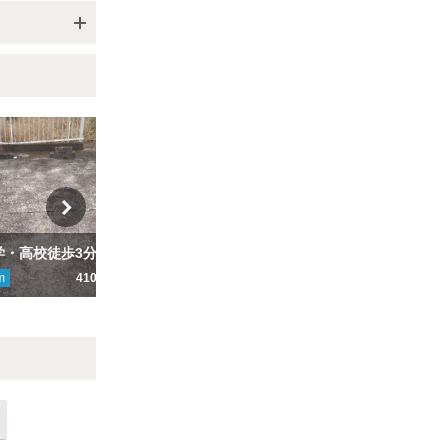
【桜美林中学・高校徒歩3分】プティソレイユ駐車場
【町田市立木曽中 徒歩3分】HNパーキング
m
410円～
ここから
1128
m
410円
こ
Next