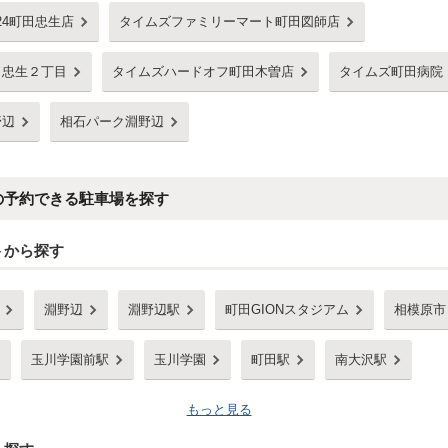
24町田忠生店
タイムズファミリーマート町田図師店
田忠生２丁目
タイムズハードオフ町田木曽店
タイムズ町田病院
野辺
相石パーク淵野辺
の予約できる駐車場を探す
トから探す
淵野辺
淵野辺駅
町田GIONスタジアム
相模原市
玉川学園前駅
玉川学園
町田駅
南大沢駅
もっと見る