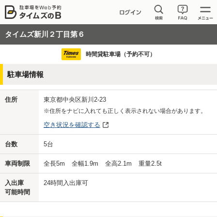
タイムズ新川２丁目第６
時間貸駐車場（予約不可）
駐車場情報
住所
東京都中央区新川2-23
※住所をナビに入れても正しく表示されない場合があります。
空き状況を確認する
台数
5
台
車両制限
全長
5
m
全幅
1.9
m
全高
2.1
m
重量
2.5
t
入出庫
24時間入出庫可
可能時間