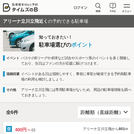
アリーナ立川立飛近く
の予約できる駐車場
知っておきたい！
駐車場選びの
ポイント
バスケのBリーグや卓球など試合やスポーツ系のイベントを多く開催し
イベント
ており、当日はファンの方が応援に駆けつけます。
イベントがある日は混雑しやすく、事前に車室が確保できる予約制駐車
混雑回避
場の利用も検討しましょう。
アリーナ立川立飛には専用駐車場がないため、周辺の駐車場情報を調べ
その他
ておきましょう。
全
6
件
アリーナ立川立飛から
801
m
400円～
/日