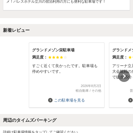
メ！パレスホテル立川の宿泊利用の方にも便利な駐車場です！
新着レビュー
グランドメゾン栄駐車場
グランドメ
満足度：
満足度：
すごく近くて良かったです。駐車場も
アリーナ立
停めやすいです。
大会観戦の
で徒歩15
立川にも寄
2026年8月2日
軽自動車
/
その他
普
この駐車場を見る
周辺のタイムズパーキング
Next
詳細は駐車場情報をタップしてご確認ください。