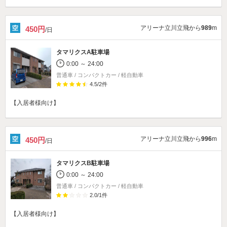
アリーナ立川立飛から
989
m
450円
/日
タマリクスA駐車場
0:00 ～ 24:00
普通車 / コンパクトカー / 軽自動車
4.5
/
2
件
【入居者様向け】
アリーナ立川立飛から
996
m
450円
/日
タマリクスB駐車場
0:00 ～ 24:00
普通車 / コンパクトカー / 軽自動車
2.0
/
1
件
【入居者様向け】