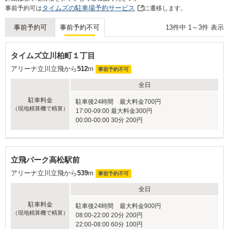
タイムズの駐車場予約サービス
事前予約可は
に遷移します。
13
件中
1
～
3
件 表示
事前予約可
事前予約不可
タイムズ立川柏町１丁目
アリーナ立川立飛から
512
m
事前予約不可
全日
駐車料金
駐車後24時間 最大料金700円
（現地精算機で精算）
17:00-09:00 最大料金300円
00:00-00:00 30分 200円
立飛パーク高松駅前
アリーナ立川立飛から
539
m
事前予約不可
全日
駐車料金
駐車後24時間 最大料金900円
（現地精算機で精算）
08:00-22:00 20分 200円
22:00-08:00 60分 100円