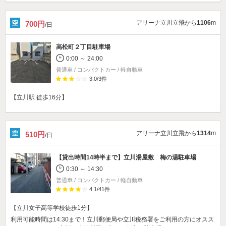
アリーナ立川立飛から
1106
m
700円
/日
高松町２丁目駐車場
0:00 ～ 24:00
普通車 / コンパクトカー / 軽自動車
3.0
/
3
件
【立川駅 徒歩16分】
アリーナ立川立飛から
1314
m
510円
/日
【貸出時間14時半まで】
立川湯屋敷 梅の湯駐車場
0:30 ～ 14:30
普通車 / コンパクトカー / 軽自動車
4.1
/
41
件
【立川女子高等学校徒歩1分】
利用可能時間は14:30まで！立川郵便局や立川税務署をご利用の方にオスス