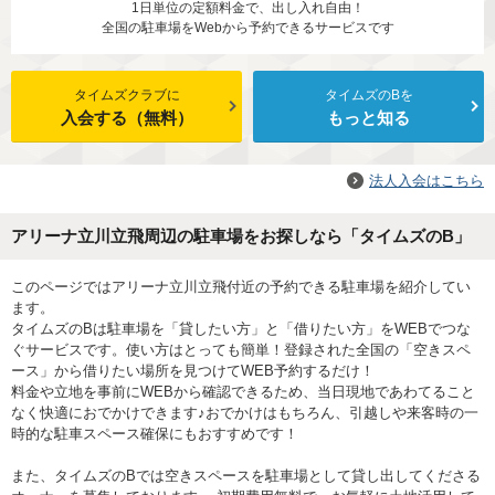
1日単位の定額料金で、出し入れ自由！
全国の駐車場をWebから予約できるサービスです
タイムズクラブに
タイムズのBを
入会する（無料）
もっと知る
法人入会はこちら
アリーナ立川立飛周辺の駐車場をお探しなら「タイムズのB」
このページではアリーナ立川立飛付近の予約できる駐車場を紹介してい
ます。
タイムズのBは駐車場を「貸したい方」と「借りたい方」をWEBでつな
ぐサービスです。使い方はとっても簡単！登録された全国の「空きスペ
ース」から借りたい場所を見つけてWEB予約するだけ！
料金や立地を事前にWEBから確認できるため、当日現地であわてること
なく快適におでかけできます♪おでかけはもちろん、引越しや来客時の一
時的な駐車スペース確保にもおすすめです！
また、タイムズのBでは空きスペースを駐車場として貸し出してくださる