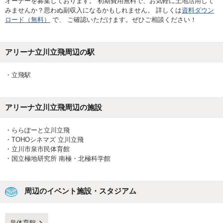
オーナーを募集しております。 初期費用無料で、お気軽に土地活用して
みませんか？思わぬ副収入になるかもしれません。 詳しくは
資料ダウン
ロード（無料）
で、 ご確認いただけます。ぜひご相談ください！
アリーナ立川立飛
周辺の駅
・
立飛駅
アリーナ立川立飛
周辺の施設
・
ららぽーと立川立飛
・
TOHOシネマズ 立川立飛
・
立川市泉市民体育館
・
国立極地研究所 南極・北極科学館
周辺のイベント施設・スタジアム
泉体育館