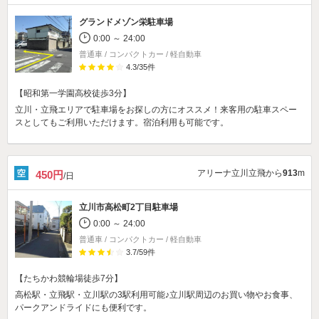
グランドメゾン栄駐車場
0:00 ～ 24:00
普通車 / コンパクトカー / 軽自動車
4.3
/
35
件
【昭和第一学園高校徒歩3分】
立川・立飛エリアで駐車場をお探しの方にオススメ！来客用の駐車スペー
スとしてもご利用いただけます。宿泊利用も可能です。
アリーナ立川立飛から
913
m
450円
/日
立川市高松町2丁目駐車場
0:00 ～ 24:00
普通車 / コンパクトカー / 軽自動車
3.7
/
59
件
【たちかわ競輪場徒歩7分】
高松駅・立飛駅・立川駅の3駅利用可能♪立川駅周辺のお買い物やお食事、
パークアンドライドにも便利です。