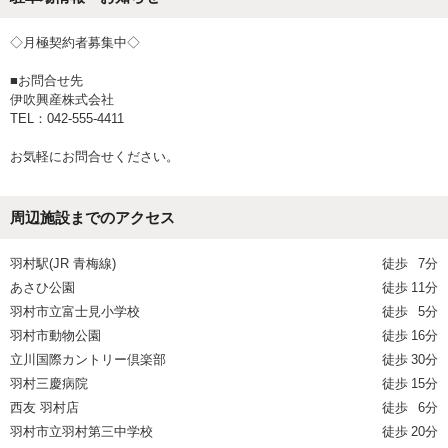
◇月極契約者募集中◇
■お問合せ先
伊吹興産株式会社
TEL：042-555-4411
お気軽にお問合せください。
周辺施設までのアクセス
羽村駅(JR 青梅線)
徒歩
7分
あさひ公園
徒歩
11分
羽村市立富士見小学校
徒歩
5分
羽村市動物公園
徒歩
16分
立川国際カントリー倶楽部
徒歩
30分
羽村三慶病院
徒歩
15分
西友 羽村店
徒歩
6分
羽村市立羽村第三中学校
徒歩
20分