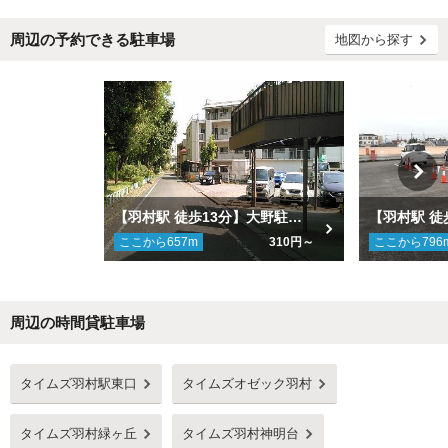
周辺の予約できる駐車場
地図から探す
【羽村駅 徒歩13分】大野駐車場
ここから
657
m
310円～
ここから
796
周辺の時間貸駐車場
Next
タイムズ羽村駅東口
タイムズオゼック羽村
タイムズ羽村緑ヶ丘
タイムズ羽村神明台