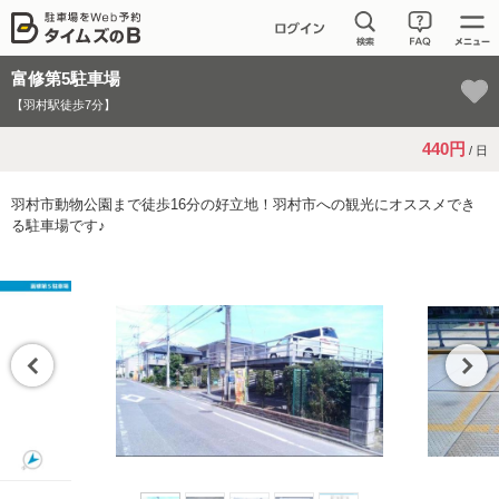
富修第5駐車場
【羽村駅徒歩7分】
440円
/ 日
羽村市動物公園まで徒歩16分の好立地！羽村市への観光にオススメでき
る駐車場です♪