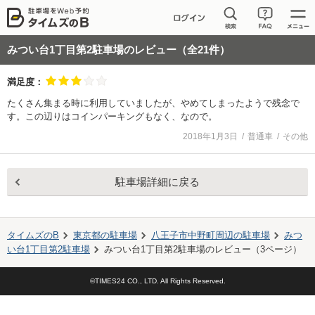
みつい台1丁目第2駐車場
のレビュー（全
21
件）
満足度：
たくさん集まる時に利用していましたが、やめてしまったようで残念で
す。この辺りはコインパーキングもなく、なので。
2018年1月3日
普通車
その他
駐車場詳細に戻る
タイムズのB
東京都の駐車場
八王子市中野町
周辺の駐車場
みつ
い台1丁目第2駐車場
みつい台1丁目第2駐車場
のレビュー（
3
ページ）
©TIMES24 CO., LTD. All Rights Reserved.