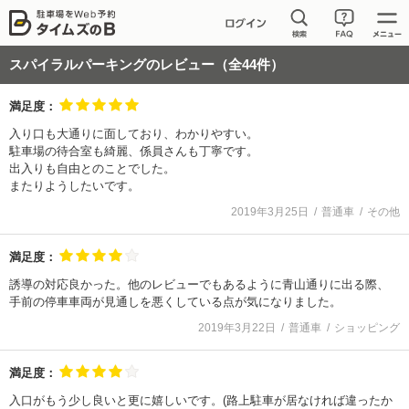
スパイラルパーキング
のレビュー（全
44
件）
満足度：
入り口も大通りに面しており、わかりやすい。
駐車場の待合室も綺麗、係員さんも丁寧です。
出入りも自由とのことでした。
またりようしたいです。
2019年3月25日
普通車
その他
満足度：
誘導の対応良かった。他のレビューでもあるように青山通りに出る際、
手前の停車車両が見通しを悪くしている点が気になりました。
2019年3月22日
普通車
ショッピング
満足度：
入口がもう少し良いと更に嬉しいです。(路上駐車が居なければ違ったか