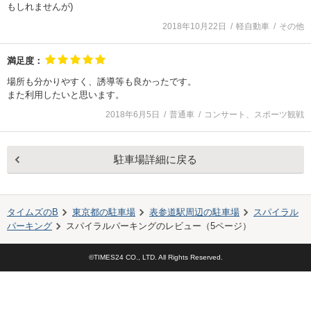
もしれませんが)
2018年10月22日
軽自動車
その他
満足度：
場所も分かりやすく、誘導等も良かったです。
また利用したいと思います。
2018年6月5日
普通車
コンサート、スポーツ観戦
駐車場詳細に戻る
タイムズのB
東京都の駐車場
表参道駅
周辺の駐車場
スパイラル
パーキング
スパイラルパーキング
のレビュー（
5
ページ）
©TIMES24 CO., LTD. All Rights Reserved.