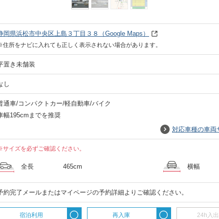
静岡県浜松市中央区上島３丁目３８
（Google Maps）
※住所をナビに入れても正しく表示されない場合があります。
平置き未舗装
なし
普通車/コンパクトカー/軽自動車/バイク
車幅195cmまでを推奨
対応車種の車両
※サイズを必ずご確認ください。
全長
465cm
横幅
予約完了メールまたはマイページの予約詳細よりご確認ください。
宿泊利用
再入庫
24h入