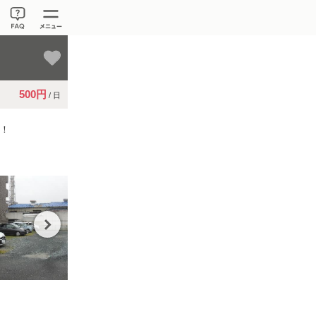
500円
/ 日
す！