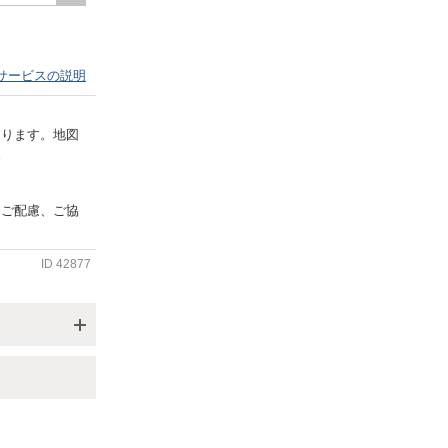
サービスの説明
あります。地図
。
うご配慮、ご協
ID
42877