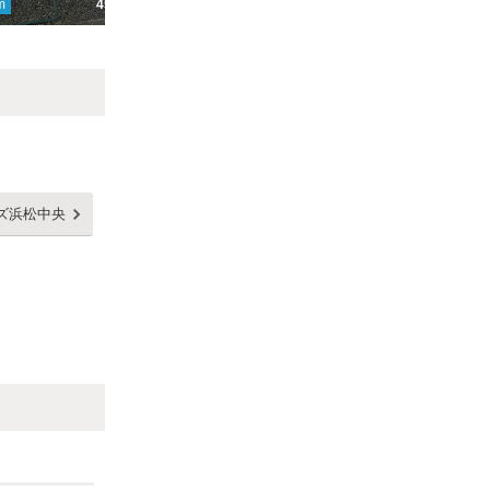
m
450円
ここから
904
m
500円
こ
Next
ズ浜松中央