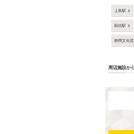
上島駅
助信駅
静岡文化芸
周辺施設か