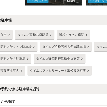
ここから
257
m
510円
ここから
391
貸駐車場
松住吉
タイムズ浜松八幡駅前
浜松ろうさい病院
松医科大学Ｃ・Ｄ駐車場
タイムズ浜松医科大学Ｂ駐車場
タイム
松医科大学Ａ駐車場
タイムズ静岡銀行浜松中央支店
松市役所本庁舎
タイムズファミリーマート浜松常盤町店
の予約できる駐車場を探す
トから探す