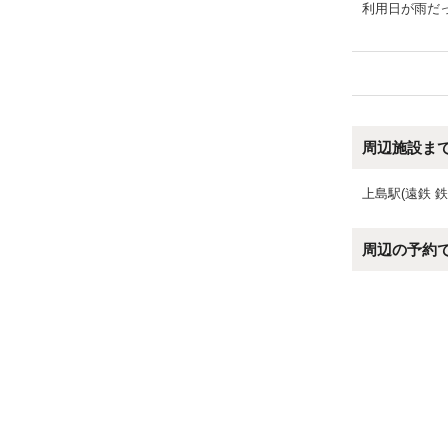
利用日が雨だ
周辺施設ま
上島駅(遠鉄 鉄
周辺の予約