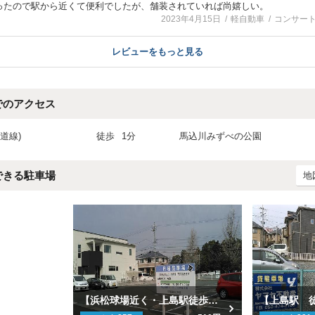
ったので駅から近くて便利でしたが、舗装されていれば尚嬉しい。
2023年4月15日
軽自動車
コンサー
レビューをもっと見る
でのアクセス
道線)
徒歩
1分
馬込川みずべの公園
できる駐車場
地
【浜松球場近く・上島駅徒歩3分】高貴神社前駐車場