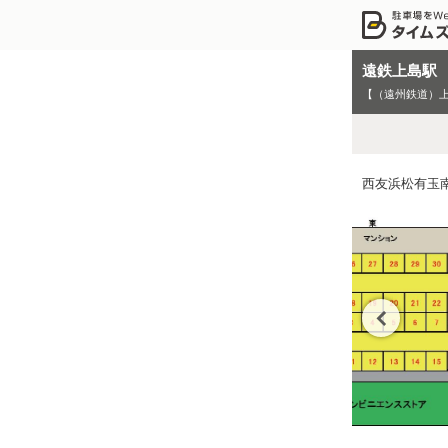
遠鉄上島駅
【（遠州鉄道）上
西友浜松有玉