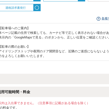
適格請求書発行
各種
【駐車場へのご案内】
本ページ記載の住所で検索しても、カーナビ等で正しく表示されない場合が
表示内の「GoogleMapsで見る」のボタンから、正しい位置をご確認ください
【駐車の際のお願い】
アイドリングストップや夜間のドア開閉音など、近隣のご迷惑にならないよ
力をよろしくお願いいたします。
利用可能時間・料金
以外は入出庫できません。（注意事項に記載がある場合を除く）
位の料金です。