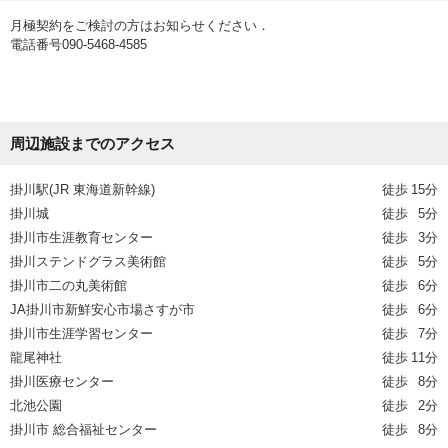
月極契約をご検討の方はお知らせください．
電話番号090-5468-4585
周辺施設までのアクセス
掛川駅(JR 東海道新幹線)
徒歩
15分
掛川城
徒歩
5分
掛川市生涯教育センター
徒歩
3分
掛川ステンドグラス美術館
徒歩
5分
掛川市二の丸美術館
徒歩
6分
JA掛川市新鮮安心市場さすが市
徒歩
6分
掛川市生涯学習センター
徒歩
7分
龍尾神社
徒歩
11分
掛川医療センター
徒歩
8分
北池公園
徒歩
2分
掛川市 総合福祉センター
徒歩
8分