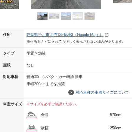
Previo
Next
住所
静岡県掛川市北門135番地3
（Google Maps）
※住所をナビに入れても正しく表示されない場合があります。
タイプ
平置き舗装
屋根
なし
対応車種
普通車/コンパクトカー/軽自動車
車幅200cmまでを推奨
対応車種の車両サイズについて
車室サイズ
※サイズを必ずご確認ください。
全長
570cm
横幅
250cm