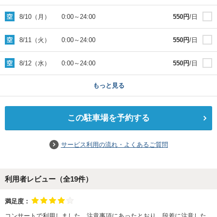
8/10（月）
0:00
～
24:00
550
円
/日
8/11（火）
0:00
～
24:00
550
円
/日
8/12（水）
0:00
～
24:00
550
円
/日
もっと見る
この駐車場を予約する
サービス利用の流れ・よくあるご質問
利用者レビュー（全
19
件）
満足度：
コンサートで利用しました。注意事項にあったとおり、段差に注意した