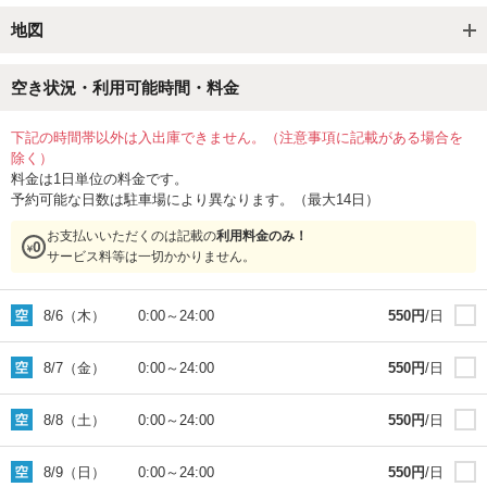
地図
空き状況・利用可能時間・料金
下記の時間帯以外は入出庫できません。（注意事項に記載がある場合を
除く）
料金は1日単位の料金です。
予約可能な日数は駐車場により異なります。（最大14日）
お支払いいただくのは記載の
利用料金のみ！
サービス料等は一切かかりません。
8/6（木）
0:00
～
24:00
550
円
/日
8/7（金）
0:00
～
24:00
550
円
/日
8/8（土）
0:00
～
24:00
550
円
/日
8/9（日）
0:00
～
24:00
550
円
/日