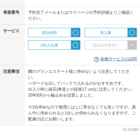
車室番号
予約完了メールまたはマイページの予約詳細よりご確認く
ださい。
us
サービス
宿泊利用
再入庫
24h入出庫
適格請求書発行
各種サービスの説明
注意事項
隣のグランエステート様に停めないよう注意してくださ
い。
ハザードを出してバックで入れるのがおすすめです。
出入り時に縁石(車道との段差17 cm)に注意してください。
20年8月から輪止めを設置しました。
※2台停めなので無理にはじに寄せなくても良いですが、真
ん中に停められると1台しか停められなくなりますので、ご
配慮のほどお願いします。
ID
41989