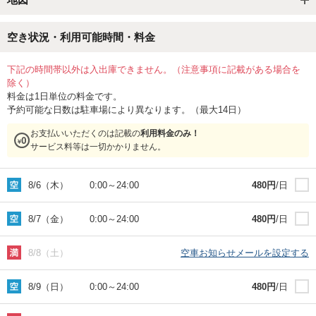
空き状況・利用可能時間・料金
下記の時間帯以外は入出庫できません。（注意事項に記載がある場合を
除く）
料金は1日単位の料金です。
予約可能な日数は駐車場により異なります。（最大14日）
お支払いいただくのは記載の
利用料金のみ！
サービス料等は一切かかりません。
8/6（木）
0:00
～
24:00
480
円
/日
8/7（金）
0:00
～
24:00
480
円
/日
8/8（土）
空車お知らせメールを設定する
8/9（日）
0:00
～
24:00
480
円
/日