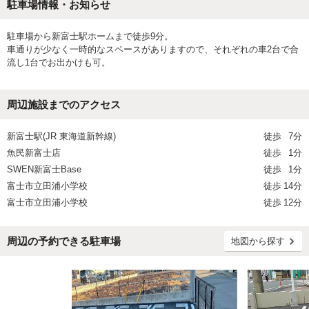
駐車場情報・お知らせ
駐車場から新富士駅ホームまで徒歩9分。
車通りが少なく一時的なスペースがありますので、それぞれの車2台で合
流し1台でお出かけも可。
周辺施設までのアクセス
新富士駅(JR 東海道新幹線)
徒歩
7分
魚民新富士店
徒歩
1分
SWEN新富士Base
徒歩
1分
富士市立田浦小学校
徒歩
14分
富士市立田浦小学校
徒歩
12分
周辺の予約できる駐車場
地図から探す