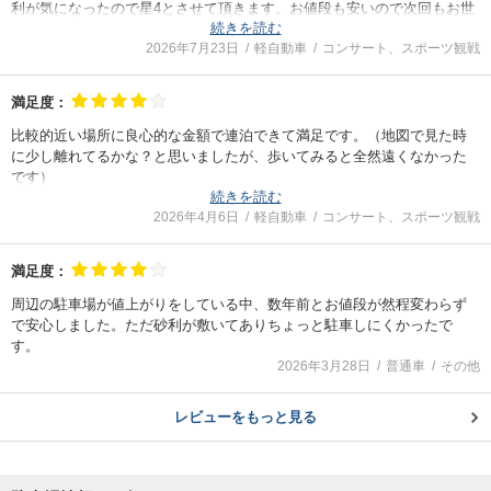
利が気になったので星4とさせて頂きます。お値段も安いので次回もお世
続きを読む
話になります。
2026年7月23日
軽自動車
コンサート、スポーツ観戦
満足度：
比較的近い場所に良心的な金額で連泊できて満足です。（地図で見た時
に少し離れてるかな？と思いましたが、歩いてみると全然遠くなかった
です）
続きを読む
あまり砂利の駐車場に停めたことないので、駐車場内の砂利が深い場所
2026年4月6日
軽自動車
コンサート、スポーツ観戦
だけ、他の車に石を飛ばしてしまわないか？少しだけ怖かったですが、
大丈夫でした。
また機会があれば、利用したいです。
満足度：
周辺の駐車場が値上がりをしている中、数年前とお値段が然程変わらず
で安心しました。ただ砂利が敷いてありちょっと駐車しにくかったで
す。
2026年3月28日
普通車
その他
レビューをもっと見る