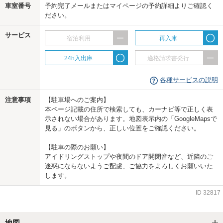
車室番号
予約完了メールまたはマイページの予約詳細よりご確認く
us
ださい。
サービス
宿泊利用
再入庫
24h入出庫
適格請求書発行
各種サービスの説明
注意事項
【駐車場へのご案内】
本ページ記載の住所で検索しても、カーナビ等で正しく表
示されない場合があります。地図表示内の「GoogleMapsで
見る」のボタンから、正しい位置をご確認ください。
【駐車の際のお願い】
アイドリングストップや夜間のドア開閉音など、近隣のご
迷惑にならないようご配慮、ご協力をよろしくお願いいた
します。
ID
32817
地図