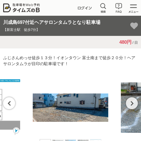
川成島697付近ヘアサロンタムラとなり駐車場
【新富士駅 徒歩7分】
480円
/ 日
ふじさんめっせ徒歩１３分！イオンタウン 富士南まで徒歩２０分！ヘア
サロンタムラが目印の駐車場です！