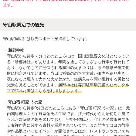
ます。
守山駅周辺での観光
守山駅周辺には観光スポットが点在しています。
勝部神社
守山駅から徒歩７分ほどのところには、国指定重要文化財となってい
る「勝部神社」があります。年間を通してさまざまな行事が行われて
おり、なかでも冬に開催される勝部の火まつりは、県の無形民俗文化
財に指定されています。当日は祈祷ののち大太鼓が町内を練り歩き、
夜になると境内で大きな火が焚かれ、無病息災を願い乱舞する勇壮な
光景を見ることができます。
勝部神社は専用駐車場完備のため、クル
マで訪れた際はこちらを利用しましょう。
守山宿 町家 うの家
守山駅から徒歩9分ほどのところにある「守山宿 町家 うの家」は、元
内閣総理大臣の宇野宗佑氏の生家です。江戸時代から明治初期に建て
られた建築物の趣を残しており、宇野宗佑氏と、守山の名誉市民であ
る友禅作家に関する資料が展示されています。また館内ではヨガ教室
や作品展といったイベントが開催されるほか、レストランやカフェも