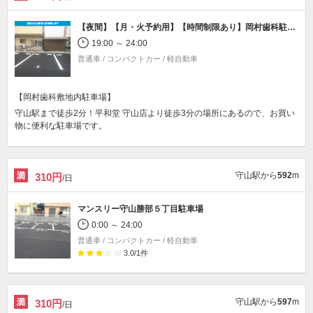
【夜間】【月・火予約用】【時間制限あり】
岡村歯科駐車場
19:00 ～ 24:00
普通車 / コンパクトカー / 軽自動車
【岡村歯科敷地内駐車場】
守山駅まで徒歩2分！平和堂 守山店より徒歩3分の場所にあるので、お買い
物に便利な駐車場です。
守山駅から
592
m
310円
/日
マンスリー守山勝部５丁目駐車場
0:00 ～ 24:00
普通車 / コンパクトカー / 軽自動車
3.0
/
1
件
守山駅から
597
m
310円
/日