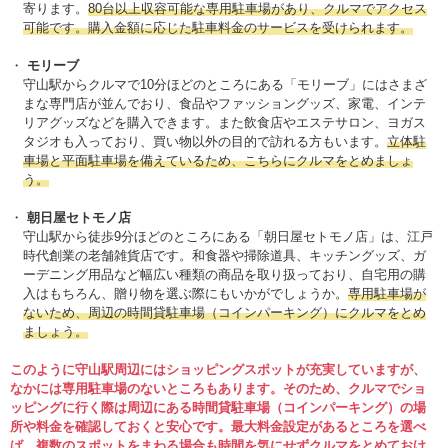
寄ります。
80台以上収容可能な専用駐車場があり、クルマでアクセス
可能です。購入金額に応じた駐車料金のサービスを受けられます。
モリーブ
守山駅からクルマで10分ほどのところにある「モリーブ」にはさまざ
まな専門店が並んでおり、食品やファッショングッズ、家電、インテ
リアグッズなどを購入できます。また飲食店やエステサロン、ヨガス
タジオも入っており、買い物以外の目的で訪れる方もいます。
立体駐
車場と平面駐車場を備えているため、こちらにクルマをとめましょ
う。
朝日屋セトモノ店
守山駅から徒歩9分ほどのところにある「朝日屋セトモノ店」は、江戸
時代創業の老舗雑貨店です。和食器や掃除道具、キッチングッズ、ガ
ーデニング用品など幅広い種類の商品を取り扱っており、自宅用の購
入はもちろん、贈り物を選ぶ際にもいかがでしょうか。
専用駐車場が
ないため、周辺の時間貸駐車場（コインパーキング）にクルマをとめ
ましょう。
このように守山駅周辺にはショッピングスポットが充実していますが、
なかには専用駐車場のないところもあります。そのため、クルマでショ
ッピングに行く際は周辺にある時間貸駐車場（コインパーキング）の場
所や料金を確認しておくと安心です。最大料金設定があるところを選べ
ば、複数のスポットをまわる場合も時間を気にせずクルマをとめておけ