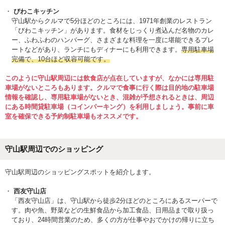
びわこキッチン
守山駅からクルマで5分ほどのところには、1971年創業のレストラン
「びわこキッチン」があります。食材をじっくり煮込んだ名物のカレ
ー、ふわふわのハンバーグ、さまざまな料理を一度に堪能できるプレ
ートなどがあり、ランチにもディナーにも利用できます。
専用駐車場
完備で、10台ほど収容可能です。
このように守山駅周辺には飲食店が点在していますが、なかには専用駐
車場がないところもあります。クルマで食事に行く際は目的地の駐車場
情報を確認し、専用駐車場がないとき、混雑が予想されるときは、周辺
にある時間貸駐車場（コインパーキング）を利用しましょう。事前に車
室を確保できる予約制駐車場もオススメです。
守山駅周辺でのショッピング
守山駅周辺のショッピングスポットを紹介します。
西友守山店
「西友守山店」は、守山駅から徒歩2分ほどのところにあるスーパーで
す。肉や魚、野菜などの生鮮食品から加工食品、日用品まで取り扱っ
ており、24時間営業のため、多くの方が仕事やおでかけの帰りに立ち