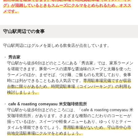
グ）が混雑しているときもスムーズにクルマをとめられるため、オスス
メです。
守山駅周辺での食事
守山駅周辺にはグルメを楽しめる飲食店が点在しています。
秀吉家
守山駅から徒歩6分ほどのところにある「秀吉家」では、家系ラーメン
を堪能できます。豚骨ベースの濃厚な醤油味のスープと太麺を使った
ラーメンのほか、まぜそば、つけ麺、ご飯ものも充実しており、食事
時には列ができることもある人気店です。
専用駐車場完備ですが収容
台数に限りがあるため、時間貸駐車場（コインパーキング）の利用も
検討しましょう。
cafe & roasting comeyasu 米安珈琲焙煎所
守山駅から徒歩6分ほどのところには、「cafe & roasting comeyasu 米
安珈琲焙煎所」があります。さまざまな種類のこだわりのコーヒーが
揃っているほか、スイーツや軽食メニューもあり、ゆっくりとティー
タイムを堪能できるでしょう。
専用駐車場がないため、守山市中心市
街地交流駐車場にクルマをとめましょう。