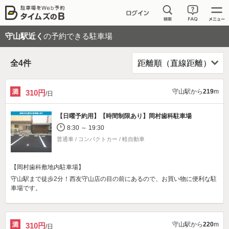
守山駅近く
の予約できる駐車場
全
4
件
守山駅から
219
m
310円
/日
【日曜予約用】【時間制限あり】
岡村歯科駐車場
8:30 ～ 19:30
普通車 / コンパクトカー / 軽自動車
【岡村歯科敷地内駐車場】
守山駅まで徒歩2分！西友守山店の目の前にあるので、お買い物に便利な駐
車場です。
守山駅から
220
m
310円
/日