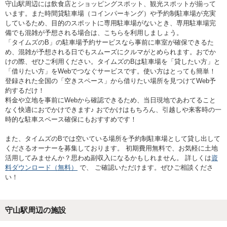
守山駅周辺には飲食店とショッピングスポット、観光スポットが揃って
います。また時間貸駐車場（コインパーキング）や予約制駐車場が充実
しているため、目的のスポットに専用駐車場がないとき、専用駐車場完
備でも混雑が予想される場合は、こちらを利用しましょう。
「タイムズのB」の駐車場予約サービスなら事前に車室が確保できるた
め、混雑が予想される日でもスムーズにクルマがとめられます。おでか
けの際、ぜひご利用ください。タイムズのBは駐車場を「貸したい方」と
「借りたい方」をWebでつなぐサービスです。使い方はとっても簡単！
登録された全国の「空きスペース」から借りたい場所を見つけてWeb予
約するだけ！
料金や立地を事前にWebから確認できるため、当日現地であわてること
なく快適におでかけできます♪ おでかけはもちろん、引越しや来客時の一
時的な駐車スペース確保にもおすすめです！
また、タイムズのBでは空いている場所を予約制駐車場として貸し出して
くださるオーナーを募集しております。 初期費用無料で、お気軽に土地
活用してみませんか？思わぬ副収入になるかもしれません。 詳しくは
資
料ダウンロード（無料）
で、 ご確認いただけます。ぜひご相談くださ
い！
守山駅
周辺の施設