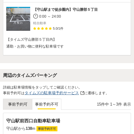
【守山駅まで徒歩圏内】
守山勝部５丁目
0:00 ～ 24:00
軽自動車
5.0
/
1
件
【タイムズ守山勝部５丁目内】
通勤・お買い物に便利な駐車場です
周辺のタイムズパーキング
詳細は駐車場情報をタップしてご確認ください。
タイムズの駐車場予約サービス
事前予約可は
に遷移します。
15
件中
1
～
3
件 表示
事前予約可
事前予約不可
守山駅前西口自動車駐車場
守山駅から
138
m
事前予約不可