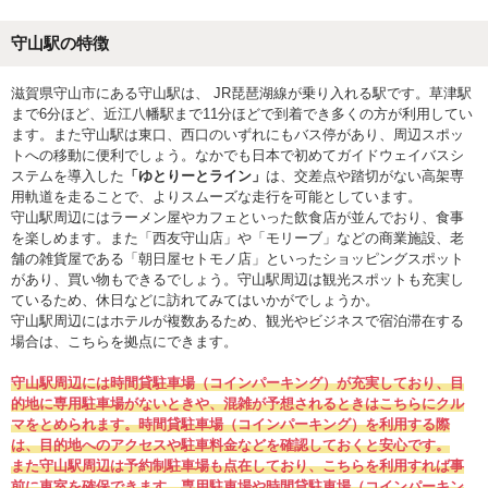
守山駅の特徴
滋賀県守山市にある守山駅は、 JR琵琶湖線が乗り入れる駅です。草津駅
まで6分ほど、近江八幡駅まで11分ほどで到着でき多くの方が利用してい
ます。また守山駅は東口、西口のいずれにもバス停があり、周辺スポッ
トへの移動に便利でしょう。なかでも日本で初めてガイドウェイバスシ
ステムを導入した
「ゆとりーとライン」
は、交差点や踏切がない高架専
用軌道を走ることで、よりスムーズな走行を可能としています。
守山駅周辺にはラーメン屋やカフェといった飲食店が並んでおり、食事
を楽しめます。また「西友守山店」や「モリーブ」などの商業施設、老
舗の雑貨屋である「朝日屋セトモノ店」といったショッピングスポット
があり、買い物もできるでしょう。守山駅周辺は観光スポットも充実し
ているため、休日などに訪れてみてはいかがでしょうか。
守山駅周辺にはホテルが複数あるため、観光やビジネスで宿泊滞在する
場合は、こちらを拠点にできます。
守山駅周辺には時間貸駐車場（コインパーキング）が充実しており、目
的地に専用駐車場がないときや、混雑が予想されるときはこちらにクル
マをとめられます。時間貸駐車場（コインパーキング）を利用する際
は、目的地へのアクセスや駐車料金などを確認しておくと安心です。
また守山駅周辺は予約制駐車場も点在しており、こちらを利用すれば事
前に車室を確保できます。専用駐車場や時間貸駐車場（コインパーキン