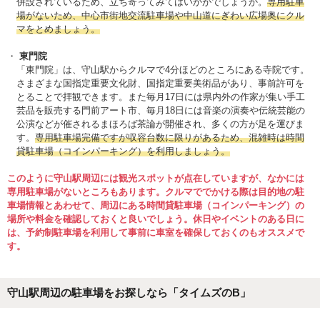
併設されているため、立ち寄ってみてはいかがでしょうか。
専用駐車
場がないため、中心市街地交流駐車場や中山道にぎわい広場奥にクル
マをとめましょう。
東門院
「東門院」は、守山駅からクルマで4分ほどのところにある寺院です。
さまざまな国指定重要文化財、国指定重要美術品があり、事前許可を
とることで拝観できます。また毎月17日には県内外の作家が集い手工
芸品を販売する門前アート市、毎月18日には音楽の演奏や伝統芸能の
公演などが催されるまほろば茶論が開催され、多くの方が足を運びま
す。
専用駐車場完備ですが収容台数に限りがあるため、混雑時は時間
貸駐車場（コインパーキング）を利用しましょう。
このように守山駅周辺には観光スポットが点在していますが、なかには
専用駐車場がないところもあります。クルマででかける際は目的地の駐
車場情報とあわせて、周辺にある時間貸駐車場（コインパーキング）の
場所や料金を確認しておくと良いでしょう。休日やイベントのある日に
は、予約制駐車場を利用して事前に車室を確保しておくのもオススメで
す。
守山駅周辺の駐車場をお探しなら「タイムズのB」