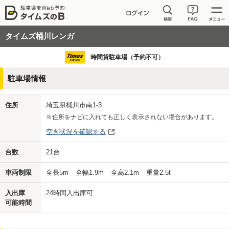
タイムズ桶川レンガ
時間貸駐車場（予約不可）
駐車場情報
住所
埼玉県桶川市南1-3
※住所をナビに入れても正しく表示されない場合があります。
空き状況を確認する
台数
21
台
車両制限
全長
5
m
全幅
1.9
m
全高
2.1
m
重量
2.5
t
入出庫
24時間入出庫可
可能時間