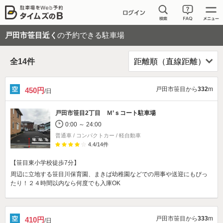
戸田市笹目近く
の予約できる駐車場
全
14
件
戸田市笹目から
332
m
450円
/日
戸田市笹目2丁目 Ｍ’ｓコート駐車場
0:00 ～ 24:00
普通車 / コンパクトカー / 軽自動車
4.4
/
14
件
【笹目東小学校徒歩7分】
周辺に立地する笹目川保育園、まきば幼稚園などでの用事や送迎にもぴっ
たり！２４時間以内なら何度でも入庫OK
戸田市笹目から
333
m
410円
/日