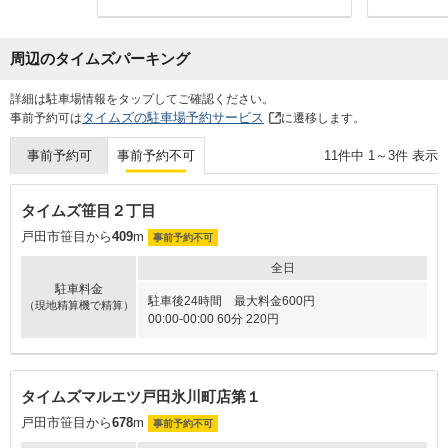
周辺のタイムズパーキング
Next
詳細は駐車場情報をタップしてご確認ください。
タイムズの駐車場予約サービス
事前予約可は
に遷移します。
11
件中
1
～
3
件 表示
事前予約可
事前予約不可
タイムズ笹目２丁目
戸田市笹目から
409
m
事前予約不可
全日
駐車料金
駐車後24時間 最大料金600円
（現地精算機で精算）
00:00-00:00 60分 220円
タイムズマルエツ戸田氷川町店第１
戸田市笹目から
678
m
事前予約不可