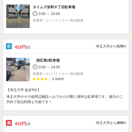
タイムズ栄和６丁目駐車場
0:00 ～ 24:00
普通車 / コンパクトカー / 軽自動車
埼玉大学から
629
m
410円
/日
桜区第2駐車場
0:00 ～ 24:00
普通車 / コンパクトカー / 軽自動車
4.3
/
66
件
【埼玉大学 徒歩9分】
埼玉大学やその他周辺施設へおでかけの際に便利な駐車場です。連日のご
予約で宿泊利用も可能です！
埼玉大学から
809
m
410円
/日