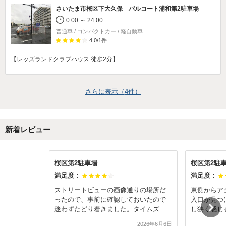
さいたま市桜区下大久保 パルコート浦和第2駐車場
0:00 ～ 24:00
普通車 / コンパクトカー / 軽自動車
4.0
/
1
件
【レッズランドクラブハウス 徒歩2分】
さらに表示（
4
件）
新着レビュー
桜区第2駐車場
桜区第2駐
満足度：
満足度：
ストリートビューの画像通りの場所だ
東側からア
ったので、事前に確認しておいたので
入口が見つ
迷わずたどり着きました。タイムズのB
し狭く感じ
マークはありましたが、駐車場の番号
ではない。
2026年6月6日