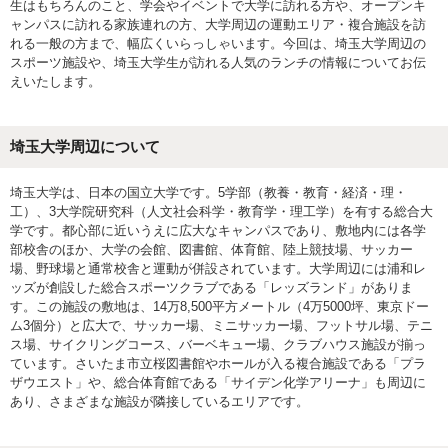
生はもちろんのこと、学会やイベントで大学に訪れる方や、オープンキ
ャンパスに訪れる家族連れの方、大学周辺の運動エリア・複合施設を訪
れる一般の方まで、幅広くいらっしゃいます。今回は、埼玉大学周辺の
スポーツ施設や、埼玉大学生が訪れる人気のランチの情報についてお伝
えいたします。
埼玉大学周辺について
埼玉大学は、日本の国立大学です。5学部（教養・教育・経済・理・
工）、3大学院研究科（人文社会科学・教育学・理工学）を有する総合大
学です。都心部に近いうえに広大なキャンパスであり、敷地内には各学
部校舎のほか、大学の会館、図書館、体育館、陸上競技場、サッカー
場、野球場と通常校舎と運動が併設されています。大学周辺には浦和レ
ッズが創設した総合スポーツクラブである「レッズランド」がありま
す。この施設の敷地は、14万8,500平方メートル（4万5000坪、東京ドー
ム3個分）と広大で、サッカー場、ミニサッカー場、フットサル場、テニ
ス場、サイクリングコース、バーベキュー場、クラブハウス施設が揃っ
ています。さいたま市立桜図書館やホールが入る複合施設である「プラ
ザウエスト」や、総合体育館である「サイデン化学アリーナ」も周辺に
あり、さまざまな施設が隣接しているエリアです。