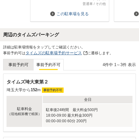
が見当たりませんでしたので、あった
あった(当方
普通車
/
その他
ほうが良さそうです。
この駐車場を見る
周辺のタイムズパーキング
Next
詳細は駐車場情報をタップしてご確認ください。
タイムズの駐車場予約サービス
事前予約可は
に遷移します。
4
件中
1
～
3
件 表示
事前予約可
事前予約不可
タイムズ埼大東第２
埼玉大学から
152
m
事前予約不可
全日
駐車料金
駐車後24時間 最大料金500円
（現地精算機で精算）
18:00-09:00 最大料金300円
00:00-00:00 60分 200円