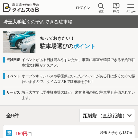
埼玉大学近く
の予約できる駐車場
知っておきたい！
駐車場選びの
ポイント
イベントがある日は混みやすいため、事前に車室が確保できる予約制駐
混雑回避
車場の利用がオススメ。
オープンキャンパスや学園祭といったイベントがある日は多くの方で賑
イベント
わいますので、タイムズのBで駐車場を予約！
埼玉大学では学生駐車場のほか、来客者用の特定駐車場も完備されてい
サービス
ます。
全
9
件
埼玉大学から
187
m
150円
/日