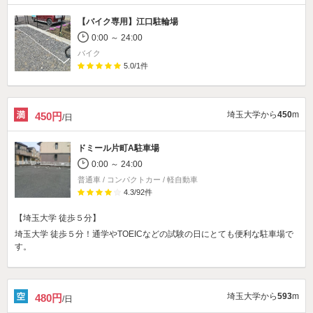
【バイク専用】江口駐輪場
0:00 ～ 24:00
バイク
5.0
/
1
件
埼玉大学から
450
m
450円
/日
ドミール片町A駐車場
0:00 ～ 24:00
普通車 / コンパクトカー / 軽自動車
4.3
/
92
件
【埼玉大学 徒歩５分】
埼玉大学 徒歩５分！通学やTOEICなどの試験の日にとても便利な駐車場で
す。
埼玉大学から
593
m
480円
/日