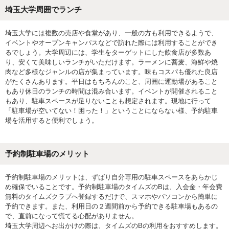
埼玉大学周囲でランチ
埼玉大学には複数の売店や食堂があり、一般の方も利用できるようで、
イベントやオープンキャンパスなどで訪れた際には利用することができ
るでしょう。大学周辺には、学生をターゲットにした飲食店が多数あ
り、安くて美味しいランチがいただけます。ラーメンに蕎麦、海鮮や焼
肉など多様なジャンルの店が集まっています。味もコスパも優れた良店
がたくさんあります。平日はもちろんのこと、周囲に運動場があること
もあり休日のランチの時間は混み合います。イベントが開催されること
もあり、駐車スペースが足りないことも想定されます。現地に行って
「駐車場が空いてない！困った！」ということにならない様、予約駐車
場を活用すると便利でしょう。
予約制駐車場のメリット
予約制駐車場のメリットは、ずばり自分専用の駐車スペースをあらかじ
め確保でいることです。予約制駐車場のタイムズのBは、入会金・年会費
無料のタイムズクラブへ登録するだけで、スマホやパソコンから簡単に
予約できます。また、利用日の２週間前から予約できる駐車場もあるの
で、直前になって慌てる心配がありません。
埼玉大学周辺へお出かけの際は、タイムズのBの利用をおすすめします。