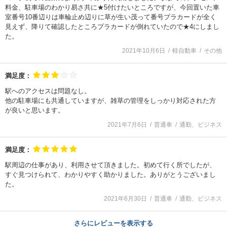
料金、駐車場のわかり易さ共に★5付けたいところですが、今回置いた車
室番号10番辺りは車輪止め辺りに草が生い茂って番号プラカードが全く
見えず、降りて確認したところプラカードが倒れていたので★4にしまし
た。
2021年10月6日
軽自動車
その他
満足度：
駅へのアクセスは問題なし。
他の駐車場にも共通していますが、雑草の管理をしっかり対応された方
が良いと思います。
2021年7月6日
普通車
通勤、ビジネス
満足度：
駅周辺の仕事があり、利用させて頂きました。初めて行く所でしたが、
すぐ見つけられて、わかりやすく助かりました。ありがとうございまし
た。
2021年6月30日
普通車
通勤、ビジネス
さらにレビューを表示する