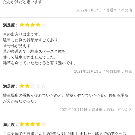
たおかげだと思います。
2022年3月17日
普通車
その他
満足度：
車の出入りは楽です。
駐車した側の雑草がすごくあり
番号札が見えず
草が多過ぎて、駐車スペース全体を
使って駐車できませんでした。
雑草を刈っていただけると有り難いです。
2021年11月13日
軽自動車
観光
満足度：
駐車場所の看板が倒れていたのと、雑草が伸びていたため、停める場所
が分からなかった。
2021年10月11日
普通車
通勤、ビジネス
満足度：
コロナ禍での自粛により約1年ぶりに利用しました。駅までのアクセス、