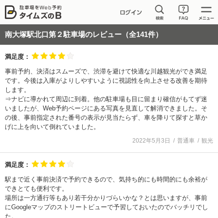
南大塚駅北口第２駐車場
のレビュー（全
141
件）
満足度：
事前予約、決済はスムーズで、渋滞を避けて快適な川越観光ができ満足
です。今後は入庫がよりしやすいように視認性を向上させる改善を期待
します。
⇒ナビに導かれて周辺に到着。他の駐車場も目に留まり確信がもてず迷
いましたが、Web予約ページにある写真を見直して解消できました。そ
の後、事前指定された番号の表示が見当たらず、車を降りて探すと草か
げに上を向いて倒れていました。
2022年5月3日
普通車
観光
満足度：
駅まで近く事前決済で予約できるので、気持ち的にも時間的にも余裕が
できとても便利です。
場所は一方通行等もあり若干分かりづらいかな？とは思いますが、事前
にGoogleマップのストリートビューで予習しておいたのでバッチリでし
た。