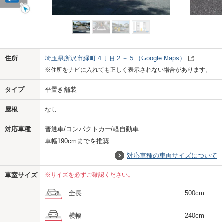
Previo
Next
住所
埼玉県所沢市緑町４丁目２－５
（Google Maps）
※住所をナビに入れても正しく表示されない場合があります。
タイプ
平置き舗装
屋根
なし
対応車種
普通車/コンパクトカー/軽自動車
車幅190cmまでを推奨
対応車種の車両サイズについて
車室サイズ
※サイズを必ずご確認ください。
全長
500cm
横幅
240cm