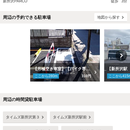
新所沢PARCO
徒歩
3分
周辺の予約できる駐車場
地図から探す
【月極空き車室】【バイク専用】タイムズ新所沢第１０駐車場
ここから
280
m
310円
ここから
415
周辺の時間貸駐車場
Next
タイムズ新所沢第３
タイムズ新所沢駅前