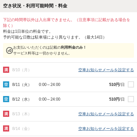
空き状況・利用可能時間・料金
下記の時間帯以外は入出庫できません。（注意事項に記載がある場合を
除く）
料金は1日単位の料金です。
予約可能な日数は駐車場により異なります。（最大14日）
お支払いいただくのは記載の
利用料金のみ！
サービス料等は一切かかりません。
8/10（月）
空車お知らせメールを設定する
8/11（火）
0:00
～
24:00
510
円
/日
8/12（水）
0:00
～
24:00
510
円
/日
8/13（木）
空車お知らせメールを設定する
8/14（金）
空車お知らせメールを設定する