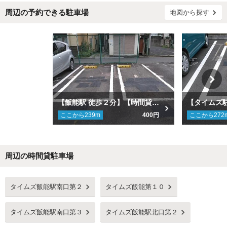
周辺の予約できる駐車場
地図から探す
【飯能駅 徒歩２分】【時間貸併設】タイムズ飯能第５駐車場
ここから
239
m
400円
ここから
272
周辺の時間貸駐車場
Next
タイムズ飯能駅南口第２
タイムズ飯能第１０
タイムズ飯能駅南口第３
タイムズ飯能駅北口第２