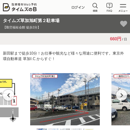
タイムズ草加旭町第２駐車場
【勤労福祉会館 徒歩2分】
660円
/ 日
新田駅まで徒歩10分！お仕事や観光など様々な用途に便利です。東京外
環自動車道 草加I.C.からすぐ！