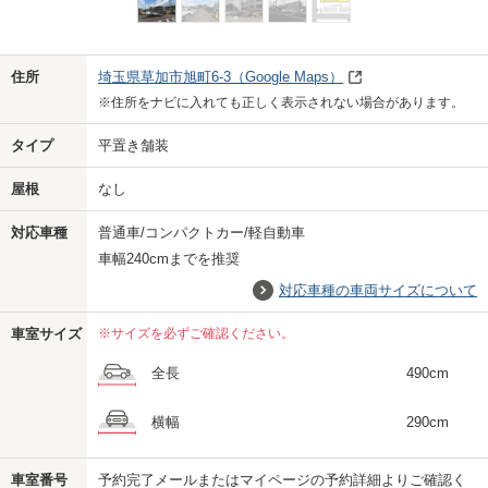
Previo
Next
住所
埼玉県草加市旭町6-3
（Google Maps）
※住所をナビに入れても正しく表示されない場合があります。
タイプ
平置き舗装
屋根
なし
対応車種
普通車/コンパクトカー/軽自動車
車幅240cmまでを推奨
対応車種の車両サイズについて
車室サイズ
※サイズを必ずご確認ください。
全長
490cm
横幅
290cm
車室番号
予約完了メールまたはマイページの予約詳細よりご確認く