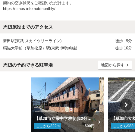
契約の空き状況をご確認いただけます。
https://times-info.net/monthly/
周辺施設までのアクセス
新田駅(東武 スカイツリーライン)
徒歩
9分
獨協大学前（草加松原）駅(東武 伊勢崎線)
徒歩
16分
周辺の予約できる駐車場
地図から探す
【草加市立栄中学校徒歩2分】サンマロン駐車場
ここから
322
m
500円
ここから
983