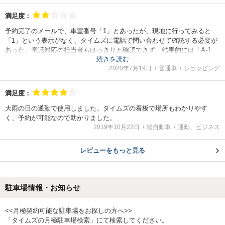
ただ、かなり荒めの砂利の駐車場だったので、運転に注意が必要だと思
いました。
満足度：
予約完了のメールで、車室番号「1」とあったが、現地に行ってみると
「1」という表示がなく、タイムズに電話で問い合わせて確認する必要が
あった。電話対応の担当者もはっきりと確認できず、結果的には「A-1
続きを読む
タイムズB予約専用」というところがあったので、ここだろうということ
2020年7月19日
普通車
ショッピング
になって、そこを利用した。使えたので良かったのだが、車室番号等は
利用者が迷わないように、正確に表示してほしい。
満足度：
大雨の日の通勤で使用しました。タイムズの看板で場所もわかりやす
く、予約が可能なので助かりました。
2019年10月22日
軽自動車
通勤、ビジネス
レビューをもっと見る
駐車場情報・お知らせ
<<月極契約可能な駐車場をお探しの方へ>>
「タイムズの月極駐車場検索」にて検索してください。