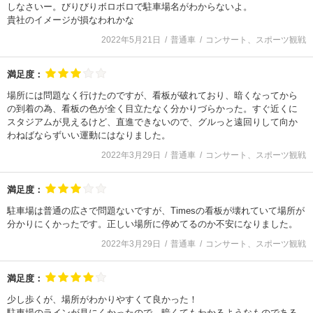
しなさいー。びりびりボロボロで駐車場名がわからないよ。
貴社のイメージが損なわれかな
2022年5月21日
普通車
コンサート、スポーツ観戦
満足度：
場所には問題なく行けたのですが、看板が破れており、暗くなってから
の到着の為、看板の色が全く目立たなく分かりづらかった。すぐ近くに
スタジアムが見えるけど、直進できないので、グルっと遠回りして向か
わねばならずいい運動にはなりました。
2022年3月29日
普通車
コンサート、スポーツ観戦
満足度：
駐車場は普通の広さで問題ないですが、Timesの看板が壊れていて場所が
分かりにくかったです。正しい場所に停めてるのか不安になりました。
2022年3月29日
普通車
コンサート、スポーツ観戦
満足度：
少し歩くが、場所がわかりやすくて良かった！
駐車場のラインが見にくかったので、暗くてもわかるようなものである