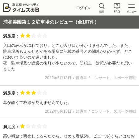
浦和美園第１２駐車場
のレビュー（全
107
件）
満足度：
入口の表示が壊れており、どこが入り口か分かりませんでした。また、
駐車場所もえんせきがある場所に記載の番号との関連がわからず、どこ
において良いのか迷いました。
夜 駐車場及び近辺の街灯が少ないので、防犯上 対策が必要だと思い
ました
2022年6月18日
普通車
コンサート、スポーツ観戦
満足度：
草が酷くて枠線が見えませんでした。
2022年6月18日
普通車
コンサート、スポーツ観戦
満足度：
高い料金で商売してるんだから、せめて看板(布、ビニール)くらいはなお