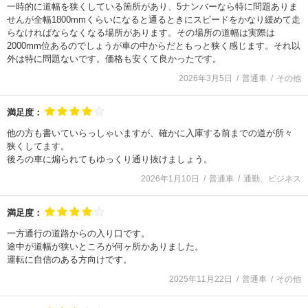
一時的に道幅を狭くしている箇所があり、5ナンバーなら特に問題ありま
せんが全幅1800mmくらいになると通るときにスピードをかなり緩めて走
らなければならなくなる場所があります。その場所の道幅は実際は
2000mm位あるのでしょうが車の中からだともっと狭く感じます。それ以
外は特に問題ないです。価格も安くて良かったです。
2026年3月5日
普通車
その他
満足度：
他の方も書いていらっしゃいますが、確かに入庫する前までの道が所々
狭くしてます。
後ろの車に煽られてもゆっくり通り抜けましょう。
2026年1月10日
普通車
通勤、ビジネス
満足度：
一方通行の道路からの入り口です。
途中が道幅が狭いところが何ヶ所かありました。
運転に自信のある方向けです。
2025年11月22日
普通車
その他