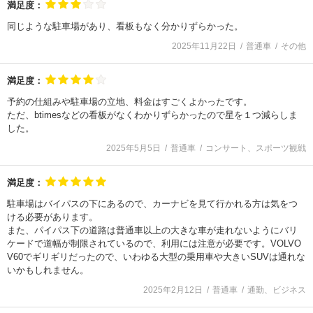
満足度：
同じような駐車場があり、看板もなく分かりずらかった。
2025年11月22日
普通車
その他
満足度：
予約の仕組みや駐車場の立地、料金はすごくよかったです。
ただ、btimesなどの看板がなくわかりずらかったので星を１つ減らしま
した。
2025年5月5日
普通車
コンサート、スポーツ観戦
満足度：
駐車場はバイパスの下にあるので、カーナビを見て行かれる方は気をつ
ける必要があります。
また、パイパス下の道路は普通車以上の大きな車が走れないようにバリ
ケードで道幅が制限されているので、利用には注意が必要です。VOLVO
V60でギリギリだったので、いわゆる大型の乗用車や大きいSUVは通れな
いかもしれません。
2025年2月12日
普通車
通勤、ビジネス