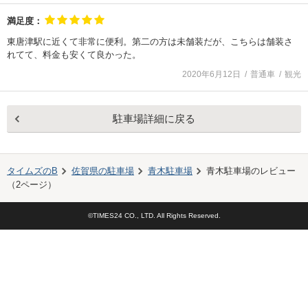
満足度：
東唐津駅に近くて非常に便利。第二の方は未舗装だが、こちらは舗装さ
れてて、料金も安くて良かった。
2020年6月12日
普通車
観光
駐車場詳細に戻る
タイムズのB
佐賀県の駐車場
青木駐車場
青木駐車場
のレビュー
（
2
ページ）
©TIMES24 CO., LTD. All Rights Reserved.