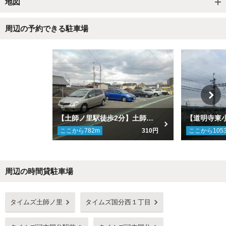
地図
周辺の予約できる駐車場
【土師ノ里駅徒歩2分】土師ノ里駐車場
ここから
782
m
310円
ここから
105
周辺の時間貸駐車場
Next
タイムズ土師ノ里
タイムズ国分西１丁目