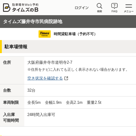
タイムズ藤井寺市民病院跡地
時間貸駐車場（予約不可）
駐車場情報
住所
大阪府藤井寺市道明寺2-7
※住所をナビに入れても正しく表示されない場合があります。
空き状況を確認する
台数
32
台
車両制限
全長
5
m
全幅
1.9
m
全高
2.1
m
重量
2.5
t
入出庫
24時間入出庫可
可能時間