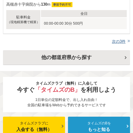
高槻赤十字病院から
130
m
事前予約不可
全日
駐車料金
（現地精算機で精算）
00:00-00:00 30分 500円
次の
3
件
他の都道府県から探す
タイムズクラブ（無料）に入会して
今すぐ
「タイムズのB」
を利用しよう
1日単位の定額料金で、出し入れ自由！
全国の駐車場をWebから予約できるサービスです
タイムズクラブに
タイムズのBを
入会する（無料）
もっと知る