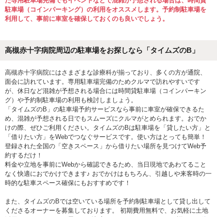
た専用駐車場完備でもイベントなどで混雑が予想される場合は、時間貸
駐車場（コインパーキング）の利用をオススメします。予約制駐車場を
利用して、事前に車室を確保しておくのも良いでしょう。
高槻赤十字病院周辺の駐車場をお探しなら「タイムズのB」
高槻赤十字病院にはさまざまな診療科が揃っており、多くの方が通院、
面会に訪れています。専用駐車場完備のためクルマで訪れやすいです
が、休日など混雑が予想される場合には時間貸駐車場（コインパーキン
グ）や予約制駐車場の利用も検討しましょう。
「タイムズのB」の駐車場予約サービスなら事前に車室が確保できるた
め、混雑が予想される日でもスムーズにクルマがとめられます。おでか
けの際、ぜひご利用ください。タイムズのBは駐車場を「貸したい方」と
「借りたい方」をWebでつなぐサービスです。使い方はとっても簡単！
登録された全国の「空きスペース」から借りたい場所を見つけてWeb予
約するだけ！
料金や立地を事前にWebから確認できるため、当日現地であわてること
なく快適におでかけできます♪ おでかけはもちろん、引越しや来客時の一
時的な駐車スペース確保にもおすすめです！
また、タイムズのBでは空いている場所を予約制駐車場として貸し出して
くださるオーナーを募集しております。 初期費用無料で、お気軽に土地