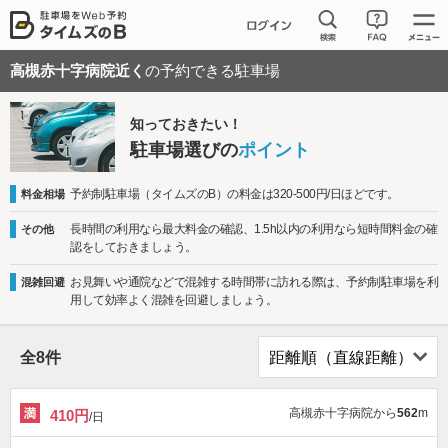
高槻赤十字病院近く
の予約できる駐車場
知っておきたい！
駐車場選びの
ポイント
予約制駐車場（タイムズのB）の料金は320-500円/日ほどです。
料金相場
長時間の利用なら最大料金の確認、1.5h以内の利用なら短時間料金の確
その他
認をしておきましょう。
お見舞いや通院などで混雑する時間帯に訪れる際は、予約制駐車場を利
混雑回避
用して効率よく混雑を回避しましょう。
全
8
件
高槻赤十字病院から
562
m
410円
/日