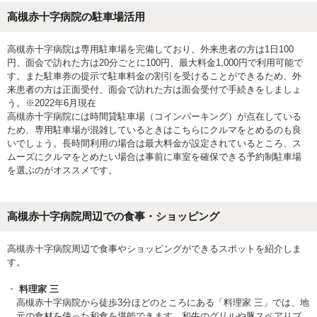
高槻赤十字病院の駐車場活用
高槻赤十字病院は専用駐車場を完備しており、外来患者の方は1日100
円、面会で訪れた方は20分ごとに100円、最大料金1,000円で利用可能で
す。また駐車券の提示で駐車料金の割引を受けることができるため、外
来患者の方は正面受付、面会で訪れた方は面会受付で手続きをしましょ
う。※2022年6月現在
高槻赤十字病院には時間貸駐車場（コインパーキング）が点在している
ため、専用駐車場が混雑しているときはこちらにクルマをとめるのも良
いでしょう。長時間利用の場合は最大料金が設定されているところ、ス
ムーズにクルマをとめたい場合は事前に車室を確保できる予約制駐車場
を選ぶのがオススメです。
高槻赤十字病院周辺での食事・ショッピング
高槻赤十字病院周辺で食事やショッピングができるスポットを紹介しま
す。
料理家 三
高槻赤十字病院から徒歩3分ほどのところにある「料理家 三」では、地
元の食材を使った和食を堪能できます。和牛のグリルや豚スペアリブ