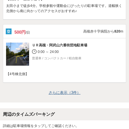
太田小まで徒歩4分。学校参観や運動会にぴったりの駐車場です。道幅狭く
北側から南に向かってのアクセスがおすすめ♪
高槻赤十字病院から
820
m
500円
/日
ＵＲ高槻・阿武山六番街団地駐車場
0:00 ～ 24:00
普通車 / コンパクトカー / 軽自動車
【4号棟北側】
さらに表示（
3
件）
周辺のタイムズパーキング
詳細は駐車場情報をタップしてご確認ください。