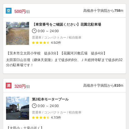
高槻赤十字病院から
758
m
500円
/日
【車室番号をご確認ください】
花園北駐車場
0:00 ～ 24:00
普通車 / コンパクトカー / 軽自動車
4.5
/
2
件
【茨木市立太田小学校 徒歩3分】【花園河川敷広場 徒歩4分】
太田茶臼山古墳（継体天皇陵）まで徒歩約8分、ＪＲ総持寺駅まで徒歩約32
分の駐車場です！
高槻赤十字病院から
810
m
320円
/日
第2松本モータープール
0:00 ～ 24:00
普通車 / コンパクトカー / 軽自動車
4.7
/
3
件
【太田小・土室小近く】