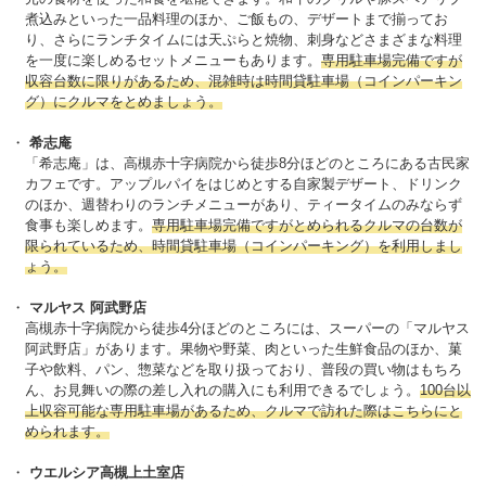
煮込みといった一品料理のほか、ご飯もの、デザートまで揃ってお
り、さらにランチタイムには天ぷらと焼物、刺身などさまざまな料理
を一度に楽しめるセットメニューもあります。
専用駐車場完備ですが
収容台数に限りがあるため、混雑時は時間貸駐車場（コインパーキン
グ）にクルマをとめましょう。
希志庵
「希志庵」は、高槻赤十字病院から徒歩8分ほどのところにある古民家
カフェです。アップルパイをはじめとする自家製デザート、ドリンク
のほか、週替わりのランチメニューがあり、ティータイムのみならず
食事も楽しめます。
専用駐車場完備ですがとめられるクルマの台数が
限られているため、時間貸駐車場（コインパーキング）を利用しまし
ょう。
マルヤス 阿武野店
高槻赤十字病院から徒歩4分ほどのところには、スーパーの「マルヤス
阿武野店」があります。果物や野菜、肉といった生鮮食品のほか、菓
子や飲料、パン、惣菜などを取り扱っており、普段の買い物はもちろ
ん、お見舞いの際の差し入れの購入にも利用できるでしょう。
100台以
上収容可能な専用駐車場があるため、クルマで訪れた際はこちらにと
められます。
ウエルシア高槻上土室店