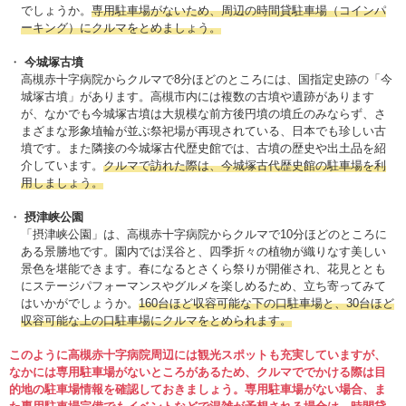
でしょうか。
専用駐車場がないため、周辺の時間貸駐車場（コインパ
ーキング）にクルマをとめましょう。
今城塚古墳
高槻赤十字病院からクルマで8分ほどのところには、国指定史跡の「今
城塚古墳」があります。高槻市内には複数の古墳や遺跡があります
が、なかでも今城塚古墳は大規模な前方後円墳の墳丘のみならず、さ
まざまな形象埴輪が並ぶ祭祀場が再現されている、日本でも珍しい古
墳です。また隣接の今城塚古代歴史館では、古墳の歴史や出土品を紹
介しています。
クルマで訪れた際は、今城塚古代歴史館の駐車場を利
用しましょう。
摂津峡公園
「摂津峡公園」は、高槻赤十字病院からクルマで10分ほどのところに
ある景勝地です。園内では渓谷と、四季折々の植物が織りなす美しい
景色を堪能できます。春になるとさくら祭りが開催され、花見ととも
にステージパフォーマンスやグルメを楽しめるため、立ち寄ってみて
はいかがでしょうか。
160台ほど収容可能な下の口駐車場と、30台ほど
収容可能な上の口駐車場にクルマをとめられます。
このように高槻赤十字病院周辺には観光スポットも充実していますが、
なかには専用駐車場がないところがあるため、クルマででかける際は目
的地の駐車場情報を確認しておきましょう。専用駐車場がない場合、ま