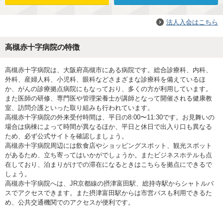
法人入会はこちら
高槻赤十字病院の特徴
高槻赤十字病院は、大阪府高槻市にある病院です。総合診療科、内科、
外科、産婦人科、小児科、眼科などさまざまな診療科を備えているほ
か、がんの診療拠点病院にもなっており、多くの方が利用しています。
また医師の研修、専門医や管理栄養士が講師となって開催される健康教
室、訪問介護といった取り組みも行われています。
高槻赤十字病院の外来受付時間は、平日の8:00〜11:30です。お見舞いの
場合は病棟によって時間が異なるほか、平日と休日で出入り口も異なる
ため、必ず公式サイトを確認しましょう。
高槻赤十字病院周辺には飲食店やショッピングスポット、観光スポット
があるため、立ち寄ってはいかがでしょうか。またビジネスホテルも点
在しており、泊まりがけでの滞在になるときはこちらを拠点にできるで
しょう。
高槻赤十字病院へは、JR京都線の摂津富田駅、総持寺駅からシャトルバ
スでアクセスできます。また摂津富田駅からは市営バスも利用できるた
め、公共交通機関でのアクセスが便利です。