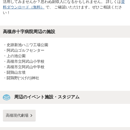
活用してみませんか？思わぬ副収入になるかもしれません。 詳しくは
資
料ダウンロード（無料）
で、 ご確認いただけます。ぜひご相談くださ
い！
高槻赤十字病院
周辺の施設
・
史跡新池ハニワ工場公園
・
阿武山ゴルフセンター
・
上の池公園
・
高槻市立阿武山小学校
・
高槻市立阿武山中学校
・
闘鶏山古墳
・
闘鶏野(つげの)神社
周辺のイベント施設・スタジアム
高槻現代劇場