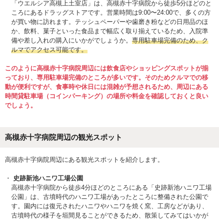
「ウエルシア高槻上土室店」は、高槻赤十字病院から徒歩5分ほどのと
ころにあるドラッグストアです。営業時間は9:00〜24:00で、多くの方
が買い物に訪れます。テッシュペーパーや歯磨き粉などの日用品のほ
か、飲料、菓子といった食品まで幅広く取り揃えているため、入院準
備や差し入れの購入にいかがでしょうか。
専用駐車場完備のため、ク
ルマでアクセス可能です。
このように高槻赤十字病院周辺には飲食店やショッピングスポットが揃
っており、専用駐車場完備のところが多いです。そのためクルマでの移
動が便利ですが、食事時や休日には混雑が予想されるため、周辺にある
時間貸駐車場（コインパーキング）の場所や料金を確認しておくと良い
でしょう。
高槻赤十字病院周辺の観光スポット
高槻赤十字病院周辺にある観光スポットを紹介します。
史跡新池ハニワ工場公園
高槻赤十字病院から徒歩4分ほどのところにある「史跡新池ハニワ工場
公園」は、古墳時代のハニワ工場があったところに整備された公園で
す。園内には復元されたハニワやハニワを焼く窯、工房などがあり、
古墳時代の様子を垣間見ることができるため、散策してみてはいかが