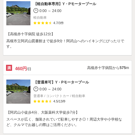
【軽自動車専用】
Y・Pモータープール
0:00 ～ 24:00
軽自動車
4.7
/
3
件
【高槻赤十字病院 徒歩12分】
高槻市立阿武山図書館まで徒歩9分！阿武山へのハイキングにぴったりで
す。
高槻赤十字病院から
575
m
460円
/日
【普通車可】
Y・Pモータープール
0:00 ～ 24:00
普通車 / コンパクトカー / 軽自動車
4.5
/
13
件
【阿武山小徒歩4分、大阪薬科大学徒歩7分】
スペースが広く、舗装されていて駐車しやすさ◎！周辺大学や小学校な
ど、クルマでお越しの際はご活用ください。