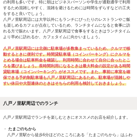
の利用も多いです。特に朝はビジネスパーソンや学生が通勤通学で利用
するため混雑しやすく、混雑を避けるためには時間をずらすなどの工夫
をすると良いでしょう。
八戸ノ里駅周辺には大学以外にもランチにぴったりのレストランやご飯
も楽しめるカフェが点在しているため、ランチタイムになると食事に訪
れる方で賑わいます。八戸ノ里駅周辺で食事をするときはランチタイム
より早めに訪れるか、カフェタイムに向かいましょう。
八戸ノ里駅周辺には北側に駐車場が多数集まっているため、クルマで移
動するときに便利です。時間貸駐車場（コインパーキング）にクルマを
とめる場合は駐車料金を確認し、利用時間に合わせて自分に合ったとこ
ろを選びましょう。長時間利用になるときは最大料金の設定がある時間
貸駐車場（コインパーキング）がオススメです。また、事前に車室を確
保できる予約制駐車場も八戸ノ里駅周辺にあるため、駐車場が混雑しや
すい休日や大型連休のときはそちらの利用も検討しておきましょう。
八戸ノ里駅周辺でのランチ
八戸ノ里駅周辺でランチを楽しむときにオススメのお店を紹介します。
たまごのちから
八戸ノ里駅から徒歩6分ほどのところにある「たまごのちから」はふわ