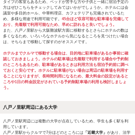
タイプの客室もあるため、ベッドが苦手な方や子供と一緒に宿泊予定の
方はぜひこちらをチェックしてみてはいかがでしょうか。ホテルには会
議室や多目的ホール、中華料理店、カフェテリアも完備されているた
め、多様な用途で利用可能です。
45台ほど収容可能な駐車場を完備して
おり、先着順で利用可能なため、早めに訪れると良いでしょう。
また、八戸ノ里駅から大阪難波駅方面に移動するとさらにホテルの数は
多くなるため、いろいろなホテルから気になるところを見つけたい場合
は、そちらまで移動して探すのがオススメです。
ホテルまでクルマで移動する場合は、目的地に駐車場があるか事前に確
認しておきましょう。ホテルの駐車場は先着順で利用する場合や予約制
のところもあるため、駐車場があるときは利用方法も宿泊予約前に調べ
ておくと安心です。ホテルに駐車場がない場合は周辺の駐車場を利用す
ることになりますが、長時間利用になるため、最大料金の設定があると
ころや1日の料金設定がされている予約制駐車場の利用も検討しましょ
う。
八戸ノ里駅周辺にある大学
八戸ノ里駅周辺には複数の大学が点在しているため、学生も多く駅を利
用しています。
八戸ノ里駅からクルマで7分ほどのところには
「近畿大学」
があり、法学