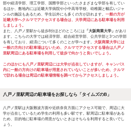
部や経済学部、理工学部、国際学部といったさまざまな学部を有してい
るほか、敷地内には近畿大学病院や小中高等学校、幼稚園と幅広いジャ
ンルの施設もあるため、学生以外にも多くの方が訪れます。
一般の方が
近畿大学へクルマでアクセスする場合は、大学周辺にある駐車場を利用
しましょう。
また、八戸ノ里駅から徒歩8分ほどのところには
「大阪商業大学」
があり
ます。こちらの大学では経済学部、総合経営学部、公共学部と3つの学部
を有しており、経済について多くのことが学べます。
大阪商業大学には
一般の方向けの駐車場はないため、クルマでアクセスする場合は八戸ノ
里駅周辺にある駐車場を利用して徒歩で向かうと良いでしょう。
このほかにも八戸ノ里駅周辺には大学が点在していますが、キャンパス
内に一般の方向けの駐車場が用意されていないことが多いため、クルマ
で訪れる場合は周辺の駐車場情報を調べてからアクセスしましょう。
八戸ノ里駅周辺の駐車場をお探しなら「タイムズのB」
八戸ノ里駅は大阪難波方面や近鉄奈良方面にアクセス可能で、周辺に大
学が点在しているため学生の利用も多い駅です。駅周辺に駐車場がある
ため、目的地に駐車場の用意がないときはそちらを利用すると良いでし
ょう。