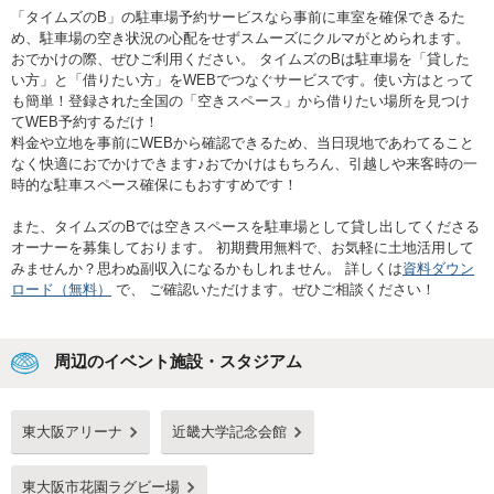
「タイムズのB」の駐車場予約サービスなら事前に車室を確保できるた
め、駐車場の空き状況の心配をせずスムーズにクルマがとめられます。
おでかけの際、ぜひご利用ください。 タイムズのBは駐車場を「貸した
い方」と「借りたい方」をWEBでつなぐサービスです。使い方はとって
も簡単！登録された全国の「空きスペース」から借りたい場所を見つけ
てWEB予約するだけ！
料金や立地を事前にWEBから確認できるため、当日現地であわてること
なく快適におでかけできます♪おでかけはもちろん、引越しや来客時の一
時的な駐車スペース確保にもおすすめです！
また、タイムズのBでは空きスペースを駐車場として貸し出してくださる
オーナーを募集しております。 初期費用無料で、お気軽に土地活用して
みませんか？思わぬ副収入になるかもしれません。 詳しくは
資料ダウン
ロード（無料）
で、 ご確認いただけます。ぜひご相談ください！
周辺のイベント施設・スタジアム
東大阪アリーナ
近畿大学記念会館
東大阪市花園ラグビー場