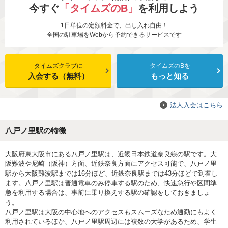
今すぐ
「タイムズのB」
を利用しよう
1日単位の定額料金で、出し入れ自由！
全国の駐車場をWebから予約できるサービスです
タイムズクラブに
タイムズのBを
入会する（無料）
もっと知る
法人入会はこちら
八戸ノ里駅の特徴
大阪府東大阪市にある八戸ノ里駅は、近畿日本鉄道奈良線の駅です。大
阪難波や尼崎（阪神）方面、近鉄奈良方面にアクセス可能で、八戸ノ里
駅から大阪難波駅までは16分ほど、近鉄奈良駅までは43分ほどで到着し
ます。八戸ノ里駅は普通電車のみ停車する駅のため、快速急行や区間準
急を利用する場合は、事前に乗り換えする駅の確認をしておきましょ
う。
八戸ノ里駅は大阪の中心地へのアクセスもスムーズなため通勤にもよく
利用されているほか、八戸ノ里駅周辺には複数の大学があるため、学生