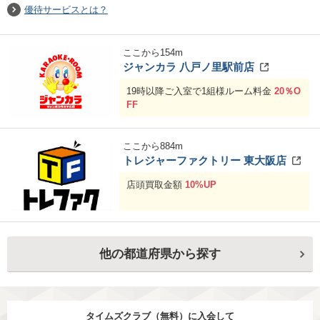
優待サービスとは？
ここから
154
m
ジャンカラ 八戸ノ里駅前店
19時以降ご入室で1組様ルーム料金
20％O
FF
ここから
884
m
トレジャーファクトリー 東大阪店
店頭買取金額
10%UP
他の都道府県から探す
タイムズクラブ（無料）に入会して