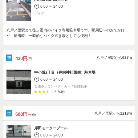
0:00 ～ 24:00
バイク
八戸ノ里駅まで徒歩圏内のバイク専用駐車場です。駅周辺へのおでかけ
や、帰省時、一時的なバイク置き場としても便利！
八戸ノ里駅から
627
m
430円
/日
中小阪2丁目（弥栄神社西側）駐車場
0:00 ～ 24:00
普通車 / コンパクトカー / 軽自動車
3.7
/
3
件
八戸ノ里駅から
1218
m
600円～
/日
岸田モータープール
0:00 ～ 24:00