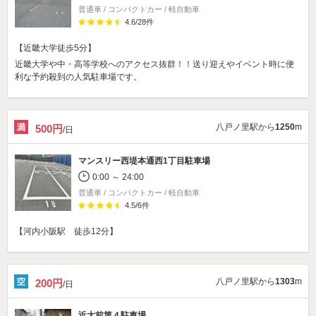
普通車 / コンパクトカー / 軽自動車
4.6
/
28
件
【近畿大学徒歩5分】
近畿大学や中・高等学校へのアクセス抜群！！送り迎えやイベント時に便
利な予約殺到の人気駐車場です。
八戸ノ里駅から
1250
m
500円
/日
マンスリー西堤本通西1丁目駐車場
0:00 ～ 24:00
普通車 / コンパクトカー / 軽自動車
4.5
/
6
件
【河内小阪駅 徒歩12分】
八戸ノ里駅から
1303
m
200円
/日
近大前第４駐車場