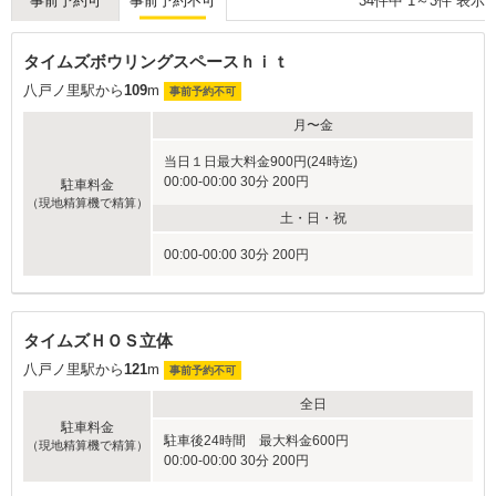
34
件中
1
～
3
件 表示
事前予約可
事前予約不可
タイムズボウリングスペースｈｉｔ
八戸ノ里駅から
109
m
事前予約不可
月〜金
当日１日最大料金900円(24時迄)
00:00-00:00 30分 200円
駐車料金
（現地精算機で精算）
土・日・祝
00:00-00:00 30分 200円
タイムズＨＯＳ立体
八戸ノ里駅から
121
m
事前予約不可
全日
駐車料金
駐車後24時間 最大料金600円
（現地精算機で精算）
00:00-00:00 30分 200円