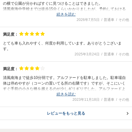
の横で公園が分かればすぐに見つけることはできました。
清風南海中学校までは徒歩15分くらいかかりましたが、予約しておける
続きを読む
というのは助かります。
2026年7月5日
普通車
その他
道も分かりやすくまた利用したいと思います。
満足度：
とても車も入れやすく、何度か利用しています。ありがとうございま
す。
2025年3月24日
普通車
その他
満足度：
清風南海まで徒歩10分弱です。アルファードを駐車しました。駐車場自
体は停めやすが（コーンの置いてる所の右隣です）ですが、そこにいく
すぐ手前の小さな橋を越えるのが少しギリギリでした。アルファードよ
続きを読む
り大型の車を使用されている方はご注意ください。
2023年11月18日
普通車
その他
レビューをもっと見る