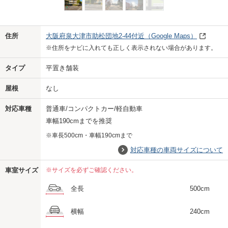
Previo
Next
住所
大阪府泉大津市助松団地2-44付近
（Google Maps）
※住所をナビに入れても正しく表示されない場合があります。
タイプ
平置き舗装
屋根
なし
対応車種
普通車/コンパクトカー/軽自動車
車幅190cmまでを推奨
※車長500cm・車幅190cmまで
対応車種の車両サイズについて
車室サイズ
※サイズを必ずご確認ください。
全長
500cm
横幅
240cm