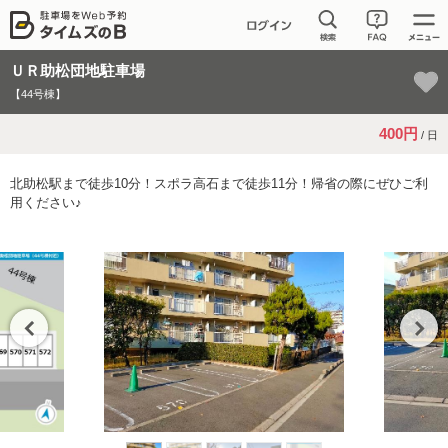
ＵＲ助松団地駐車場
【44号棟】
400円
/ 日
北助松駅まで徒歩10分！スポラ高石まで徒歩11分！帰省の際にぜひご利
用ください♪