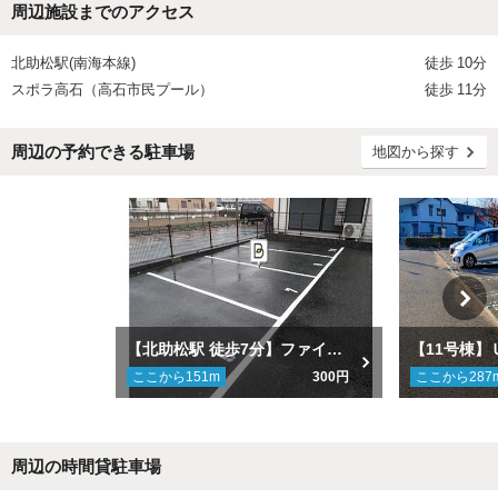
周辺施設までのアクセス
北助松駅(南海本線)
徒歩
10分
スポラ高石（高石市民プール）
徒歩
11分
周辺の予約できる駐車場
地図から探す
【北助松駅 徒歩7分】ファイン末広駐車場
【11号棟
ここから
151
m
300円
ここから
287
周辺の時間貸駐車場
Next