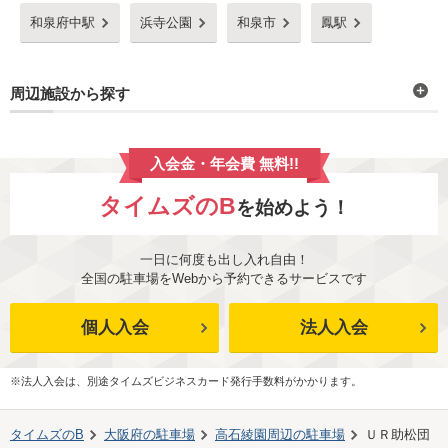
和泉府中駅
浜寺公園
和泉市
鳳駅
周辺施設から探す
入会金・年会費 無料!!
タイムズのB
を始めよう！
一日に何度も出し入れ自由！
全国の駐車場をWebから予約できるサービスです
個人入会
法人入会
※法人入会は、別途タイムズビジネスカード発行手数料がかかります。
タイムズのB
大阪府
の駐車場
高石綾園
周辺の駐車場
ＵＲ助松団