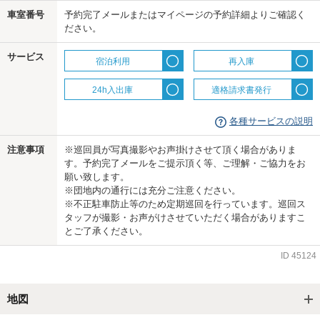
us
車室番号
予約完了メールまたはマイページの予約詳細よりご確認く
ださい。
サービス
宿泊利用
再入庫
24h入出庫
適格請求書発行
各種サービスの説明
注意事項
※巡回員が写真撮影やお声掛けさせて頂く場合がありま
す。予約完了メールをご提示頂く等、ご理解・ご協力をお
願い致します。
※団地内の通行には充分ご注意ください。
※不正駐車防止等のため定期巡回を行っています。巡回ス
タッフが撮影・お声がけさせていただく場合がありますこ
とご了承ください。
ID
45124
地図