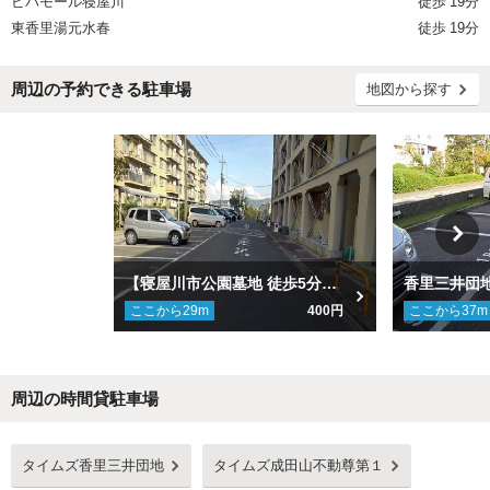
ビバモール寝屋川
徒歩
19分
東香里湯元水春
徒歩
19分
周辺の予約できる駐車場
地図から探す
【寝屋川市公園墓地 徒歩5分】香里三井Ｂ団地 A-23棟北側駐車場
ここから
29
m
400円
ここから
37
m
周辺の時間貸駐車場
Next
タイムズ香里三井団地
タイムズ成田山不動尊第１