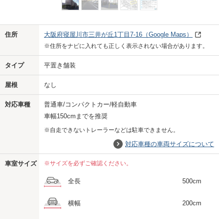
Previo
Next
住所
大阪府寝屋川市三井が丘1丁目7-16
（Google Maps）
※住所をナビに入れても正しく表示されない場合があります。
タイプ
平置き舗装
屋根
なし
対応車種
普通車/コンパクトカー/軽自動車
車幅150cmまでを推奨
※自走できないトレーラーなどは駐車できません。
対応車種の車両サイズについて
車室サイズ
※サイズを必ずご確認ください。
全長
500cm
横幅
200cm