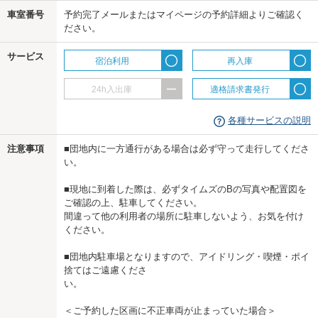
us
車室番号
予約完了メールまたはマイページの予約詳細よりご確認く
ださい。
サービス
宿泊利用
再入庫
24h入出庫
適格請求書発行
各種サービスの説明
注意事項
■団地内に一方通行がある場合は必ず守って走行してくださ
い。
■現地に到着した際は、必ずタイムズのBの写真や配置図を
ご確認の上、駐車してください。
間違って他の利用者の場所に駐車しないよう、お気を付け
ください。
■団地内駐車場となりますので、アイドリング・喫煙・ポイ
捨てはご遠慮くださ
い。
＜ご予約した区画に不正車両が止まっていた場合＞