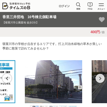
香里三井団地 16号棟北側駐車場
【寝屋川市公園墓地 徒歩2分】
400円
/ 日
寝屋川市の学校が点在するエリアです。打上川治水緑地の草木が美しい
季節に散策で訪れてみませんか？