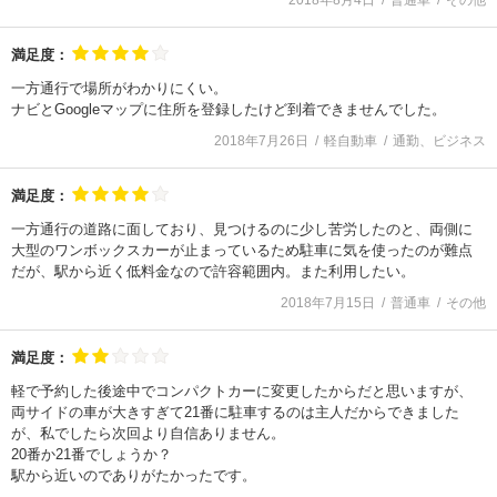
2018年8月4日
普通車
その他
満足度：
一方通行で場所がわかりにくい。
ナビとGoogleマップに住所を登録したけど到着できませんでした。
2018年7月26日
軽自動車
通勤、ビジネス
満足度：
一方通行の道路に面しており、見つけるのに少し苦労したのと、両側に
大型のワンボックスカーが止まっているため駐車に気を使ったのが難点
だが、駅から近く低料金なので許容範囲内。また利用したい。
2018年7月15日
普通車
その他
満足度：
軽で予約した後途中でコンパクトカーに変更したからだと思いますが、
両サイドの車が大きすぎて21番に駐車するのは主人だからできました
が、私でしたら次回より自信ありません。
20番か21番でしょうか？
駅から近いのでありがたかったです。