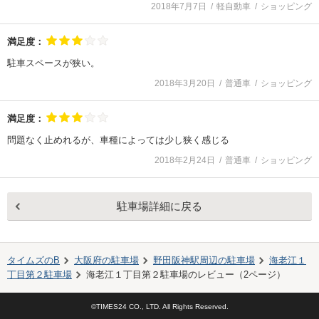
2018年7月7日
軽自動車
ショッピング
満足度：
駐車スペースが狭い。
2018年3月20日
普通車
ショッピング
満足度：
問題なく止めれるが、車種によっては少し狭く感じる
2018年2月24日
普通車
ショッピング
駐車場詳細に戻る
タイムズのB
大阪府の駐車場
野田阪神駅
周辺の駐車場
海老江１
丁目第２駐車場
海老江１丁目第２駐車場
のレビュー（
2
ページ）
©TIMES24 CO., LTD. All Rights Reserved.