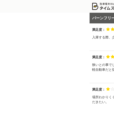
バーンフリ
満足度：
入庫する際、
満足度：
狭いとの事で
軽自動車だと
満足度：
場所わかりく
だきたい。