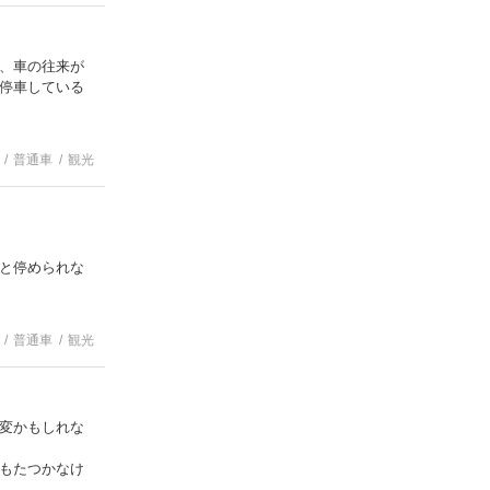
、車の往来が
停車している
普通車
観光
と停められな
普通車
観光
変かもしれな
もたつかなけ