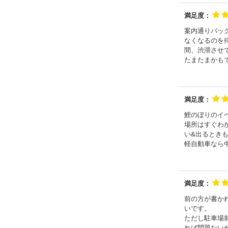
満足度：
案内通りバッ
なくなるのを
間、渋滞させ
たまたまかも
満足度：
鯉のぼりのイ
場所はすぐわ
い&出るとき
軽自動車なら
満足度：
前の方が書か
いです。
ただし駐車場
れば問題ない