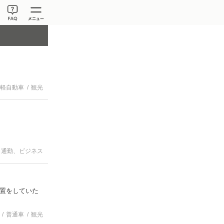
軽自動車
観光
通勤、ビジネス
置をしていた
普通車
観光