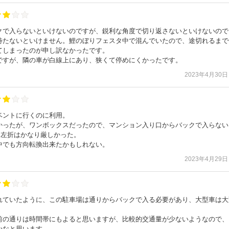
クで入らないといけないのですが、鋭利な角度で切り返さないといけないので
待たないといけません。鯉のぼりフェスタ中で混んでいたので、途切れるまで
てしまったのが申し訳なかったです。
ですが、隣の車が白線上にあり、狭くて停めにくかったです。
2023年4月30日
ベントに行くのに利用。
かったが、ワンボックスだったので、マンション入り口からバックで入らない
も左折はかなり厳しかった。
中でも方向転換出来たかもしれない。
2023年4月29日
れていたように、この駐車場は通りからバックで入る必要があり、大型車は大
前の通りは時間帯にもよると思いますが、比較的交通量が少ないようなので、
かなと思います