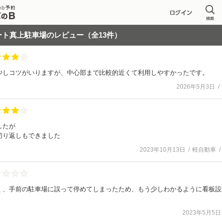
ート真上駐車場
のレビュー（全
13
件）
少しコツがいりますが、中心部まで比較的近くて利用しやすかったです。
2026年5月3日
したが
切り返しもできました
2023年10月13日
軽自動車
く、手前の駐車場に誤って停めてしまったため、もう少しわかるように看板設
2023年5月5日