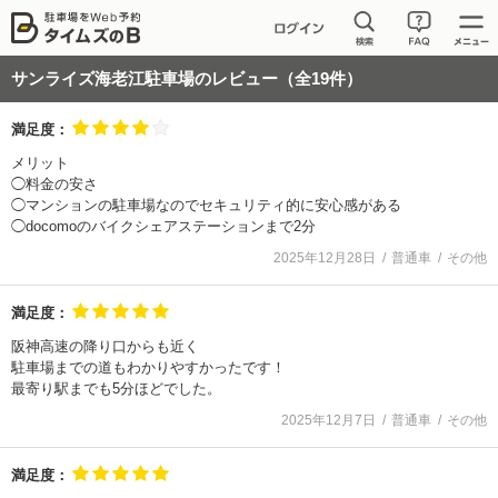
サンライズ海老江駐車場
のレビュー（全
19
件）
満足度：
メリット
◯料金の安さ
◯マンションの駐車場なのでセキュリティ的に安心感がある
◯docomoのバイクシェアステーションまで2分
2025年12月28日
普通車
その他
満足度：
阪神高速の降り口からも近く
駐車場までの道もわかりやすかったです！
最寄り駅までも5分ほどでした。
2025年12月7日
普通車
その他
満足度：