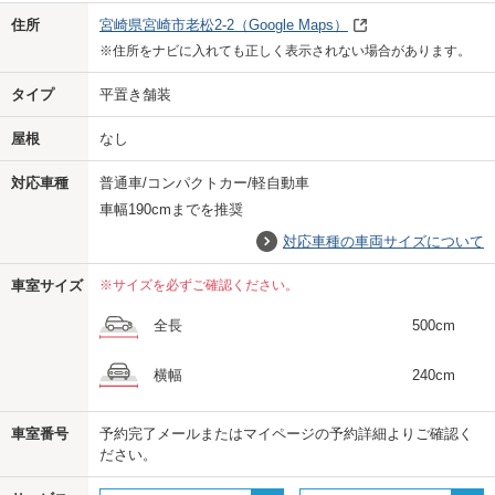
Previo
Next
住所
宮崎県宮崎市老松2-2
（Google Maps）
※住所をナビに入れても正しく表示されない場合があります。
タイプ
平置き舗装
屋根
なし
対応車種
普通車/コンパクトカー/軽自動車
車幅190cmまでを推奨
対応車種の車両サイズについて
車室サイズ
※サイズを必ずご確認ください。
全長
500cm
横幅
240cm
車室番号
予約完了メールまたはマイページの予約詳細よりご確認く
ださい。
us