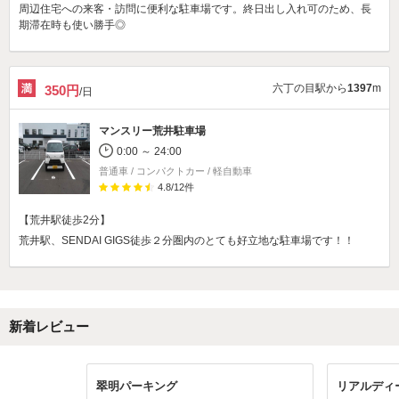
周辺住宅への来客・訪問に便利な駐車場です。終日出し入れ可のため、長
期滞在時も使い勝手◎
六丁の目駅から
1397
m
350円
/日
マンスリー荒井駐車場
0:00 ～ 24:00
普通車 / コンパクトカー / 軽自動車
4.8
/
12
件
【荒井駅徒歩2分】
荒井駅、SENDAI GIGS徒歩２分圏内のとても好立地な駐車場です！！
新着レビュー
翠明パーキング
リアルディ