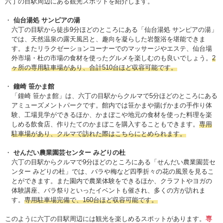
六丁の目駅周辺にある観光スポットを紹介します。
仙台湯処 サンピアの湯
六丁の目駅から徒歩9分ほどのところにある「仙台湯処 サンピアの湯」
では、天然温泉の露天風呂と、趣向を凝らした岩盤浴を堪能できま
す。またリラクゼーションコーナーでのマッサージやエステ、仙台場
外市場・杜の市場の食材を使ったグルメを楽しむのも良いでしょう。
2
ヶ所の専用駐車場があり、合計510台ほど収容可能です。
鐘崎 笹かま館
「鐘崎 笹かま館」は、六丁の目駅からクルマで5分ほどのところにある
アミューズメントパークです。館内では笹かまや揚げかまの手作り体
験、工場見学ができるほか、かまぼこや地元の食材を使った料理を楽
しめる飲食店、作りたてのかまぼこを購入することもできます。
専用
駐車場があり、クルマで訪れた際はこちらにとめられます。
せんだい農業園芸センター みどりの杜
六丁の目駅からクルマで9分ほどのところにある「せんだい農業園芸セ
ンター みどりの杜」では、バラや梅など四季折々の花の風景を見るこ
とができます。また園内で農業体験をできるほか、クラフトやヨガの
体験講座、バラ祭りといったイベントも催され、多くの方が訪れま
す。
専用駐車場完備で、160台ほど収容可能です。
このように六丁の目駅周辺には観光を楽しめるスポットがあります。
専