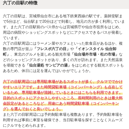
六丁の目駅の特徴
六丁の目駅は、宮城県仙台市にある地下鉄東西線の駅です。薬師堂駅ま
で5分ほど、仙台駅まで20分ほどで到着し、地元の方が多く利用していま
す。また六丁の目駅前のバス停からは宮城県庁や仙台市役所をはじめ、
周辺の病院やショッピングスポットなどにアクセスできるバスが発着し
ています。
六丁の目駅周辺にはラーメン屋やカフェといった飲食店があるほか、複
数の専門店が並ぶ
「フレスポ六丁の目」
や
「イオンスタイル 仙台卸
町」
、東北のグルメを楽しめる観光市場
「仙台場外市場・杜の市場」
な
どのショッピングスポットがあり、多くの方が訪れます。また天然温泉
を堪能できる
「仙台湯処 サンピアの湯」
をはじめとする観光スポットも
あるため、休日には足を運んではいかがでしょうか。
六丁の目駅周辺には専用駐車場があるスポットが多く、クルマででかけ
やすいエリアです。また時間貸駐車場（コインパーキング）も点在して
いるため、専用駐車場が混雑しているときにはこちらを利用できます。
目的のスポットにアクセスしやすいところ、長時間利用のときは最大料
金設定があるところなど、用途にあう時間貸駐車場（コインパーキン
グ）を選んでおくと良いでしょう。
また六丁の目駅周辺には予約制駐車場も複数あります。予約制駐車場を
利用すれば事前に車室を確保でき、当日駐車場を探すことなくスムーズ
にクルマをとめられます。