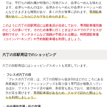
では、平打ちの縮れ麺が特徴のご当地グルメ、会津らーめんを味わえ
ます。会津らーめんのほか、会津みそらーめんや会津チャーシューめ
んなどさまざまな種類があり、多くの方が食事に訪れます。
専用駐車
場があり、こちらにクルマをとめられます。
このように六丁の目駅周辺には飲食店が点在しており、専用駐車場完備
のところが多いです。そのため食事に行くときはクルマでのアクセスが
便利ですが、ランチタイムなど混雑が予想される際は、時間貸駐車場
（コインパーキング）や予約制駐車場を利用しましょう。
六丁の目駅周辺でのショッピング
六丁の目駅周辺にはショッピングスポットも充実しています。
フレスポ六丁の目
「フレスポ六丁の目」は、六丁の目駅から徒歩3分ほどのところにある
商業施設です。ファッショングッズを取り扱う専門店が複数入ってい
るほか、ファストフード店や歯科、美容室も並んでおり、連日地元の
方が足を運びます。
専用駐車場があるため、クルマで訪れた際はこち
らを利用しましょう。
仙台場外市場・杜の市場