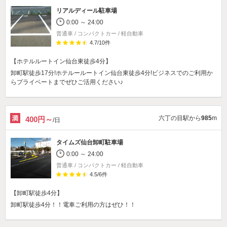
リアルディール駐車場
0:00 ～ 24:00
普通車 / コンパクトカー / 軽自動車
4.7
/
10
件
【ホテルルートイン仙台東徒歩4分】
卸町駅徒歩17分!ホテルールートイン仙台東徒歩4分!ビジネスでのご利用か
らプライベートまでぜひご活用ください♪
六丁の目駅から
985
m
400円～
/日
タイムズ仙台卸町駐車場
0:00 ～ 24:00
普通車 / コンパクトカー / 軽自動車
4.5
/
6
件
【卸町駅徒歩4分】
卸町駅徒歩4分！！電車ご利用の方はぜひ！！