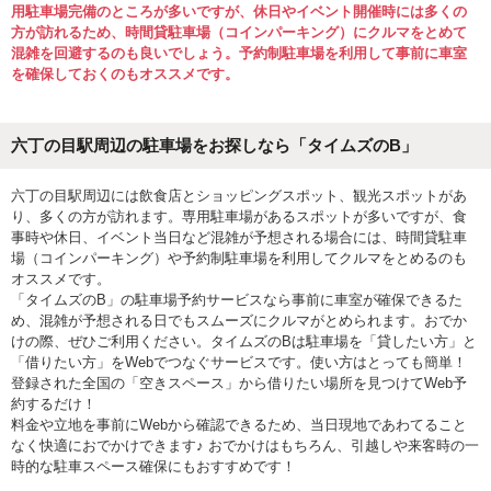
用駐車場完備のところが多いですが、休日やイベント開催時には多くの
方が訪れるため、時間貸駐車場（コインパーキング）にクルマをとめて
混雑を回避するのも良いでしょう。予約制駐車場を利用して事前に車室
を確保しておくのもオススメです。
六丁の目駅周辺の駐車場をお探しなら「タイムズのB」
六丁の目駅周辺には飲食店とショッピングスポット、観光スポットがあ
り、多くの方が訪れます。専用駐車場があるスポットが多いですが、食
事時や休日、イベント当日など混雑が予想される場合には、時間貸駐車
場（コインパーキング）や予約制駐車場を利用してクルマをとめるのも
オススメです。
「タイムズのB」の駐車場予約サービスなら事前に車室が確保できるた
め、混雑が予想される日でもスムーズにクルマがとめられます。おでか
けの際、ぜひご利用ください。タイムズのBは駐車場を「貸したい方」と
「借りたい方」をWebでつなぐサービスです。使い方はとっても簡単！
登録された全国の「空きスペース」から借りたい場所を見つけてWeb予
約するだけ！
料金や立地を事前にWebから確認できるため、当日現地であわてること
なく快適におでかけできます♪ おでかけはもちろん、引越しや来客時の一
時的な駐車スペース確保にもおすすめです！