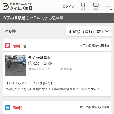
六丁の目駅近く
の予約できる駐車場
全
6
件
六丁の目駅から
592
m
400円
/日
ラヴィナ駐車場
0:00 ～ 24:00
普通車 / コンパクトカー / 軽自動車
【仙台湯処 サンピアの湯徒歩7分】
住宅街の中にある駐車場です！！来客の際の駐車場にいかがですか！
六丁の目駅から
784
m
500円
/日