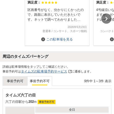
満足度：
満足度：
区画番号がなく、分かりにくかったの
4号線沿い
で、路面に表示していただきたいで
ますが、ガ
す。ネットで調べてわかりました
ドレールの
が、、、
がありまし
2026年5月23日
駐車場は仙
普通車
/
コンサート、スポーツ観戦
コンパクト
地下鉄です
もありかと
この駐車場を見る
周辺のタイムズパーキング
Next
詳細は駐車場情報をタップしてご確認ください。
タイムズの駐車場予約サービス
事前予約可は
に遷移します。
9
件中
1
～
3
件 表示
事前予約可
事前予約不可
タイムズ六丁の目
六丁の目駅から
202
m
事前予約不可
全日