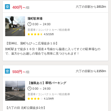
六丁の目駅から
1013
m
400円～
/日
蒲町駐車場
0:00 ～ 24:00
普通車 / コンパクトカー / 軽自動車
4.5
/
15
件
【雷神社、蒲町ちびっこ広場徒歩１分】
卸町駅まで徒歩１６分！国道４号線から脇道に入ってすぐの駐車場なの
で、遠方からお越しの場合でも簡単に見つけられます！
六丁の目駅から
1153
m
550円～
/日
【舗装あり】
翠明パーキング
0:00 ～ 24:00
普通車 / コンパクトカー / 軽自動車
4.1
/
34
件
【六丁の目 北町公園徒歩1分】