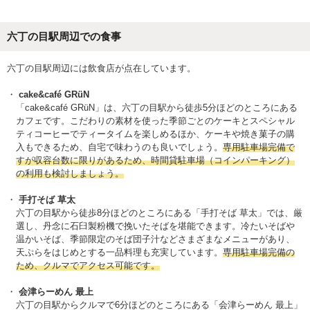
六丁の目駅周辺での食事
六丁の目駅周辺には飲食店が点在しています。
cake&café GRüN
「cake&café GRüN」は、六丁の目駅から徒歩5分ほどのところにある
カフェです。こだわりの素材を使った季節ごとのケーキとスペシャル
ティコーヒーでティータイムを楽しめるほか、ケーキや焼き菓子の購
入もできるため、自宅で味わうのも良いでしょう。
専用駐車場完備で
すが収容台数に限りがあるため、時間貸駐車場（コインパーキング）
の利用も検討しましょう。
手打そば 草太
六丁の目駅から徒歩8分ほどのところにある「手打そば 草太」では、厳
選し、丹念に石臼製粉機で挽いたそばを堪能できます。冷たいそばや
温かいそば、季節限定のそば団子汁などさまざまなメニューがあり、
天ぷらをはじめとする一品料理も充実しています。
専用駐車場完備の
ため、クルマでアクセス可能です。
会津らーめん 最上
六丁の目駅からクルマで6分ほどのところにある「会津らーめん 最上」