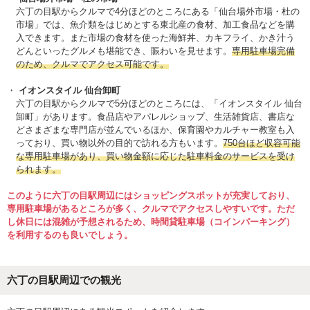
六丁の目駅からクルマで4分ほどのところにある「仙台場外市場・杜の
市場」では、魚介類をはじめとする東北産の食材、加工食品などを購
入できます。また市場の食材を使った海鮮丼、カキフライ、かき汁う
どんといったグルメも堪能でき、賑わいを見せます。
専用駐車場完備
のため、クルマでアクセス可能です。
イオンスタイル 仙台卸町
六丁の目駅からクルマで5分ほどのところには、「イオンスタイル 仙台
卸町」があります。食品店やアパレルショップ、生活雑貨店、書店な
どさまざまな専門店が並んでいるほか、保育園やカルチャー教室も入
っており、買い物以外の目的で訪れる方もいます。
750台ほど収容可能
な専用駐車場があり、買い物金額に応じた駐車料金のサービスを受け
られます。
このように六丁の目駅周辺にはショッピングスポットが充実しており、
専用駐車場があるところが多く、クルマでアクセスしやすいです。ただ
し休日には混雑が予想されるため、時間貸駐車場（コインパーキング）
を利用するのも良いでしょう。
六丁の目駅周辺での観光