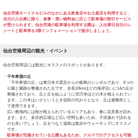
仙台空港ターミナルビルのなかにある飲食店やお土産店を利用すると、
当日の入出庫に限り、食事・買い物料金に応じて駐車場の割引サービス
が受けられます。仙台空港の駐車場を利用する際は、入出庫日当日のレ
シートと駐車券を1階インフォメーションで提示しましょう。
仙台空港周辺の観光・イベント
仙台空港周辺には観光にオススメのスポットがあります。
千年希望の丘
「千年希望の丘」は東日本大震災からの復興のシンボルであり、6つの
公園と園路が整備された丘です。全長10kmほどの海岸沿いに14の丘が
整備されており、丘と丘を結ぶように35万本ほどの木が植えられてい
ます。この木はいざというとき堤防の代わりとなり、丘は避難所とし
て使用できます。
広い敷地内には桜が植えられているエリアもあり、春に花見客が訪れ
ます。また、多目的広場など広い空間も多いため、子供連れで訪れる
のも良いでしょう。丘をつなぐ遠路は散歩やウォーキングにオススメ
です。
駐車場が完備されている公園もあるため、クルマでのアクセスも可能