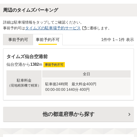
周辺のタイムズパーキング
詳細は駐車場情報をタップしてご確認ください。
タイムズの駐車場予約サービス
事前予約可は
に遷移します。
1
件中
1
～
1
件 表示
事前予約可
事前予約不可
タイムズ仙台空港前
仙台空港から
1382
m
事前予約不可
全日
駐車料金
駐車後24時間 最大料金400円
（現地精算機で精算）
00:00-00:00 1440分 400円
他の都道府県から探す