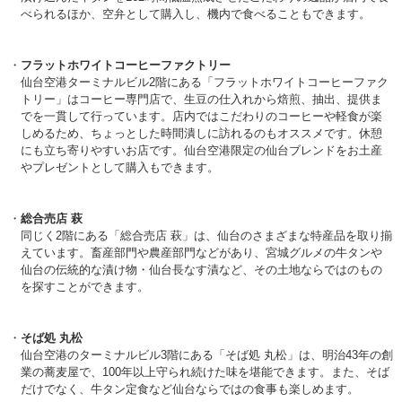
べられるほか、空弁として購入し、機内で食べることもできます。
フラットホワイトコーヒーファクトリー
仙台空港ターミナルビル2階にある「フラットホワイトコーヒーファク
トリー」はコーヒー専門店で、生豆の仕入れから焙煎、抽出、提供ま
でを一貫して行っています。店内ではこだわりのコーヒーや軽食が楽
しめるため、ちょっとした時間潰しに訪れるのもオススメです。休憩
にも立ち寄りやすいお店です。仙台空港限定の仙台ブレンドをお土産
やプレゼントとして購入もできます。
総合売店 萩
同じく2階にある「総合売店 萩」は、仙台のさまざまな特産品を取り揃
えています。畜産部門や農産部門などがあり、宮城グルメの牛タンや
仙台の伝統的な漬け物・仙台長なす漬など、その土地ならではのもの
を探すことができます。
そば処 丸松
仙台空港のターミナルビル3階にある「そば処 丸松」は、明治43年の創
業の蕎麦屋で、100年以上守られ続けた味を堪能できます。また、そば
だけでなく、牛タン定食など仙台ならではの食事も楽しめます。