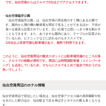
です。仙台空港からはクルマで2分ほどでアクセスできます。
仙台空港臨空公園
「仙台空港臨空公園」は、仙台空港の滑走路のすぐ隣にある公園で
す。園内から飛行機の離発着を間近で見ることができるほか、子供が
遊べる遊具も設置されています。広い広場では思いっきり体を動かす
こともできます。また、あづまやも園内にあり、テーブルが設置され
ているため、ピクニックなどに訪れるのもオススメです。
120台以上収容可能な駐車場があり、無料で利用できます。
このように、仙台空港周辺の観光スポットには駐車場完備のところが多
く、クルマでの移動が便利です。周辺には時間貸駐車場（コインパーキ
ング）も点在しているため、そちらにクルマをとめて徒歩で向かうのも
良いでしょう。
仙台空港周辺のホテル情報
仙台空港周辺で宿泊したい場合は、仙台空港アクセス線の美田園駅や杜
せきのした駅のほか、仙台駅まで足を伸ばすとホテルの数も多くなりま
す。