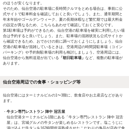
のほうが安くなります。
そのため、仙台空港の駐車場に長時間クルマをとめる場合は、事前に公
式サイトで駐車料金を確認しておくと良いでしょう。また、通常期間と
年末年始やゴールデンウィーク、夏の長期休暇など繁忙期では最大料金
の設定が異なるため、こちらもあわせて確認しておくと安心です。
第1駐車場は予約ができるため、仙台空港の駐車場を確実に利用したい場
合は予約すると良いでしょう。また、駐車場の混雑状況も公式サイトか
ら確認できるため、おでかけの前に調べておくようにしましょう。仙台
空港の駐車場が混雑しているときは、空港周辺の時間貸駐車場（コイン
パーキング）や予約制駐車場の利用も検討しましょう。空港周辺には、
仙台空港から無料送迎が出ている
「朝日駐車場」
など、複数の駐車場が
あります。
仙台空港周辺での食事・ショッピング等
仙台空港にはターミナルビルの1〜3階に、飲食店やお土産店などがあり
ます。
牛タン専門レストラン 陣中 冠舌屋
仙台空港ターミナルビル1階にある「牛タン専門レストラン 陣中 冠舌
屋」は、宮城グルメの牛タンが楽しめるレストランです。塩こうじに
漬け込んだ牛タンを162時間低温熟成させたこだわりの逸品が店内で食