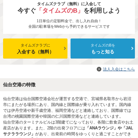
タイムズクラブ（無料）に入会して
今すぐ
「タイムズのB」
を利用しよう
1日単位の定額料金で、出し入れ自由！
全国の駐車場をWebから予約できるサービスです
タイムズクラブに
タイムズのBを
入会する（無料）
もっと知る
法人入会はこちら
仙台空港の特徴
仙台空港は仙台国際空港会社が運営する空港で、宮城県名取市から岩沼
市にまたがる場所にあり、国内線と国際線が乗り入れています。国内線
では伊丹空港や新千歳空港、福岡空港などと連絡しており、国際線では
台湾の桃園国際空港や韓国の仁川国際空港などと連絡しています。
仙台空港のターミナルビルは3階建てになっており、各階に飲食店やお土
産店があります。また、2階の出発フロアには
「ANAラウンジ」や「JAL
サクララウンジ」
があり、出発前の時間をゆっくりと過ごすことができ