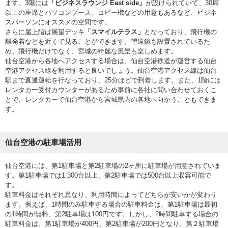
ます。3階には
「ビジネスラウンジ East side」
が設けられていて、30席
以上の座席とパソコンブース、コピー機などの用意もあるなど、ビジネ
スパーソンにオススメの空間です。
さらに屋上階は展望デッキ
「スマイルテラス」
となっており、飛行機の
離発着などを近くで見ることができます。望遠鏡も設置されているた
め、飛行機だけでなく、宮城の綺麗な風景も楽しめます。
仙台空港から各地へアクセスする場合は、仙台空港鉄道が運営する仙台
空港アクセス線を利用すると良いでしょう。仙台空港アクセス線は仙台
駅まで直通運転を行なっており、25分ほどで到着します。また、1階には
レンタカー受付カウンターがあるため事前に各社に問い合わせておくこ
とで、レンタカーで仙台空港から宮城県内の各地へ向かうこともできま
す。
仙台空港の駐車場活用
仙台空港には、第1駐車場と第2駐車場の2ヶ所に駐車場が用意されていま
す。第1駐車場では1,300台以上、第2駐車場では500台以上収容可能で
す。
駐車料金はそれぞれ異なり、利用時間によってどちらが安いかが変わり
ます。例えば、1時間のみ駐車する場合の駐車料金は、第1駐車場は最初
の1時間が無料、第2駐車場は100円です。しかし、2時間駐車する場合の
駐車料金は、第1駐車場が400円、第2駐車場が200円となり、第２駐車場