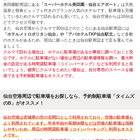
美田園駅周辺にある
「スーパーホテル美田園・仙台エアポート」
は天然
温泉と朝食ビュッフェ付きのプランが人気のホテルです。駐車場も完備
しているためクルマで訪れるのも良いでしょう。仙台空港からは10分ほ
どでアクセス可能です。
また、仙台空港からクルマで30分ほどのところにある仙台駅周辺には
「ホテルメトロポリタン仙台」や「アパホテルTKP仙台駅北」
など多数
のホテルがあるため、宿泊に困ったときは仙台駅周辺まで足を運んでみ
ましょう。
クルマで訪れる場合は、ホテルに駐車場があるか事前に調べておくと安
心です。ホテルに駐車場がない場合は周辺の駐車場情報を調べ、最大料
金の設定がある時間貸駐車場（コインパーキング）などを利用すると良
いでしょう。確実にクルマをとめたい場合は、自分専用のスペースを確
保できる予約制駐車場もオススメです。
仙台空港周辺で駐車場をお探しなら、予約制駐車場「タイムズ
のB」がオススメ！
仙台空港は宮城県の空の玄関口として利用されており、空港の駐車場も
よく利用されています。年末年始や長期休暇などは空港の駐車場は混雑
しやすいため、周辺の時間貸駐車場（コインパーキング）利用もオスス
メです。