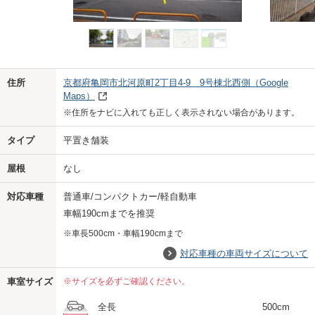
Previo
Next
住所
京都府亀岡市北河原町2丁目4-9 9号棟北西側
（Google
Maps）
※住所をナビに入れても正しく表示されない場合があります。
タイプ
平置き舗装
屋根
なし
対応車種
普通車/コンパクトカー/軽自動車
車幅190cmまでを推奨
※車長500cm・車幅190cmまで
対応車種の車両サイズについて
車室サイズ
※サイズを必ずご確認ください。
全長
500cm