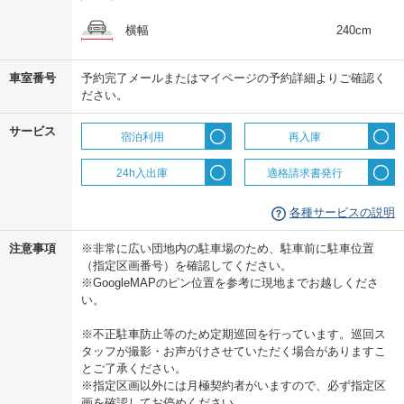
横幅
240cm
us
車室番号
予約完了メールまたはマイページの予約詳細よりご確認く
ださい。
サービス
宿泊利用
再入庫
24h入出庫
適格請求書発行
各種サービスの説明
注意事項
※非常に広い団地内の駐車場のため、駐車前に駐車位置
（指定区画番号）を確認してください。
※GoogleMAPのピン位置を参考に現地までお越しくださ
い。
※不正駐車防止等のため定期巡回を行っています。巡回ス
タッフが撮影・お声がけさせていただく場合がありますこ
とご了承ください。
※指定区画以外には月極契約者がいますので、必ず指定区
画を確認してお停めください。