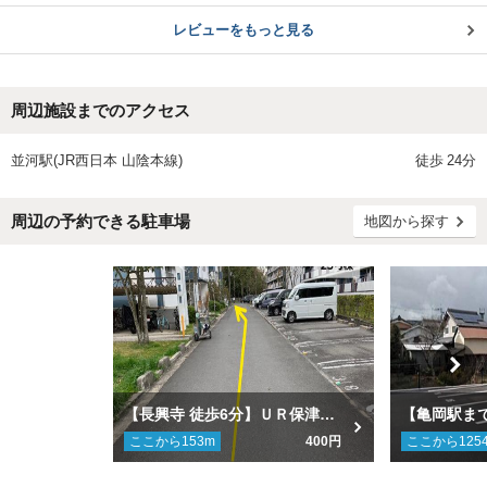
レビューをもっと見る
周辺施設までのアクセス
並河駅(JR西日本 山陰本線)
徒歩
24分
周辺の予約できる駐車場
地図から探す
【長興寺 徒歩6分】ＵＲ保津川団地駐車場
ここから
153
m
400円
ここから
125