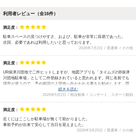
利用者レビュー（全
16
件）
満足度：
駐車スペースの見つけやすさ、および、駐車が非常に容易であった。
次回、必要であれば利用したいと思っております。
2026年7月2日
普通車
その他
満足度：
UR保津川団地で二件ヒットしますが、地図アプリも「タイムズのB保津
川団地駐車場」として二件登録されていると思われます。同じ名前でも
場所が違うので、予め確認の上現地へ向かわれる事をお勧めします。団
続きを読む
地内は広いものの、徐行しつつ駐車場列の端の番号を見ながら進めば、
2026年5月2日
軽自動車
コンサート、スポーツ観戦
案外簡単に見つける事が出来ました。
満足度：
近くにはここしか駐車場が無くて助かりました。
事前予約が出来て安心して当日を迎えました。
2026年3月25日
普通車
その他