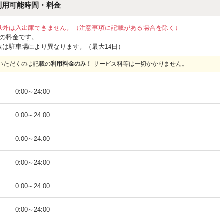
利用可能時間・料金
以外は入出庫できません。（注意事項に記載がある場合を除く）
位の料金です。
数は駐車場により異なります。（最大14日）
いただくのは記載の
利用料金のみ！
サービス料等は一切かかりません。
）
0:00
～
24:00
）
0:00
～
24:00
）
0:00
～
24:00
）
0:00
～
24:00
）
0:00
～
24:00
）
0:00
～
24:00