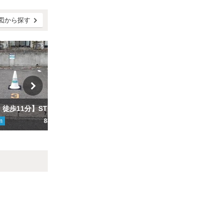
図から探す
【三山木駅 徒歩11分】STUDIO-M柚ノ木駐車場
【時間貸し併設】同志社大学南駐車場
m
880円
ここから
805
m
410円
こ
Next