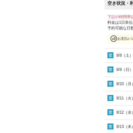
空き状況・
下記の時間帯
料金は1日単
予約可能な日
お支払い
8/8（土
8/9（日
8/10（月
8/11（火
8/12（水
8/13（木