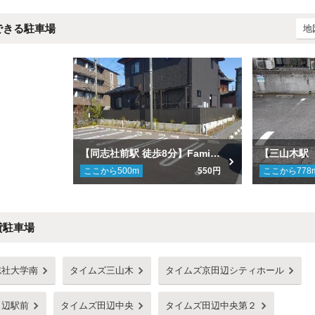
できる駐車場
地
【同志社前駅 徒歩8分】Famill Nakamura駐車場
ここから
500
m
550円
ここから
778
貸駐車場
志社大学南
タイムズ三山木
タイムズ京田辺シティホール
田辺駅前
タイムズ田辺中央
タイムズ田辺中央第２