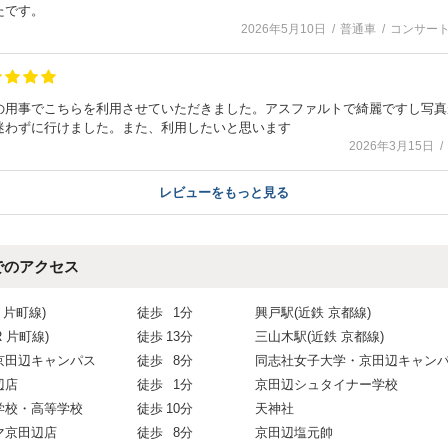
たです。
2026年5月10日
普通車
コンサー
の用事でこちらを利用させていただきました。アスファルトで綺麗ですし写真
迷わずに行けました。また、利用したいと思います
2026年3月15日
レビューをもっと見る
でのアクセス
 片町線)
徒歩
1分
興戸駅(近鉄 京都線)
R 片町線)
徒歩
13分
三山木駅(近鉄 京都線)
京田辺キャンパス
徒歩
8分
同志社女子大学・京田辺キャン
辺店
徒歩
1分
京田辺シュタイナー学校
学校・高等学校
徒歩
10分
天神社
マ京田辺店
徒歩
8分
京田辺塩元帥