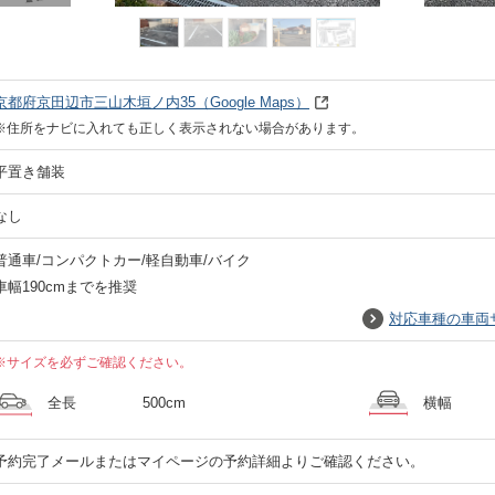
京都府京田辺市三山木垣ノ内35
（Google Maps）
※住所をナビに入れても正しく表示されない場合があります。
平置き舗装
なし
普通車/コンパクトカー/軽自動車/バイク
車幅190cmまでを推奨
対応車種の車両
※サイズを必ずご確認ください。
全長
500cm
横幅
予約完了メールまたはマイページの予約詳細よりご確認ください。