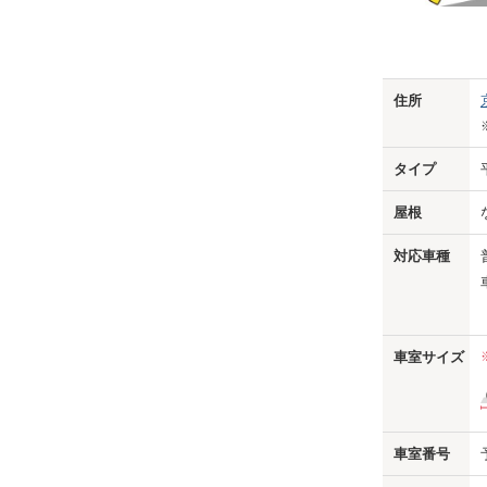
Previo
住所
タイプ
屋根
対応車種
車室サイズ
車室番号