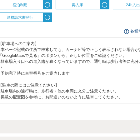
宿泊利用
再入庫
24h入
適格請求書発行
各種
【駐車場へのご案内】
●本ページ記載の住所で検索しても、カーナビ等で正しく表示されない場合が
「GoogleMapsで見る」のボタンから、正しい位置をご確認ください。
●駐車場入り口への進入路が狭くなっていますので、通行時は歩行者等に充分
い
●予約完了時に車室番号をご案内します
【駐車の際にはご注意ください】
●駐車場内の通行時は、歩行者・他の車両に充分ご注意ください。
●掲載の配置図を参考に、お間違いのないように駐車してください。