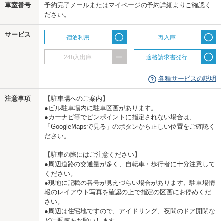
車室番号
予約完了メールまたはマイページの予約詳細よりご確認く
us
ださい。
サービス
宿泊利用
再入庫
24h入出庫
適格請求書発行
各種サービスの説明
注意事項
【駐車場へのご案内】
●ビル駐車場内に駐車区画があります。
●カーナビ等でピンポイントに指定されない場合は、
「GoogleMapsで見る」のボタンから正しい位置をご確認く
ださい。
【駐車の際にはご注意ください】
●周辺道路の交通量が多く、自転車・歩行者に十分注意して
ください。
●現地に記載の番号が見えづらい場合があります。駐車場情
報のレイアウト写真を確認の上で指定の区画にお停めくだ
さい。
●周辺は住宅地ですので、アイドリング、夜間のドア開閉な
どに配慮をお願いします。