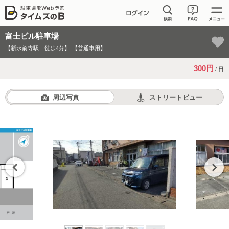
富士ビル駐車場
【新水前寺駅 徒歩4分】
【普通車用】
300円
/ 日
周辺写真
ストリートビュー