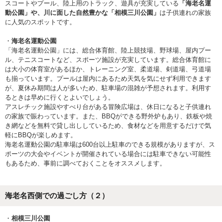
スコートやプール、陸上用のトラック、遊具が充実している
「海老名運
動公園」や、川に面した自然豊かな「相模三川公園」
は子供連れの家族
に人気のスポットです。
・
海老名運動公園
「海老名運動公園」には、総合体育館、陸上競技場、野球場、屋内プー
ル、テニスコートなど、スポーツ施設が充実しています。総合体育館に
は大小の体育室があるほか、トレーニング室、柔道場、剣道場、弓道場
も揃っています。プールは屋内にあるため天気を気にせず利用できます
が、夏休み期間は人が多いため、駐車場の混雑が予想されます。利用す
るときは早めに行くとよいでしょう。
アスレチック施設やすべり台がある冒険広場は、休日になると子供連れ
の家族で賑わっています。また、BBQができる野外炉もあり、鉄板や焼
き網などを無料で貸し出ししているため、食材などを用意するだけで気
軽にBBQが楽しめます。
海老名運動公園の駐車場は600台以上駐車のできる規模がありますが、ス
ポーツの大会やイベントが開催されている場合には駐車できない可能性
もあるため、事前に調べておくことをオススメします。
海老名西側での過ごし方（２）
・
相模三川公園