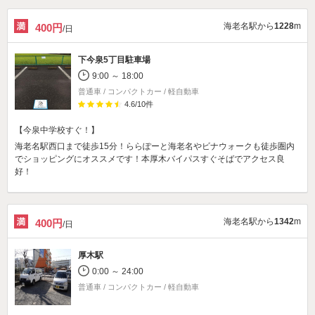
海老名駅から
1228
m
400円
/日
下今泉5丁目駐車場
9:00 ～ 18:00
普通車 / コンパクトカー / 軽自動車
4.6
/
10
件
【今泉中学校すぐ！】
海老名駅西口まで徒歩15分！ららぽーと海老名やビナウォークも徒歩圏内
でショッピングにオススメです！本厚木バイパスすぐそばでアクセス良
好！
海老名駅から
1342
m
400円
/日
厚木駅
0:00 ～ 24:00
普通車 / コンパクトカー / 軽自動車