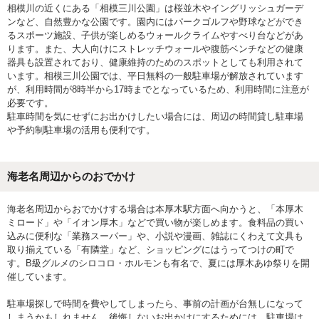
相模川の近くにある「相模三川公園」は桜並木やイングリッシュガーデ
ンなど、自然豊かな公園です。園内にはパークゴルフや野球などができ
るスポーツ施設、子供が楽しめるウォールクライムやすべり台などがあ
ります。また、大人向けにストレッチウォールや腹筋ベンチなどの健康
器具も設置されており、健康維持のためのスポットとしても利用されて
います。相模三川公園では、平日無料の一般駐車場が解放されています
が、利用時間が8時半から17時までとなっているため、利用時間に注意が
必要です。
駐車時間を気にせずにお出かけしたい場合には、周辺の時間貸し駐車場
や予約制駐車場の活用も便利です。
海老名周辺からのおでかけ
海老名周辺からおでかけする場合は本厚木駅方面へ向かうと、「本厚木
ミロード」や「イオン厚木」などで買い物が楽しめます。食料品の買い
込みに便利な「業務スーパー」や、小説や漫画、雑誌にくわえて文具も
取り揃えている「有隣堂」など、ショッピングにはうってつけの町で
す。B級グルメのシロコロ・ホルモンも有名で、夏には厚木あゆ祭りを開
催しています。
駐車場探しで時間を費やしてしまったら、事前の計画が台無しになって
しまうかもしれません。後悔しないお出かけにするためには、駐車場は