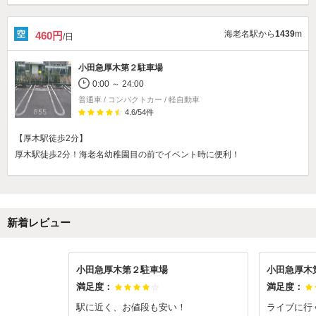
海老名駅から
1439
m
460円
/日
小田急厚木第２駐車場
0:00 ～ 24:00
普通車 / コンパクトカー / 軽自動車
4.6
/
54
件
【厚木駅徒歩2分】
厚木駅徒歩2分！海老名幼稚園目の前でイベント時に便利！
新着レビュー
小田急厚木第２駐車場
小田急厚木
満足度：
満足度：
駅に近く、お値段も安い！
ライブに行