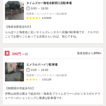
タイムズカー海老名駅西口店駐車場
9:00 ～ 18:00
普通車 / コンパクトカー / 軽自動車
4.6
/
36
件
【海老名駅徒歩5分】
ららぽーと海老名に近いタイムズレンタカー店舗の駐車場です。クルマの
ことでお困りごとあっても店員さんいれば、安心ですね。
海老名駅から
970
m
300円～
/日
エメラルドハイツ駐車場
0:00 ～ 24:00
普通車 / コンパクトカー / 軽自動車
3.5
/
11
件
【相模国分寺徒歩3分】
伊勢山自然公園まで徒歩3分！海老名プライムタワーへのビジネスやビナウ
ォークへのショッピングに最適な駐車場です。