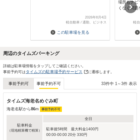
場所もナビ
くなく問題
次回も機会
2026年8月4日
きたいと思
軽自動車
/
通勤、ビジネス
軽自
この駐車場を見る
周辺のタイムズパーキング
Next
詳細は駐車場情報をタップしてご確認ください。
タイムズの駐車場予約サービス
事前予約可は
に遷移します。
33
件中
1
～
3
件 表示
事前予約可
事前予約不可
タイムズ海老名めぐみ町
海老名駅から
86
m
事前予約不可
全日
駐車料金
駐車後5時間 最大料金1400円
（現地精算機で精算）
00:00-00:00 20分 330円