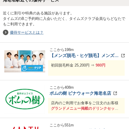
近くに割引や特典のある施設があります。
タイムズのBご予約時に入会いただく、タイムズクラブ会員ならどなたで
もご利用できます。
優待サービスとは？
ここから
198
m
【メンズ脱毛・ヒゲ脱毛】メンズクリア ららぽーと海老名店
初回脱毛料金 25,200円 ⇒
980円
ここから
408
m
ポムの樹 ビナウォーク海老名店
店内のご利用でお食事をご注文のお客様
グランドメニュー掲載のドリンクセット
サービス
※ドリンクバー店舗はドリンクバーサー
ビスとなります。(アイスクリームの利用
ここから
551
m