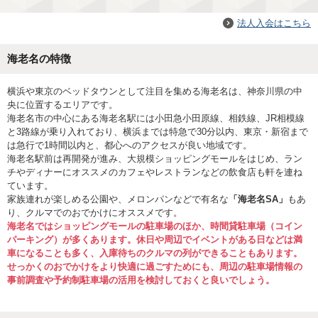
法人入会はこちら
海老名の特徴
横浜や東京のベッドタウンとして注目を集める海老名は、神奈川県の中
央に位置するエリアです。
海老名市の中心にある海老名駅には小田急小田原線、相鉄線、JR相模線
と3路線が乗り入れており、横浜までは特急で30分以内、東京・新宿まで
は急行で1時間以内と、都心へのアクセスが良い地域です。
海老名駅前は再開発が進み、大規模ショッピングモールをはじめ、ラン
チやディナーにオススメのカフェやレストランなどの飲食店も軒を連ね
ています。
家族連れが楽しめる公園や、メロンパンなどで有名な
「海老名SA」
もあ
り、クルマでのおでかけにオススメです。
海老名ではショッピングモールの駐車場のほか、時間貸駐車場（コイン
パーキング）が多くあります。休日や周辺でイベントがある日などは満
車になることも多く、入庫待ちのクルマの列ができることもあります。
せっかくのおでかけをより快適に過ごすためにも、周辺の駐車場情報の
事前調査や予約制駐車場の活用を検討しておくと良いでしょう。