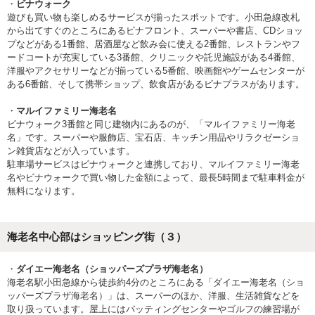
・
ビナウォーク
遊びも買い物も楽しめるサービスが揃ったスポットです。小田急線改札
から出てすぐのところにあるビナフロント、スーパーや書店、CDショッ
プなどがある1番館、居酒屋など飲み会に使える2番館、レストランやフ
ードコートが充実している3番館、クリニックや託児施設がある4番館、
洋服やアクセサリーなどが揃っている5番館、映画館やゲームセンターが
ある6番館、そして携帯ショップ、飲食店があるビナプラスがあります。
・
マルイファミリー海老名
ビナウォーク3番館と同じ建物内にあるのが、「マルイファミリー海老
名」です。スーパーや服飾店、宝石店、キッチン用品やリラクゼーショ
ン雑貨店などが入っています。
駐車場サービスはビナウォークと連携しており、マルイファミリー海老
名やビナウォークで買い物した金額によって、最長5時間まで駐車料金が
無料になります。
海老名中心部はショッピング街（３）
・
ダイエー海老名（ショッパーズプラザ海老名）
海老名駅小田急線から徒歩約4分のところにある「ダイエー海老名（ショ
ッパーズプラザ海老名）」は、スーパーのほか、洋服、生活雑貨などを
取り扱っています。屋上にはバッティングセンターやゴルフの練習場が