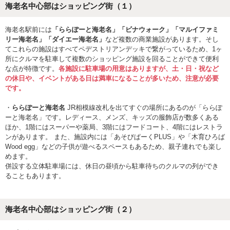
海老名中心部はショッピング街（１）
海老名駅前には
「ららぽーと海老名」「ビナウォーク」「マルイファミ
リー海老名」「ダイエー海老名」
など複数の商業施設があります。そし
てこれらの施設はすべてペデストリアンデッキで繋がっているため、1ヶ
所にクルマを駐車して複数のショッピング施設を回ることができて便利
な点が特徴です。
各施設に駐車場の用意はありますが、土・日・祝など
の休日や、イベントがある日は満車になることが多いため、注意が必要
です。
・
ららぽーと海老名
JR相模線改札を出てすぐの場所にあるのが「ららぽ
ーと海老名」です。レディース、メンズ、キッズの服飾店が数多くある
ほか、1階にはスーパーや薬局、3階にはフードコート、4階にはレストラ
ンがあります。 また、施設内には「あそびぱーくPLUS」や「木育ひろば
Wood egg」などの子供が遊べるスペースもあるため、親子連れでも楽し
めます。
併設する立体駐車場には、休日の昼頃から駐車待ちのクルマの列ができ
ることもあります。
海老名中心部はショッピング街（２）