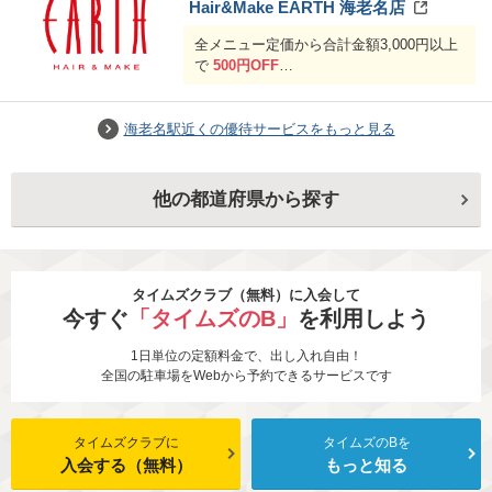
はできません。)
Hair&Make EARTH 海老名店
※テイクアウトメニューは優待の対象外
全メニュー定価から合計金額3,000円以上
となります
で
500円OFF
合計金額6,000円以上で
1,000円OFF
海老名駅近くの優待サービスをもっと見る
他の都道府県から探す
タイムズクラブ（無料）に入会して
今すぐ
「タイムズのB」
を利用しよう
1日単位の定額料金で、出し入れ自由！
全国の駐車場をWebから予約できるサービスです
タイムズクラブに
タイムズのBを
入会する（無料）
もっと知る