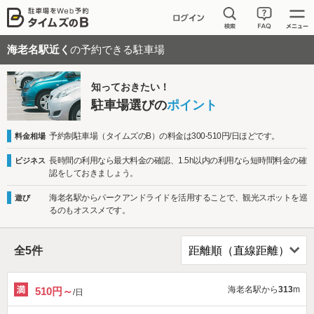
海老名駅近く
の予約できる駐車場
知っておきたい！
駐車場選びの
ポイント
予約制駐車場（タイムズのB）の料金は300-510円/日ほどです。
料金相場
長時間の利用なら最大料金の確認、1.5h以内の利用なら短時間料金の確
ビジネス
認をしておきましょう。
海老名駅からパークアンドライドを活用することで、観光スポットを巡
遊び
るのもオススメです。
全
5
件
海老名駅から
313
m
510円～
/日