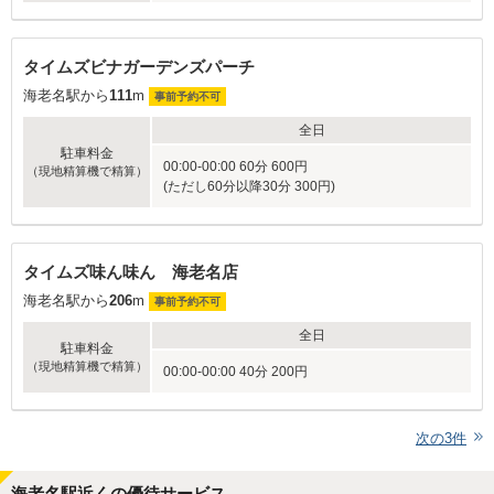
タイムズビナガーデンズパーチ
海老名駅から
111
m
事前予約不可
全日
駐車料金
00:00-00:00 60分 600円
（現地精算機で精算）
(ただし60分以降30分 300円)
タイムズ味ん味ん 海老名店
海老名駅から
206
m
事前予約不可
全日
駐車料金
（現地精算機で精算）
00:00-00:00 40分 200円
次の
3
件
海老名駅近くの優待サービス