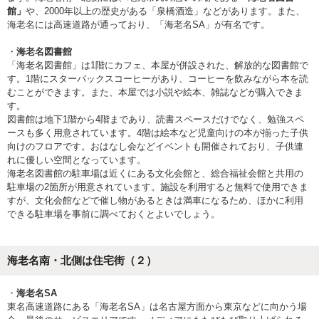
館」
や、2000年以上の歴史がある「泉橋酒造」などがあります。また、
海老名には高速道路が通っており、「海老名SA」が有名です。
・
海老名図書館
「海老名図書館」は1階にカフェ、本屋が併設された、解放的な図書館で
す。1階にスターバックスコーヒーがあり、コーヒーを飲みながら本を読
むことができます。また、本屋では小説や絵本、雑誌などが購入できま
す。
図書館は地下1階から4階まであり、読書スペースだけでなく、勉強スペ
ースも多く用意されています。4階は絵本など児童向けの本が揃った子供
向けのフロアです。おはなし会などイベントも開催されており、子供連
れに優しい空間となっています。
海老名図書館の駐車場は近くにある文化会館と、総合福祉会館と共用の
駐車場の2箇所が用意されています。施設を利用すると無料で使用できま
すが、文化会館などで催し物があるときは満車になるため、ほかに利用
できる駐車場を事前に調べておくとよいでしょう。
海老名南・北側は住宅街（２）
・
海老名SA
東名高速道路にある「海老名SA」は名古屋方面から東京などに向かう場