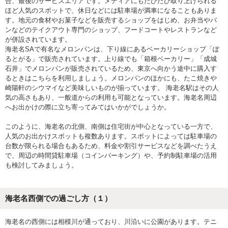
合、最後のサービスエリアです。メディアにもたびたび取り上げられる
ほど人気のスポットで、休日などには駐車場が満車になることもありま
す。地元の食材やお菓子などを販売するショップをはじめ、お弁当やパ
ンなどのテイクアウト専門のショップ、フードコートやレストランなど
が併設されています。
海老名SAで有名なメロンパンは、下り線にあるベーカリーショップ「ぽ
るとがる」で販売されています。上り線でも「箱根ベーカリー」「成城
石井」でメロンパンが販売されているため、東京へ向かう途中に購入す
るときはこちらを利用しましょう。メロンパンのほかにも、たこ焼きや
崎陽軒のシウマイなど美味しいものが揃っています。 海老名駅はその人
気の高さもあり、一般道からの利用も可能となっています。海老名周辺
へお出かけの際に立ち寄ってみてはいかがでしょうか。
このように、海老名の北側、南側は住宅街が中心となっている一方で、
人気のお出かけスポットも複数あります。スポットによっては駐車場の
台数が限られる場合もあるため、料金や割引サービスなどを調べたうえ
で、周辺の時間貸駐車場（コインパーキング）や、予約制駐車場の活用
も検討してみましょう。
海老名西側での過ごし方（１）
海老名の西側には相模川が通っており、川沿いに公園があります。テニ