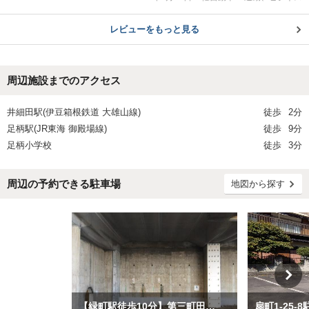
レビューをもっと見る
周辺施設までのアクセス
井細田駅(伊豆箱根鉄道 大雄山線)
徒歩
2分
足柄駅(JR東海 御殿場線)
徒歩
9分
足柄小学校
徒歩
3分
周辺の予約できる駐車場
地図から探す
【緑町駅徒歩10分】第三町田高架下駐車場【緑町駅徒歩10分】第三町田高架下
扇町1-25-