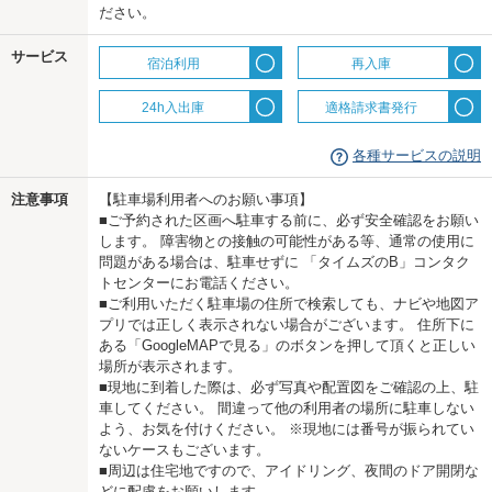
ださい。
us
サービス
宿泊利用
再入庫
24h入出庫
適格請求書発行
各種サービスの説明
注意事項
【駐車場利用者へのお願い事項】
■ご予約された区画へ駐車する前に、必ず安全確認をお願い
します。 障害物との接触の可能性がある等、通常の使用に
問題がある場合は、駐車せずに 「タイムズのB」コンタク
トセンターにお電話ください。
■ご利用いただく駐車場の住所で検索しても、ナビや地図ア
プリでは正しく表示されない場合がございます。 住所下に
ある「GoogleMAPで見る」のボタンを押して頂くと正しい
場所が表示されます。
■現地に到着した際は、必ず写真や配置図をご確認の上、駐
車してください。 間違って他の利用者の場所に駐車しない
よう、お気を付けください。 ※現地には番号が振られてい
ないケースもございます。
■周辺は住宅地ですので、アイドリング、夜間のドア開閉な
どに配慮をお願いします。