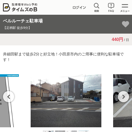
ベルルーチェ駐車場
【足柄駅 徒歩9分】
440円
/ 日
井細田駅まで徒歩2分と好立地！小田原市内のご用事に便利な駐車場で
す！