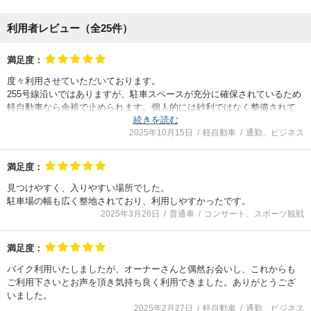
利用者レビュー（全
25
件）
満足度：
度々利用させていただいております。
255号線沿いではありますが、駐車スペースが充分に確保されているため
軽自動車なら余裕で止められます。個人的には砂利ではなく整備されて
続きを読む
いるのでとても嬉しいです。
2025年10月15日
軽自動車
通勤、ビジネス
オーナー様もタイミングによって会う場合がありますが挨拶を返してく
れるので、安心して利用できます。
満足度：
見つけやすく、入りやすい場所でした。
駐車場の幅も広く整地されており、利用しやすかったです。
2025年3月26日
普通車
コンサート、スポーツ観戦
満足度：
バイク利用いたしましたが、オーナーさんと偶然お会いし、これからも
ご利用下さいとお声を頂き気持ち良く利用できました。ありがとうござ
いました。
2025年2月27日
軽自動車
通勤、ビジネス