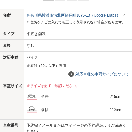
Previo
Next
住所
神奈川県横浜市港北区篠原町1075-13
（Google Maps）
※住所をナビに入れても正しく表示されない場合があります。
タイプ
平置き舗装
屋根
なし
対応車種
バイク
※原付（50cc以下）専用
対応車種の車両サイズについて
車室サイズ
※サイズを必ずご確認ください。
全長
215cm
横幅
110cm
車室番号
予約完了メールまたはマイページの予約詳細よりご確認く
us
ださい。