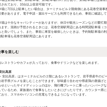
意されており、10台以上収容可能です。
車場に7日以上駐車したい場合は、ターミナルビル２階南側にある花巻空港事
必要があります。電子申請・届出サービスも利用できるため、事前に確認して
車場は十分なキャパシティーがありますが、休日や観光シーズンなどの繁忙期
れます。混雑が予想されるときには、花巻空港駅周辺にある時間貸駐車場（コ
ると良いでしょう。また、事前に車室を確保したいときは、予約制駐車場の利
制駐車場も花巻空港駅周辺にあります。
食事を楽しむ
はレストランやカフェが入っており、食事やドリンクなどを楽しめます。
安比高原
ン 安比高原」はターミナルビルの２階にあるレストランで、岩手県産牛のビ
の岩手県グルメを楽しむことができます。珍味盛り合わせや県産鶏の唐揚げと
わせといったサイドディッシュのほか、飛行機プレートに乗ったハンバーグな
しているため、家族連れで食事をしたいときにぴったりです。カウンター席に
ており、スマホやパソコンの充電もできるようになっています。