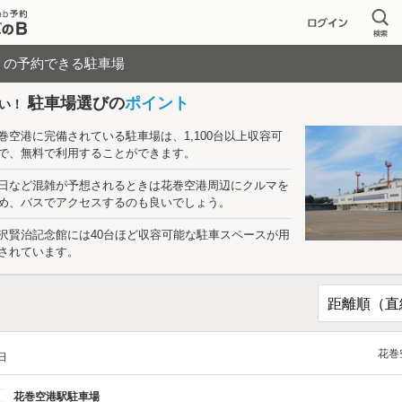
く
の予約できる駐車場
駐車場選びの
ポイント
い！
巻空港に完備されている駐車場は、1,100台以上収容可
で、無料で利用することができます。
日など混雑が予想されるときは花巻空港周辺にクルマを
め、バスでアクセスするのも良いでしょう。
沢賢治記念館には40台ほど収容可能な駐車スペースが用
されています。
花巻
/日
花巻空港駅駐車場