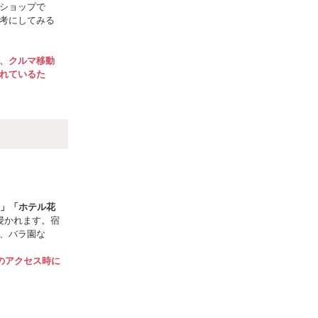
ショップで
考にしてみる
、クルマ移動
れているた
」「ホテル花
浸かれます。宿
、バラ園な
のアクセス時に