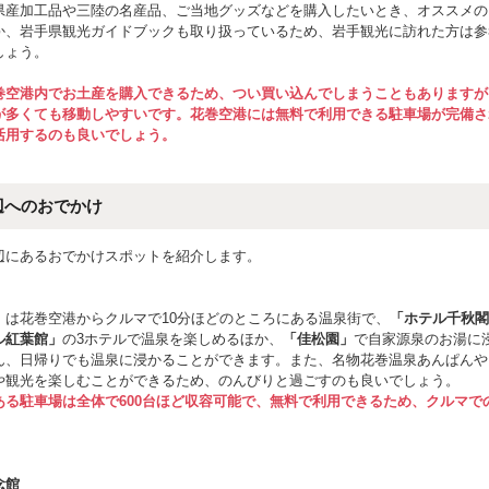
県産加工品や三陸の名産品、ご当地グッズなどを購入したいとき、オススメの
か、岩手県観光ガイドブックも取り扱っているため、岩手観光に訪れた方は参
しょう。
巻空港内でお土産を購入できるため、つい買い込んでしまうこともありますが
が多くても移動しやすいです。花巻空港には無料で利用できる駐車場が完備さ
活用するのも良いでしょう。
辺へのおでかけ
辺にあるおでかけスポットを紹介します。
」は花巻空港からクルマで10分ほどのところにある温泉街で、
「ホテル千秋閣
ル紅葉館」
の3ホテルで温泉を楽しめるほか、
「佳松園」
で自家源泉のお湯に
ん、日帰りでも温泉に浸かることができます。また、名物花巻温泉あんぱんや
や観光を楽しむことができるため、のんびりと過ごすのも良いでしょう。
ある駐車場は全体で600台ほど収容可能で、無料で利用できるため、クルマで
念館