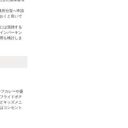
務所分室へ申請
おくと良いで
には混雑する
インパーキン
用も検討しま
ーフカレーや盛
フライドポテ
どキッズメニ
はコンセント