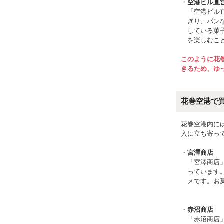
空港ビル直営店 
「空港ビル直
ぎり、パン
している菓
を楽しむこ
このように花
きるため、ゆ
花巻空港で
花巻空港内に
入に立ち寄っ
宮澤商店
「宮澤商店
っています
メです。お
赤沼商店
「赤沼商店