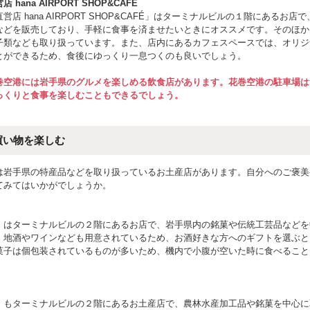
hana AIRPORT SHOP&CAFÉ
営店 hana AIRPORT SHOP&CAFÉ」はターミナルビルの１階にあるお店
などを販売しており、手軽に食事を済ませたいときにオススメです。そのほか
子類なども取り扱っています。また、店内にあるカフェスペースでは、オリジ
とができるため、食後にゆっくり一息つくのも良いでしょう。
巻空港には岩手県のグルメを楽しめる飲食店があります。花巻空港の駐車場は
っくりと食事を楽しむこともできるでしょう。
買い物を楽しむ
は岩手県の特産品などを取り扱っているお土産店があります。自分へのご褒美
てみてはいかがでしょうか。
」はターミナルビルの２階にあるお店で、岩手県内の銘菓や伝統工芸品などを
。地酒やワインなども用意されているため、お酒好きな方へのギフトを選ぶと
菓子は個包装されているものが多いため、機内で小腹が空いた時に食べること
」もターミナルビルの２階にあるお土産店で、農林水産加工品や銘菓を中心に