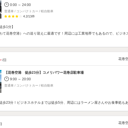
0:00 ～ 24:00
普通車 / コンパクトカー / 軽自動車
4.2
/
13
件
徒歩1分】
わて花巻空港）への送り迎えに最適です！周辺には工業地帯でもあるので、ビジネ
花巻
～
/日
【花巻空港 徒歩23分】
コメリパワー花巻店駐車場
9:00 ～ 20:00
普通車 / コンパクトカー / 軽自動車
徒歩23分！ビジネスホテルまでは徒歩5分、周辺にはラーメン屋さんやお食事処も
花巻
/日