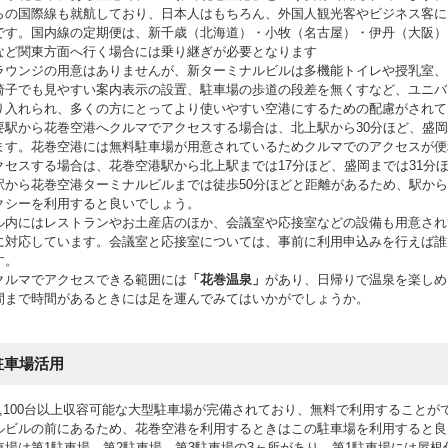
らの国際線も就航しており、日本人はもちろん、外国人観光客やビジネス客に
です。国内線の定期便は、新千歳（北海道）・小牧（名古屋）・伊丹（大阪）
など関東方面へ行く場合には乗り継ぎが必要となります
ラウンジの用意はありませんが、新ターミナルビルは多機能トイレや授乳室、
椅子でも見やすい案内表示の設置、駐車場の歩道の段差を無くすなど、ユニバ
り入れられ、多くの方にとってより使いやすい空港にするための配慮がされて
要駅から花巻空港へクルマでアクセスする場合は、北上駅から30分ほど、盛岡
ます。花巻空港には無料駐車場が用意されているためクルマでのアクセスが便
クセスする場合は、花巻空港駅から北上駅までは17分ほど、盛岡までは31分
駅から花巻空港ターミナルビルまでは徒歩50分ほどと距離があるため、駅か
クシーを利用すると良いでしょう。
ル内にはレストランやお土産店のほか、会議室や応接室などの設備も用意され
に対応しています。会議室と応接室については、事前に利用申込みを行えば誰
す。
クルマでアクセスできる範囲には
「花巻温泉」
があり、日帰りで温泉を楽しめ
間まで時間があるときには足を運んでみてはいかがでしょうか。
駐車場活用
1,100台以上収容可能な大型駐車場が完備されており、無料で利用することが
ルビルの前にあるため、花巻空港を利用するときはこの駐車場を利用すると良
車場は第1駐車場、第2駐車場、第3駐車場の3ヶ所があり、第1駐車場には屋根