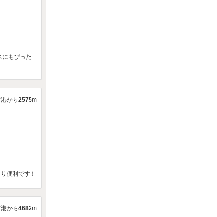
スにもぴった
空港から
2575
m
あり便利です！
空港から
4682
m