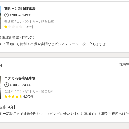
胡四王2-24-5駐車場
0:00 ～ 24:00
普通車 / コンパクトカー / 軽自動車
1.0
/
2
件
R 東北新幹線)徒歩3分】
くて通勤にも便利！出張や訪問などビジネスシーンに役に立ちますよ！
花巻
/日
コナカ花巻店駐車場
0:00 ～ 24:00
普通車 / コンパクトカー / 軽自動車
4.8
/
5
件
徒歩14分】
ドー花巻店まで徒歩6分！ショッピングに使いやすい駐車場です！花巻市役所へは徒