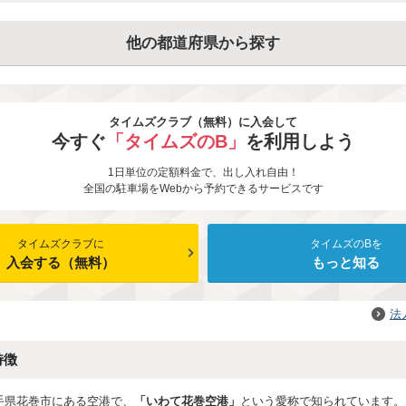
他の都道府県から探す
タイムズクラブ（無料）に入会して
今すぐ
「タイムズのB」
を利用しよう
1日単位の定額料金で、出し入れ自由！
全国の駐車場をWebから予約できるサービスです
タイムズクラブに
タイムズのBを
入会する（無料）
もっと知る
法
特徴
手県花巻市にある空港で、
「いわて花巻空港」
という愛称で知られています。