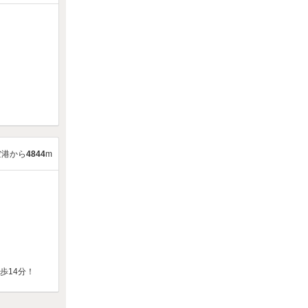
空港から
4844
m
歩14分！