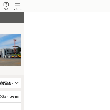
空港から
994
m