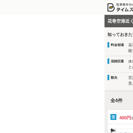
花巻空港近
知っておきた
花
料金相場
能
休
混雑回避
と
宮
観光
意
全
4
件
400円