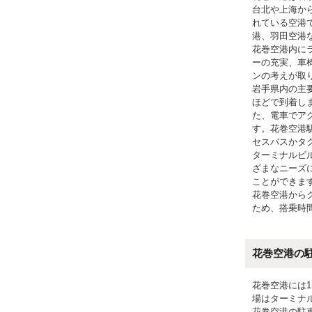
台北や上海か
れている空港
港、羽田空港
花巻空港内に
ーの充実、車
ンの考えが取
岩手県内の主
ほどで到着し
た、電車でア
す。花巻空港
セスバスかタ
ターミナルビ
ざまなニーズ
ことができま
花巻空港から
ため、搭乗時
花巻空港の
花巻空港には
場はターミナ
花巻空港の駐