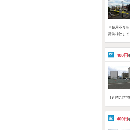
※使用不可※
諏訪神社まで
400円
【近隣ご訪問
400円