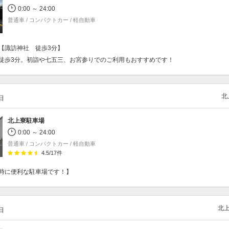
0:00 ～ 24:00
普通車 / コンパクトカー / 軽自動車
【諏訪神社 徒歩3分】
徒歩3分。初詣や七五三、お宮参りでのご利用もおすすめです！
北
/日
北上寮駐車場
0:00 ～ 24:00
普通車 / コンパクトカー / 軽自動車
4.5
/
17
件
時に便利な駐車場です！】
北
/日