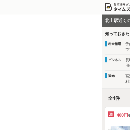
北上駅近く
知っておきた
予
料金相場
で
長
ビジネス
用
宮
観光
利
全
4
件
400円