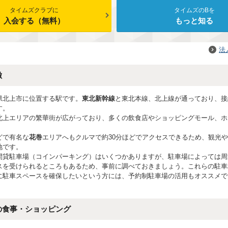
タイムズクラブに
タイムズのBを
入会する（無料）
もっと知る
法
徴
県北上市に位置する駅です。
東北新幹線
と東北本線、北上線が通っており、接
す。
北上エリアの繁華街が広がっており、多くの飲食店やショッピングモール、ホ
。
どで有名な
花巻
エリアへもクルマで約30分ほどでアクセスできるため、観光
地です。
間貸駐車場（コインパーキング）はいくつかありますが、駐車場によっては周
スを受けられるところもあるため、事前に調べておきましょう。これらの駐車
に駐車スペースを確保したいという方には、予約制駐車場の活用もオススメで
の食事・ショッピング