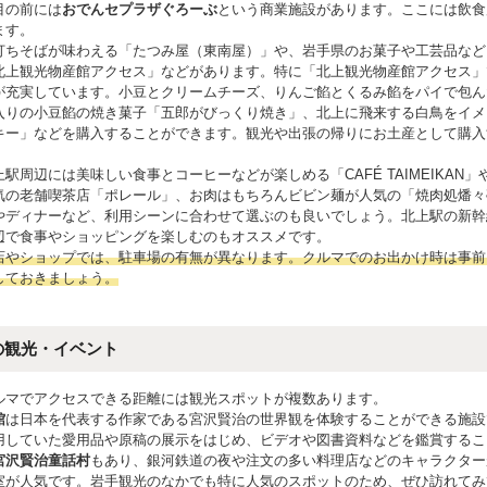
目の前には
おでんセプラザぐろーぶ
という商業施設があります。ここには飲食
ます。
打ちそばが味わえる「たつみ屋（東南屋）」や、岩手県のお菓子や工芸品など
北上観光物産館アクセス」などがあります。特に「北上観光物産館アクセス」
が充実しています。小豆とクリームチーズ、りんご餡とくるみ餡をパイで包ん
入りの小豆餡の焼き菓子「五郎がびっくり焼き」、北上に飛来する白鳥をイメ
キー」などを購入することができます。観光や出張の帰りにお土産として購入
。
駅周辺には美味しい食事とコーヒーなどが楽しめる「CAFÉ TAIMEIKAN
気の老舗喫茶店「ポレール」、お肉はもちろんビビン麺が人気の「焼肉処燔々
やディナーなど、利用シーンに合わせて選ぶのも良いでしょう。北上駅の新幹
辺で食事やショッピングを楽しむのもオススメです。
店やショップでは、駐車場の有無が異なります。クルマでのお出かけ時は事前
しておきましょう。
の観光・イベント
ルマでアクセスできる距離には観光スポットが複数あります。
館
は日本を代表する作家である宮沢賢治の世界観を体験することができる施設
用していた愛用品や原稿の展示をはじめ、ビデオや図書資料などを鑑賞するこ
宮沢賢治童話村
もあり、銀河鉄道の夜や注文の多い料理店などのキャラクター
室が人気です。岩手観光のなかでも特に人気のスポットのため、ぜひ訪れてみ