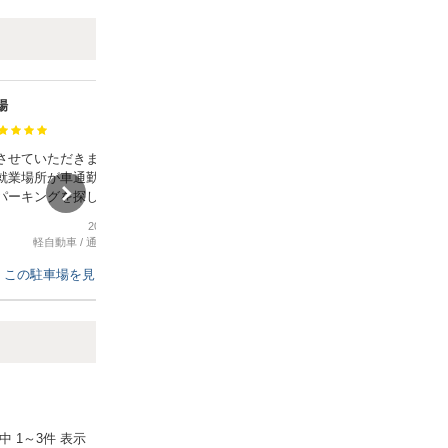
場
させていただきました。単
就業場所が車通勤NGだった
パーキングを探しておりま
ムズBの北上寮駐車場を発見
2026年2月20日
ネット予約もスムーズでし
軽自動車
/
通勤、ビジネス
1日置いても格安でお財布に
ろも嬉しかったです。また
この駐車場を見る
ましたら利用したいと思い
がとうございました。
Next
件中
1
～
3
件 表示