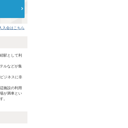
人入会はこちら
続駅として利
テルなどが集
やビジネスに非
辺施設の利用
場が満車とい
す。