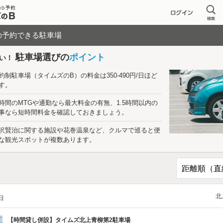
の予約できる駐車場
駐車場選びの
ポイント
い！
約制駐車場（タイムズのB）の料金は350-490円/日ほど
す。
時間のMTGや通勤なら最大料金の有無、1.5時間以内の
事なら短時間料金を確認しておきましょう。
沢賢治に関する施設や花巻温泉など、クルマで巡ると便
な観光スポットが複数あります。
北
/日
【時間貸し併設】
タイムズ北上青柳第2駐車場