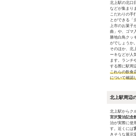
北上駅の北口
などが集まり
こだわりの手
とができる「
上市のお菓子
曲」や、ゴマ
勝地白鳥クッ
がでしょうか
そのほか、北上
ーキなどが人
ます。ランチ
する際に駅周
これらの飲食
について確認
北上駅周辺
北上駅からク
宮沢賢治記念
治が実際に使
す。近くには
きそうな展示