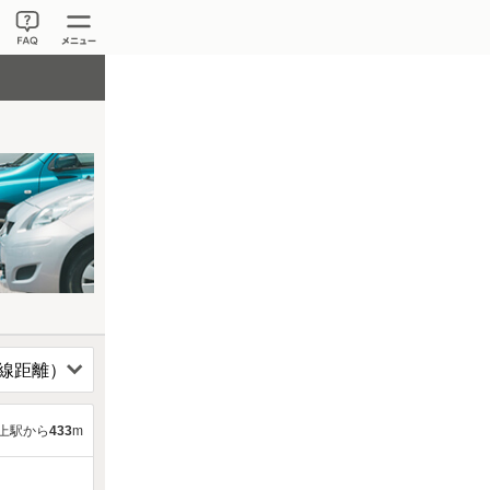
上駅から
433
m