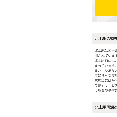
北上駅の特
北上駅
は岩手
用されていま
北上駅前には
まっています
また、空港な
常に便利な立
駅周辺には時
で割引サービ
う場合や事前
北上駅周辺