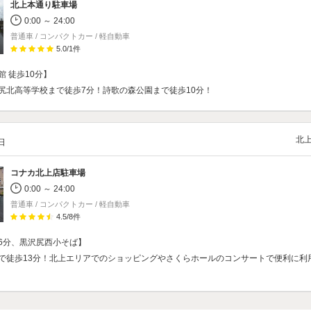
北上本通り駐車場
0:00 ～ 24:00
普通車 / コンパクトカー / 軽自動車
5.0
/
1
件
 徒歩10分】
尻北高等学校まで徒歩7分！詩歌の森公園まで徒歩10分！
北
/日
コナカ北上店駐車場
0:00 ～ 24:00
普通車 / コンパクトカー / 軽自動車
4.5
/
8
件
6分、黒沢尻西小そば】
で徒歩13分！北上エリアでのショッピングやさくらホールのコンサートで便利に利