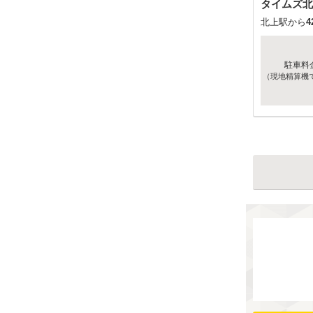
タイムズ北
北上駅から
4
駐車料
（現地精算機