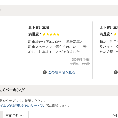
ー
北上寮駐車場
北上寮駐車
満足度：
満足度：
駐車場が住所地のほか、風景写真と、
初めて利用
駐車スペースまで添付されていて、安
発バイトで
心して駐車することができました
ため近場で
したらタイ
2026年5月9日
しました。
普通車
/
その他
た。しかも
優しいとこ
この駐車場を見る
ご縁があり
ます。あり
ムズパーキング
報をタップしてご確認ください。
イムズの駐車場予約サービス
に遷移します。
4
事前予約不可