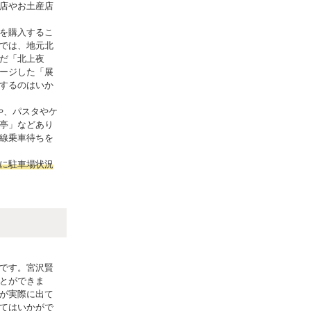
店やお土産店
を購入するこ
では、地元北
だ「北上夜
ージした「展
するのはいか
」や、パスタやケ
亭」などあり
線乗車待ちを
に駐車場状況
です。宮沢賢
とができま
が実際に出て
てはいかがで