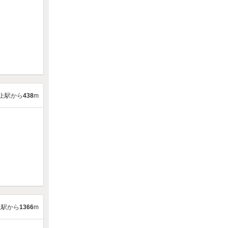
上駅から
438
m
上駅から
1366
m