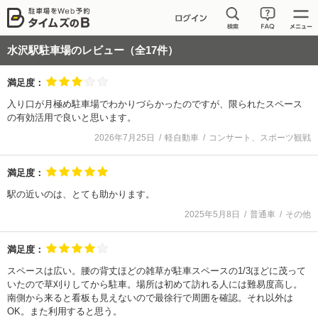
水沢駅駐車場
のレビュー（全
17
件）
満足度：
入り口が月極め駐車場でわかりづらかったのですが、限られたスペース
の有効活用で良いと思います。
2026年7月25日
軽自動車
コンサート、スポーツ観戦
満足度：
駅の近いのは、とても助かります。
2025年5月8日
普通車
その他
満足度：
スペースは広い。腰の背丈ほどの雑草が駐車スペースの1/3ほどに茂って
いたので草刈りしてから駐車。場所は初めて訪れる人には難易度高し。
南側から来ると看板も見えないので最徐行で周囲を確認。それ以外は
OK。また利用すると思う。