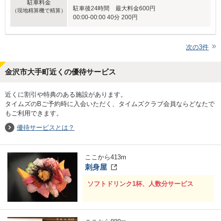
駐車料金
駐車後24時間 最大料金600円
（現地精算機で精算）
00:00-00:00 40分 200円
次の
3
件
金沢市大手町近くの優待サービス
近くに割引や特典のある施設があります。
タイムズのBご予約時に入会いただく、タイムズクラブ会員ならどなたで
もご利用できます。
優待サービスとは？
ここから
413
m
刺身屋
ソフトドリンク1杯、人数分サービス