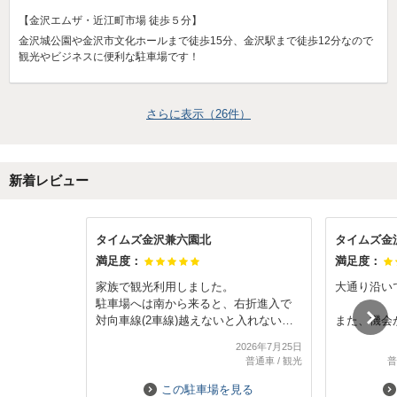
【金沢エムザ・近江町市場 徒歩５分】
金沢城公園や金沢市文化ホールまで徒歩15分、金沢駅まで徒歩12分なので
観光やビジネスに便利な駐車場です！
さらに表示（
26
件）
新着レビュー
タイムズ金沢兼六園北
タイムズ金
満足度：
満足度：
家族で観光利用しました。
大通り沿い
駐車場へは南から来ると、右折進入で
対向車線(2車線)越えないと入れないの
また、機会
で、北から来て入るのがおすすめで
きます
2026年7月25日
す。
普通車
/
観光
普
隣にコンビニもあり利用しやすいで
す。
この駐車場を見る