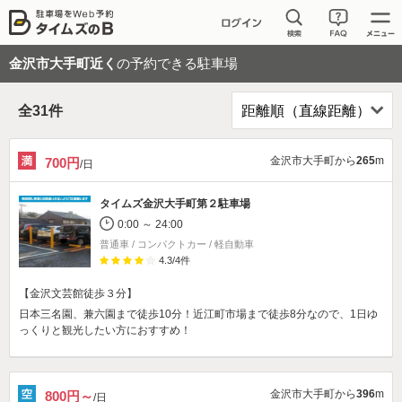
金沢市大手町近く
の予約できる駐車場
全
31
件
金沢市大手町から
265
m
700円
/日
タイムズ金沢大手町第２駐車場
0:00 ～ 24:00
普通車 / コンパクトカー / 軽自動車
4.3
/
4
件
【金沢文芸館徒歩３分】
日本三名園、兼六園まで徒歩10分！近江町市場まで徒歩8分なので、1日ゆ
っくりと観光したい方におすすめ！
金沢市大手町から
396
m
800円～
/日