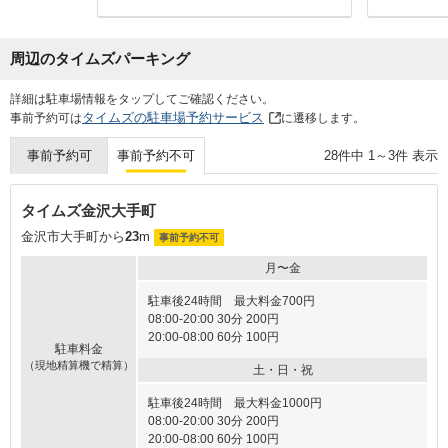
徒歩で金沢城周囲の観光名所を巡り1周
しました。
周辺のタイムズパーキング
Next
詳細は駐車場情報をタップしてご確認ください。
タイムズの駐車場予約サービス
事前予約可は
に遷移します。
28
件中
1
～
3
件 表示
事前予約可
事前予約不可
タイムズ金沢大手町
金沢市大手町から
23
m
事前予約不可
月〜金
駐車後24時間 最大料金700円
08:00-20:00 30分 200円
20:00-08:00 60分 100円
駐車料金
（現地精算機で精算）
土・日・祝
駐車後24時間 最大料金1000円
08:00-20:00 30分 200円
20:00-08:00 60分 100円