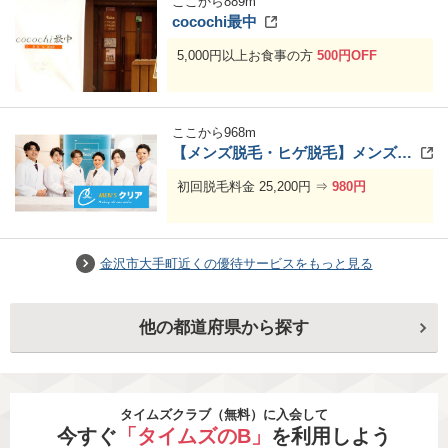
ここから
889
m
cocochi最中
5,000円以上お食事の方
500円OFF
ここから
968
m
【メンズ脱毛・ヒゲ脱毛】メンズクリア 金沢店
初回脱毛料金 25,200円 ⇒
980円
金沢市大手町近くの優待サービスをもっと見る
他の都道府県から探す
タイムズクラブ（無料）に入会して
今すぐ
「タイムズのB」
を利用しよう