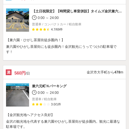
【土日祝限定】【時間貸し車室併設】
タイムズ金沢兼六園北
0:00 ～ 24:00
普通車 / コンパクトカー / 軽自動車
4.7
/
69
件
【兼六園・ひがし茶屋街徒歩圏内！】
兼六園やひがし茶屋街にも徒歩圏内！金沢観光にうってつけの駐車場で
す！
金沢市大手町から
478
m
560円
/日
兼六元町Ｎパーキング
0:00 ～ 24:00
普通車 / 軽自動車
3.0
/
1
件
【金沢観光地へアクセス良好】
金沢の観光地を代表する兼六園やひがし茶屋街が徒歩圏内。観光に最適な
駐車場です。