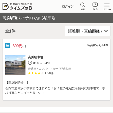
高浜駅近く
の予約できる駐車場
全
1
件
高浜駅から
61
m
300円
/日
高浜駐車場
0:00 ～ 24:00
普通車 / コンパクトカー / 軽自動車
4.5
/
8
件
【高浜駅隣接！】
石岡市立高浜小学校まで徒歩６分！お子様の送迎にも便利な駐車場で、学
校行事などにぴったりです！