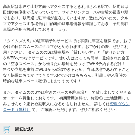
高浜駅は水戸や上野方面へアクセスするとき利用される駅で、駅周辺は
田畑や住宅街が広がっています。サイクリングコースや古墳の最寄り駅
でもあり、駅周辺に駐車場が点在していますが、数は少ないため、クル
マでアクセスする場合は目的地の駐車場情報を確認しておき、予約制駐
車場の利用も検討しておきましょう。
「タイムズのB」の駐車場予約サービスでは事前に車室を確保でき、おで
かけの日にスムーズにクルマがとめられます。おでかけの際、ぜひご利
用ください。 タイムズのBは駐車場を「貸したい方」と「借りたい方」
をWEBでつなぐサービスです。使い方はとっても簡単！登録された全国
の「空きスペース」から借りたい場所を見つけてWEB予約するだけ！
料金や立地を事前にWEBから確認できるため、当日現地であわてること
なく快適におでかけできます♪おでかけはもちろん、引越しや来客時の一
時的な駐車スペース確保にもおすすめです！
また、タイムズのBでは空きスペースを駐車場として貸し出してくださる
オーナーを募集しております。 初期費用無料で、お気軽に土地活用して
みませんか？思わぬ副収入になるかもしれません。 詳しくは
資料ダウン
ロード（無料）
で、 ご確認いただけます。ぜひご相談ください！
周辺の駅