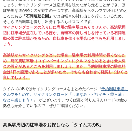
しょう。サイクリングコースは恋瀬川を眺めながら走ることができ、ほ
ぼ平坦な道が続くのが魅力の一つです。高浜駅からクルマで8分ほどのと
ころにある
「石岡運動公園」
では自転車の貸し出しを行っているため、
そちらで自転車を借り、出発するのもオススメです。
サイクリングコースの入り口に専用の駐車場はありませんが、高浜駅周
辺に駐車場が点在しているほか、自転車の貸し出しを行っている石岡運
動公園に駐車場があるため、自転車を借りる場合はそちらを利用しまし
ょう。
高浜駅からサイクリングを楽しむ場合、駐車場の利用時間が長くなるた
め、時間貸駐車場（コインパーキング）にクルマをとめるときは最大料
金の設定があるところを利用しましょう。また、予約制駐車場の駐車料
金は1日の設定であることが多いため、そちらも合わせて確認しておくと
良いでしょう。
タイムズのBではサイクリングコースをまとめたページ『
予約制駐車場に
クルマをとめて、サイクリングロード「しまなみ・ビワイチ・霞ヶ浦」
などを楽しもう！
』 がございます。つくば霞ヶ浦りんりんロードの他の
拠点も紹介しているので、ぜひご確認ください。
高浜駅周辺の駐車場をお探しなら「タイムズのB」