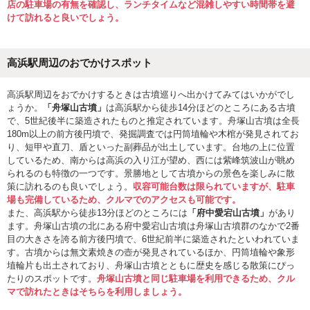
店の駐車場の有無を確認し、ランチタイムなど混雑しやすい時間帯を避
けて訪れると良いでしょう。
高浜駅周辺のおでかけスポット
高浜駅周辺をおでかけするときは古墳巡りへ出かけてみてはいかがでし
ょうか。
「舟塚山古墳」
は高浜駅から徒歩14分ほどのところにある古墳
で、5世紀後半に築造されたものと推定されています。舟塚山古墳は全長
180m以上の前方後円墳で、発掘調査では円筒埴輪や木棺が発見されてお
り、短甲や直刀、盾といった副葬品が出土しています。台地の上に位置
しているため、南からは高浜の入り江が望め、西には紫峰筑波山が眺め
られるのも特徴の一つです。景勝地として古墳からの景色を楽しみに散
策に訪れるのも良いでしょう。
収容可能台数は限られていますが、駐車
場も完備しているため、クルマでのアクセスも可能です。
また、高浜駅から徒歩13分ほどのところには
「府中愛宕山古墳」
があり
ます。舟塚山古墳の北にある府中愛宕山古墳は舟塚山古墳群のなかで2番
目の大きさを誇る前方後円墳で、6世紀前半に築造されたといわれていま
す。古墳からは無文素焼きの壺が発見されているほか、円筒埴輪や象形
埴輪片も出土されており、舟塚山古墳とともに歴史を感じる散策にぴっ
たりのスポットです。
舟塚山古墳と同じ駐車場を利用できるため、クル
マで訪れたときはそちらを利用しましょう。