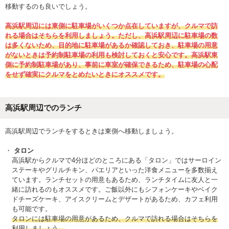
移動するのも良いでしょう。
高浜駅周辺には東側に駐車場がいくつか点在していますが、クルマで訪
れる場合はそちらを利用しましょう。ただし、高浜駅周辺に駐車場の数
は多くないため、目的地に駐車場があるか確認しておき、駐車場の用意
がないときは予約制駐車場の利用も検討しておくと安心です。高浜駅東
側に予約制駐車場があり、事前に車室が確保できるため、駐車場の心配
をせず確実にクルマをとめたいときにオススメです。
高浜駅周辺でのランチ
高浜駅周辺でランチをするときは東側へ移動しましょう。
タロン
高浜駅からクルマで4分ほどのところにある「タロン」ではサーロイン
ステーキやグリルチキン、パエリアといった洋食メニューを多数揃え
ています。ランチセットの用意もあるため、ランチタイムに友人と一
緒に訪れるのもオススメです。ご飯以外にもシフォンケーキやベイク
ドチーズケーキ、アイスクリームとデザートがあるため、カフェ利用
も可能です。
タロンには駐車場の用意があるため、クルマで訪れる場合はそちらを
利用しましょう。