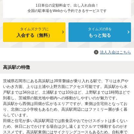
1日単位の定額料金で、出し入れ自由！
全国の駐車場をWebから予約できるサービスです
タイムズクラブに
タイムズのBを
入会する（無料）
もっと知る
法人入会はこちら
高浜駅の特徴
茨城県石岡市にある高浜駅はJR常磐線が乗り入れる駅で、下りは水戸や
いわき方面、上りは土浦や上野方面にアクセス可能です。高浜駅から水
戸駅までは34分ほど、土浦駅までは10分ほど、上野駅までは1時間ほどで
到着し、茨城県の観光地や都内への移動がしやすいのが魅力です。
高浜駅から西側は田畑が広がるエリアですが、東側は住宅街となってお
り、北側には小学校もあるため、高浜駅周辺にはファミリー層が多く暮
らしています。
田畑と住宅が多い高浜駅周辺では飲食店やおでかけスポットは多くない
ため、休日におでかけする場合は少し遠くまでクルマで移動するのがオ
ススメです。高浜駅東側にはサイクリングコースもあるため、自転車で