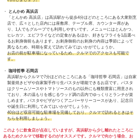
とんかめ 高浜店
「とんかめ 高浜店」は高浜駅から徒歩4分ほどのところにある大衆割烹
店で、広々とした店内には座敷席、テーブル席、カウンター席があ
り、1人でもグループでも利用しやすいです。メニューにはとんかつ、
ヒレカツ、エビフライなどの定食があるほか、好きなフライを1品選べ
るお刺身御前もあります。お刺身御前のお刺身の内容は季節によって
異なるため、時期を変えて訪れてみてはいかがでしょうか。
お店の前が駐車場になっているため、クルマでのアクセスも可能で
す。
珈琲哲學 石岡店
高浜駅からクルマで7分ほどのところにある「珈琲哲學 石岡店」は自家
製釜焼きピザや自家製手作り生パスタが堪能できるお店です。パスタ
はクリームソースやトマトソースのもの以外にも種類豊富に用意され
ており、木の温もりを感じるウッド調の店内でゆっくりとランチが楽
しめます。パスタやピザがつくアニバーサリーコースがあり、記念日
や誕生日に利用してみてはいかがでしょうか。
40台ほど収容可能な駐車場を完備しており、クルマで訪れるときはそ
ちらを利用しましょう。
このように飲食店が点在していますが、高浜駅から少し離れたところに
あるためクルマで移動するのがオススメです。クルマで向かう場合、お