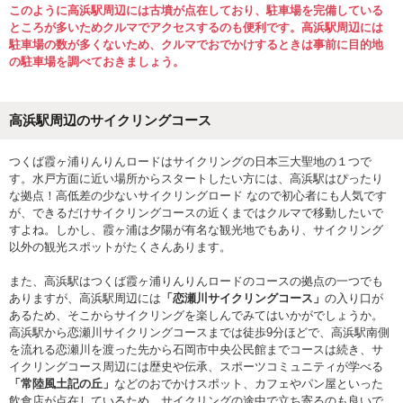
このように高浜駅周辺には古墳が点在しており、駐車場を完備している
ところが多いためクルマでアクセスするのも便利です。高浜駅周辺には
駐車場の数が多くないため、クルマでおでかけするときは事前に目的地
の駐車場を調べておきましょう。
高浜駅周辺のサイクリングコース
つくば霞ヶ浦りんりんロードはサイクリングの日本三大聖地の１つで
す。水戸方面に近い場所からスタートしたい方には、高浜駅はぴったり
な拠点！高低差の少ないサイクリングロード なので初心者にも人気です
が、できるだけサイクリングコースの近くまではクルマで移動したいで
すよね。しかし、霞ヶ浦は夕陽が有名な観光地でもあり、サイクリング
以外の観光スポットがたくさんあります。
また、高浜駅はつくば霞ヶ浦りんりんロードのコースの拠点の一つでも
ありますが、高浜駅周辺には
「恋瀬川サイクリングコース」
の入り口が
あるため、そこからサイクリングを楽しんでみてはいかがでしょうか。
高浜駅から恋瀬川サイクリングコースまでは徒歩9分ほどで、高浜駅南側
を流れる恋瀬川を渡った先から石岡市中央公民館までコースは続き、サ
イクリングコース周辺には歴史や伝承、スポーツコミュニティが学べる
「常陸風土記の丘」
などのおでかけスポット、カフェやパン屋といった
飲食店が点在しているため、サイクリングの途中で立ち寄るのも良いで