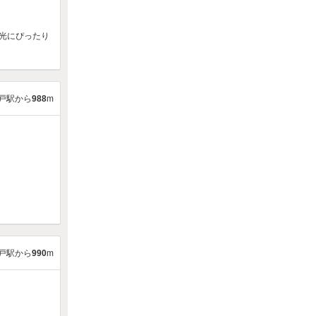
観光にぴったり
戸駅から
988
m
戸駅から
990
m