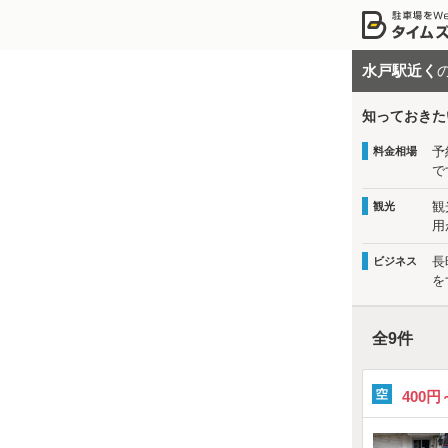
水戸駅近く
知っておきた
予
料金相場
で
観
観光
用
長
ビジネス
を
全
9
件
400円