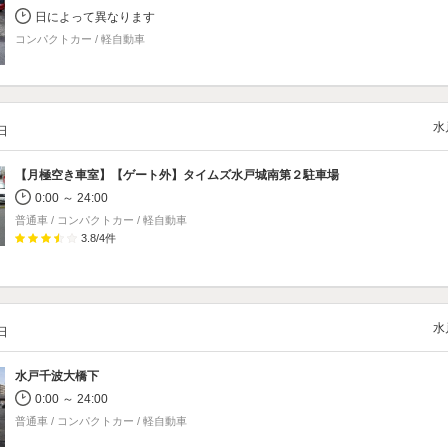
日によって異なります
コンパクトカー / 軽自動車
水
/日
【月極空き車室】【ゲート外】
タイムズ水戸城南第２駐車場
0:00 ～ 24:00
普通車 / コンパクトカー / 軽自動車
3.8
/
4
件
水
/日
水戸千波大橋下
0:00 ～ 24:00
普通車 / コンパクトカー / 軽自動車