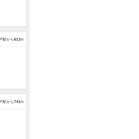
戸駅から
613
m
戸駅から
741
m