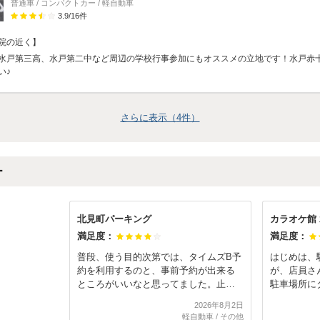
普通車 / コンパクトカー / 軽自動車
3.9
/
16
件
院の近く】
水戸第三高、水戸第二中など周辺の学校行事参加にもオススメの立地です！水戸赤
い♪
さらに表示（
4
件）
ー
北見町パーキング
カラオケ館
満足度：
満足度：
普段、使う目的次第では、タイムズB予
はじめは、
約を利用するのと、事前予約が出来る
が、店員さ
ところがいいなと思ってました。止め
駐車場所に
るところに寄っては、中だったり、通
わかりやす
2026年8月2日
り側だったりは、してしまいますが、
軽自動車
/
その他