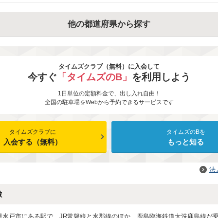
※予約登録情報の「お問い合わせ」項目にタイムズクラブ会員
タイムズクラブ会員番号(16桁)をご入力ください
他の都道府県から探す
期間：予告なく変更する場合がございます
タイムズクラブ（無料）に入会して
今すぐ
「タイムズのB」
を利用しよう
1日単位の定額料金で、出し入れ自由！
全国の駐車場をWebから予約できるサービスです
タイムズクラブに
タイムズのBを
入会する（無料）
もっと知る
法
徴
県水戸市にある駅で、JR常磐線と水郡線のほか、鹿島臨海鉄道大洗鹿島線が