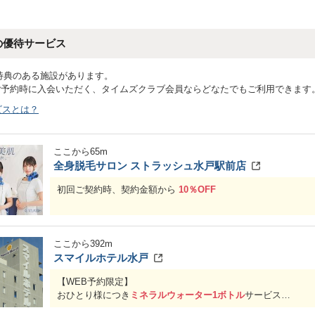
の優待サービス
特典のある施設があります。
ご予約時に入会いただく、タイムズクラブ会員ならどなたでもご利用できます
ビスとは？
ここから
65
m
全身脱毛サロン ストラッシュ水戸駅前店
初回ご契約時、契約金額から
10％OFF
優待予約用URL(無料カウンセリング):
お申し込みは
コチラ
(全身脱毛サロン ストラッシュサイトに移
優待予約用URL(脱毛980円トライアル):
ここから
392
m
お申し込みは
コチラ
(全身脱毛サロン ストラッシュサイトに移
スマイルホテル水戸
【WEB予約限定】
おひとり様につき
ミネラルウォーター1ボトル
サービス