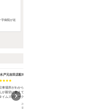
十字病院が近
 水戸元吉田店駐車場
ジェイアールバス関東(株)水戸支店駐車場
満足度：
駐車場所がわからなかった
サイトに掲載された住所をナビでルー
んが親切に教えてくれた。
ト設定しましたが、特に迷うこともな
タイムズのマークがあって
く大変分かりやすかったです。
かった。
また、バス会社の一角のため広々とし
2026年7月25日
2026年7月4日
て、運転にも支障がありませんでし
普通車
/
その他
軽自動車
/
その他