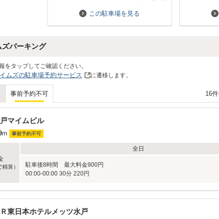
私が利用するイベントの時は、交通規
制のところからも離れてるところです
この駐車場を見る
し、混雑もしにくい場所になるので、
とても便利だと思ってます。また機会
があったら、利用したいです。
ムズパーキング
報をタップしてご確認ください。
イムズの駐車場予約サービス
に遷移します。
16
事前予約不可
戸マイムビル
9
m
事前予約不可
全日
金
駐車後8時間 最大料金900円
で精算）
00:00-00:00 30分 220円
Ｒ東日本ホテルメッツ水戸