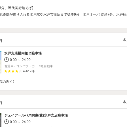
5分、近代美術館そば】
他路線が乗り入れる水戸駅や水戸市役所まで徒歩9分！水戸オーパ 徒歩7分。水戸
水
/日
水戸支店構内第２駐車場
0:00 ～ 24:00
普通車 / コンパクトカー / 軽自動車
4.4
/
17
件
院の近く】
水
/日
ジェイアールバス関東(株)水戸支店駐車場
0:00 ～ 24:00