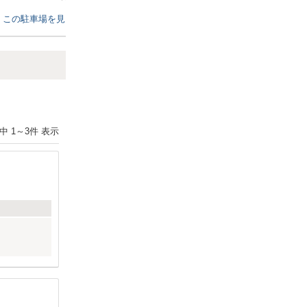
た。
目的地の水戸駅周辺までは、徒歩で15
この駐車場を見る
この駐車場を見る
分位で苦になりませんでした。
Next
件中
1
～
3
件 表示