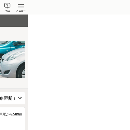
戸駅から
589
m