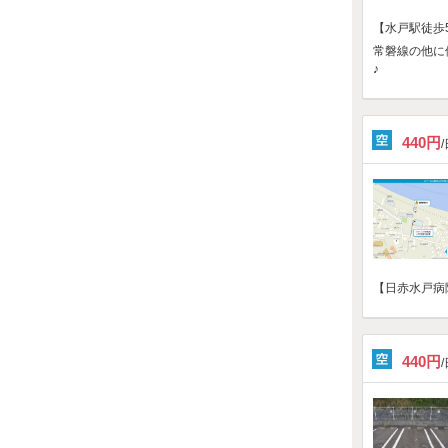
【水戸駅徒歩
常磐線の他に
♪
440円
【日赤水戸病
440円