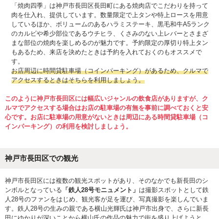
「焼肉四季」は神戸市長田区長田町にある焼肉店でこだわりを持って
肉を仕入れ、提供しています。数量限定で上タンや特上ロースを用意
しているほか、ボリュームのあるハラミステーキ、黒毛和牛A5ランク
のカルビや希少部位であるウチヒラ、くさみのない上レバーとさまざ
まな部位の焼肉を楽しめるのが魅力です。予約限定の厚切り特上タン
もあるため、来店を決めたときは予約を入れておくのもオススメで
す。
お店周辺に時間貸駐車場（コインパーキング）があるため、クルマで
アクセスするときはそちらを利用しましょう。
このように神戸市長田区には幅広いジャンルの飲食店がありますが、ク
ルマでアクセスする場合はお店の駐車場の有無を事前に調べておくと安
心です。お店に駐車場の用意がないときは周辺にある時間貸駐車場（コ
インパーキング）の利用を検討しましょう。
神戸市長田区での観光
神戸市長田区には複数の観光スポットがあり、そのなかでも新長田のシ
ンボルとなっている
「鉄人28号モニュメント」
は撮影スポットとして鉄
人28号のファンをはじめ、観光客が足を運び、写真撮影を楽しんでいま
す。鉄人28号の生みの親である横山光輝氏は神戸市出身で、さらに新長
田にゆかりが深いことから横山氏の作品の魅力で街を盛り上げようと、