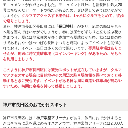
モニュメントが作成されました。モニュメント以外にも新長田に鉄人28
号にちなんだアーケードや街灯があるため、ぜひ探してみてはいかがで
しょうか。
クルマでアクセスする場合は、1ヶ所にクルマをとめて、徒歩
で巡りましょう。
また、神戸市長田区長田町には
「長田神社」
があり、厄除の際はそちら
へ足を運んではいかがでしょうか。春には屋台がずらりと立ち並ぶ花水
木まつり、夏には地元住民が多く参加する夏越ゆかた祭、秋には食の祭
りであるおやつはべつばら長田まつりと時期によってイベントも開催さ
れており、イベント当日は多くの方で賑わいます。
専用駐車場はありま
せんが、周辺に時間貸駐車場（コインパーキング）があるため、そちら
を利用しましょう。
このように神戸市長田区には観光スポットが点在していますが、クルマ
でアクセスする場合は目的地やその周辺の駐車場情報を調べておくと移
動するときに安心です。イベントがある日は周辺道路や駐車場が混みや
すいため、時間に余裕を持って移動しましょう。
神戸市長田区のおでかけスポット
神戸市長田区には
「神戸常盤アリーナ」
があり、休日におでかけすると
きはそちらに足を運ぶのもオススメです。神戸常盤アリーナには2,000人