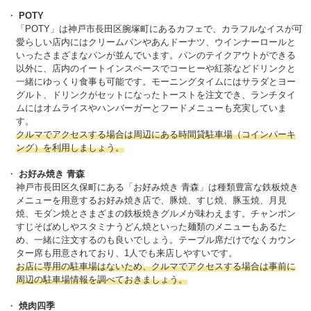
POTY
「POTY」は神戸市長田区腕塚町にあるカフェで、カラフルなイスが可
愛らしい店内にはクリームパンやあんドーナツ、ウインナーロールと
いったさまざまなパンが並んでいます。パンのテイクアウトができる
以外に、店内のイートインスペースでコーヒーや紅茶などドリンクと
一緒にゆっくり食事も可能です。モーニングタイムにはサラダとヨー
グルト、ドリンクがセットになったトーストを注文でき、ランチタイ
ムにはオムライスやハンバーガーとフードメニューも充実していま
す。
クルマでアクセスする場合は周辺にある時間貸駐車場（コインパーキ
ング）を利用しましょう。
お好み焼き 青森
神戸市長田区久保町にある「お好み焼き 青森」は種類豊富な鉄板焼き
メニューを用意するお好み焼き店で、豚焼、すじ焼、豚玉焼、月見
焼、モダン焼とさまざまの鉄板焼きグルメが味わえます。チャンポン
すじそばめしやスタミナうどん焼といった麺類のメニューもあるた
め、一緒に注文するのも良いでしょう。テーブル席だけでなくカウン
ター席も用意されており、1人でも来店しやすいです。
お店に専用の駐車場はないため、クルマでアクセスする場合は事前に
周辺の駐車場情報を調べておきましょう。
焼肉四季