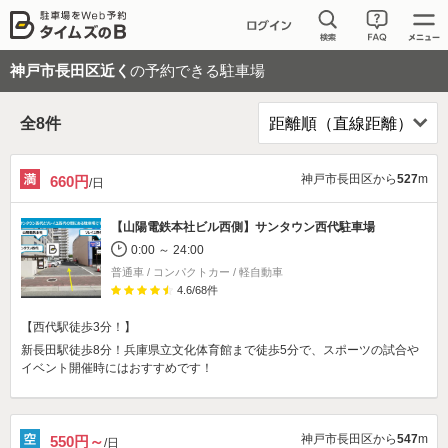
神戸市長田区近く
の予約できる駐車場
全
8
件
神戸市長田区から
527
m
660円
/日
【山陽電鉄本社ビル西側】
サンタウン西代駐車場
0:00 ～ 24:00
普通車 / コンパクトカー / 軽自動車
4.6
/
68
件
【西代駅徒歩3分！】
新長田駅徒歩8分！兵庫県立文化体育館まで徒歩5分で、スポーツの試合や
イベント開催時にはおすすめです！
神戸市長田区から
547
m
550円～
/日