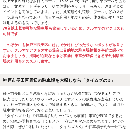
以上が収容可能な多目的ホール、130人以上が収容可能な小ホールがある
ほか、文体アートギャラリーや文体通路ギャラリーもあり、さまざまな
イベントを開催しています。また、柔道場や剣道場、プールなどのスポ
ーツ設備も整っており、個人でも利用可能なため絵、体を動かすときに
利用するのも良いでしょう。
70台以上収容可能な駐車場も完備しているため、クルマでのアクセスも
可能です。
このほかにも神戸市長田区にはおでかけにぴったりなスポットがありま
すが、クルマでアクセスする場合は目的地の駐車場情報を事前に調べて
おきましょう。混雑が心配なときは事前に車室が確保できる予約制駐車
場の利用をオススメします。
神戸市長田区周辺の駐車場をお探しなら「タイムズのB」
神戸市長田区は自然豊かな環境もありながら住宅街が広がるエリアで、
観光にぴったりなスポットやランチにオススメの飲食店が点在していま
す。神戸市長田区をクルマで移動するときは目的地だけでなく、周辺の
駐車場情報も調べておくと良いでしょう。
「タイムズのB」の駐車場予約サービスなら事前に車室が確保できるた
め、混雑が予想される日でもスムーズにクルマがとめられます。おでか
けの際、ぜひご利用ください。「タイムズのB」の駐車場予約サービスな