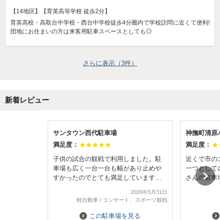
【14地区】【育英高等学校 徒歩2分】
育英高校・高取台中学校・西台中学校徒歩4分圏内で学校訪問に近くて便利!
団地にお住まいの方は来客用駐車スペースとしても◎
さらに表示（
3
件）
新着レビュー
サンタウン西代駐車場
神撫町清原
満足度：
満足度：
子供の試合の観戦で利用しました。駐
近くで市の
車場も広く一台一台も幅があり止めや
一つとしての
すかったのでとても満足しています。
さんの駐車
再入場もできるので観戦の合間にご飯
いのが見つ
2026年5月31日
も食べに行けて本当に助かりました。
めて利用し
軽自動車
/
コンサート、スポーツ観戦
また利用したいです。
ったのです
たのですが
この駐車場を見る