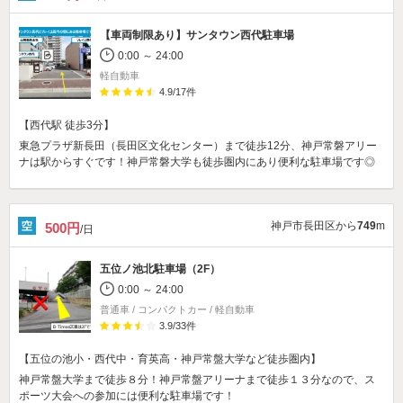
【車両制限あり】
サンタウン西代駐車場
0:00 ～ 24:00
軽自動車
4.9
/
17
件
【西代駅 徒歩3分】
東急プラザ新長田（長田区文化センター）まで徒歩12分、神戸常磐アリー
ナは駅からすぐです！神戸常磐大学も徒歩圏内にあり便利な駐車場です◎
神戸市長田区から
749
m
500円
/日
五位ノ池北駐車場（2F）
0:00 ～ 24:00
普通車 / コンパクトカー / 軽自動車
3.9
/
33
件
【五位の池小・西代中・育英高・神戸常盤大学など徒歩圏内】
神戸常盤大学まで徒歩８分！神戸常盤アリーナまで徒歩１３分なので、ス
ポーツ大会への参加には便利な駐車場です！