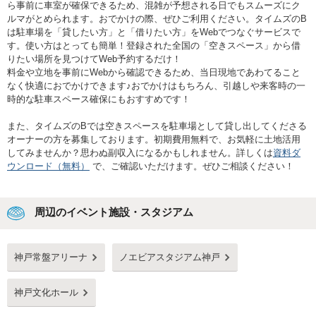
ら事前に車室が確保できるため、混雑が予想される日でもスムーズにク
ルマがとめられます。おでかけの際、ぜひご利用ください。タイムズのB
は駐車場を「貸したい方」と「借りたい方」をWebでつなぐサービスで
す。使い方はとっても簡単！登録された全国の「空きスペース」から借
りたい場所を見つけてWeb予約するだけ！
料金や立地を事前にWebから確認できるため、当日現地であわてること
なく快適におでかけできます♪おでかけはもちろん、引越しや来客時の一
時的な駐車スペース確保にもおすすめです！
また、タイムズのBでは空きスペースを駐車場として貸し出してくださる
オーナーの方を募集しております。初期費用無料で、お気軽に土地活用
してみませんか？思わぬ副収入になるかもしれません。詳しくは
資料ダ
ウンロード（無料）
で、ご確認いただけます。ぜひご相談ください！
周辺のイベント施設・スタジアム
神戸常盤アリーナ
ノエビアスタジアム神戸
神戸文化ホール