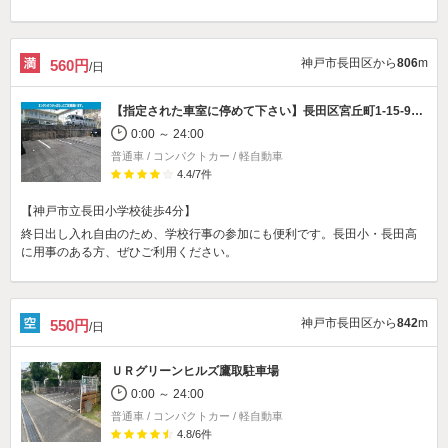
神戸市長田区から
806
m
560円
/日
【指定された車室に停めて下さい】
長田区宮丘町1-15-9駐車場
0:00 ～ 24:00
普通車 / コンパクトカー / 軽自動車
4.4
/
7
件
【神戸市立長田小学校徒歩4分】
終日出し入れ自由のため、学校行事の参加にも便利です。長田小・長田高
に用事のある方、ぜひご利用ください。
神戸市長田区から
842
m
550円
/日
ＵＲグリーンヒルズ鷹取駐車場
0:00 ～ 24:00
普通車 / コンパクトカー / 軽自動車
4.8
/
6
件