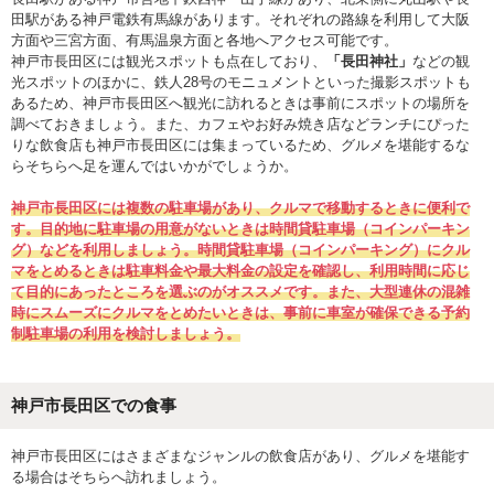
田駅がある神戸電鉄有馬線があります。それぞれの路線を利用して大阪
方面や三宮方面、有馬温泉方面と各地へアクセス可能です。
神戸市長田区には観光スポットも点在しており、
「長田神社」
などの観
光スポットのほかに、鉄人28号のモニュメントといった撮影スポットも
あるため、神戸市長田区へ観光に訪れるときは事前にスポットの場所を
調べておきましょう。また、カフェやお好み焼き店などランチにぴった
りな飲食店も神戸市長田区には集まっているため、グルメを堪能するな
らそちらへ足を運んではいかがでしょうか。
神戸市長田区には複数の駐車場があり、クルマで移動するときに便利で
す。目的地に駐車場の用意がないときは時間貸駐車場（コインパーキン
グ）などを利用しましょう。時間貸駐車場（コインパーキング）にクル
マをとめるときは駐車料金や最大料金の設定を確認し、利用時間に応じ
て目的にあったところを選ぶのがオススメです。また、大型連休の混雑
時にスムーズにクルマをとめたいときは、事前に車室が確保できる予約
制駐車場の利用を検討しましょう。
神戸市長田区での食事
神戸市長田区にはさまざまなジャンルの飲食店があり、グルメを堪能す
る場合はそちらへ訪れましょう。