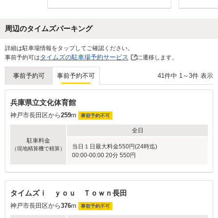
位置の説明
ました。セ
なと思いま
周辺のタイムズパーキング
また綺麗に
良かったと
Next
詳細は駐車場情報をタップしてご確認ください。
タイムズの駐車場予約サービス
事前予約可は
に遷移します。
41
件中
1
～
3
件 表示
事前予約可
事前予約不可
兵庫県立文化体育館
神戸市長田区から
259
m
事前予約不可
全日
駐車料金
当日１日最大料金550円(24時迄)
（現地精算機で精算）
00:00-00:00 20分 550円
タイムズｉ ｙｏｕ Ｔｏｗｎ長田
神戸市長田区から
376
m
事前予約不可