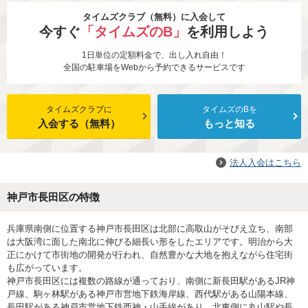
タイムズクラブ（無料）に入会して
今すぐ
「タイムズのB」
を利用しよう
1日単位の定額料金で、出し入れ自由！
全国の駐車場をWebから予約できるサービスです
タイムズクラブに
タイムズのBを
入会する（無料）
もっと知る
法人入会はこちら
神戸市長田区の特徴
兵庫県南側に位置する神戸市長田区は北部に高取山がそびえ立ち、南部
は大阪湾に面した南北に伸びる細長い形をしたエリアです。明治から大
正にかけて市街地の開発が行われ、自然豊かな大地を抱えながら住宅街
も広がっています。
神戸市長田区には複数の路線が通っており、南側に新長田駅があるJR神
戸線、駒ヶ林駅がある神戸市営地下鉄海岸線、西代駅がある山陽本線、
長田駅がある神戸市営地下鉄西神・山手線があり、北東側に丸山駅や長