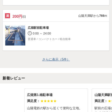
山陽天満駅から
766
m
200円
/日
広畑駅前駐車場
0:00 ～ 24:00
普通車 / コンパクトカー / 軽自動車
さらに表示（
5
件）
新着レビュー
広畑第1-南駐車場
山陽天満駅
満足度：
満足度：
山陽電鉄の駅から近くて便利な立地。
駅前の広場