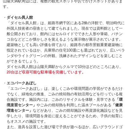
山陽天満駅周辺には、複数の観光スポットやおでかけスポットがありま
す。
ダイセル異人館
「ダイセル異人館」は、姫路市網干区にある2棟の洋館で、明治時代に
外国人技術者の宿舎として建てられました。現在では資料館として一
般公開されており、館内にはセルロイドでできた人形や筆箱、パチン
コ台などどこか懐かしさを覚えるような展示物が展示されています。
建築物としても高い評価を得ており、姫路市の都市景観重要建築物に
指定されているほか、兵庫県の住宅100選にも選ばれており、広いベラ
ンダやライトグリーンの外観、洗練されたデザインなどを楽しむこと
ができるでしょう。
ダイセル異人館は山陽天満駅からクルマで10分ほどのところにあり、
20台ほど収容可能な駐車場を完備しています。
エコパークあぼし
「エコパークあぼし」は、楽しくごみや環境問題の学習ができるだけ
でなく、緑地化の推進、ごみの焼却熱の有効活用などを行っている複
合施設です。施設内には、ごみのリサイクルを体験・見学できる
「環
境楽習センター」
やごみの焼却熱を利用した温水プールがある
「健康
増進センター」
などがあり、ごみの焼却施設や再資源化施設などを見
学したり、環境問題を身近に捉えることができるため、子供の知育に
もオススメの施設です。
また、遊具を設置した遊び場で子供が遊べるほか、広いグラウンドゴ