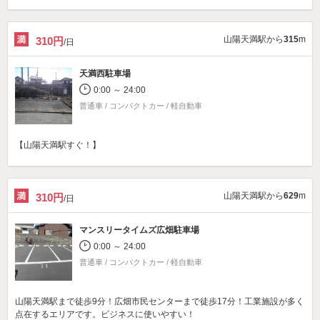
山陽天満駅から
315
m
310円
/日
天満西駐車場
0:00 ～ 24:00
普通車 / コンパクトカー / 軽自動車
【山陽天満駅すぐ！】
山陽天満駅から
629
m
310円
/日
マンスリータイムズ広畑駐車場
0:00 ～ 24:00
普通車 / コンパクトカー / 軽自動車
山陽天満駅まで徒歩9分！広畑市民センターまで徒歩17分！工業施設が多く
点在するエリアです。ビジネスに使いやすい！