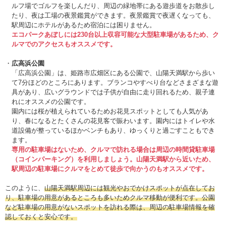
ルフ場でゴルフを楽しんだり、周辺の緑地帯にある遊歩道をお散歩し
たり、夜は工場の夜景鑑賞ができます。夜景鑑賞で夜遅くなっても、
駅周辺にホテルがあるため宿泊には困りません。
エコパークあぼしには230台以上収容可能な大型駐車場があるため、ク
ルマでのアクセスもオススメです。
広高浜公園
「広高浜公園」は、姫路市広畑区にある公園で、山陽天満駅から歩い
て7分ほどのところにあります。ブランコやすべり台などさまざまな遊
具があり、広いグラウンドでは子供が自由に走り回れるため、親子連
れにオススメの公園です。
園内には桜が植えられているためお花見スポットとしても人気があ
り、春になるとたくさんの花見客で賑わいます。園内にはトイレや水
道設備が整っているほかベンチもあり、ゆっくりと過ごすこともでき
ます。
専用の駐車場はないため、クルマで訪れる場合は周辺の時間貸駐車場
（コインパーキング）を利用しましょう。山陽天満駅から近いため、
駅周辺の駐車場にクルマをとめて徒歩で向かうのもオススメです。
このように、
山陽天満駅周辺には観光やおでかけスポットが点在してお
り、駐車場の用意があるところも多いためクルマ移動が便利です。公園
など駐車場の用意がないスポットを訪れる際は、周辺の駐車場情報を確
認しておくと安心です。