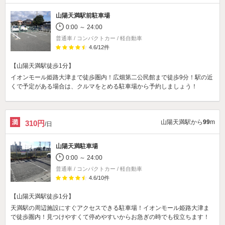
山陽天満駅前駐車場
0:00 ～ 24:00
普通車 / コンパクトカー / 軽自動車
4.6
/
12
件
【山陽天満駅徒歩1分】
イオンモール姫路大津まで徒歩圏内！広畑第二公民館まで徒歩9分！駅の近
くで予定がある場合は、クルマをとめる駐車場から予約しましょう！
山陽天満駅から
99
m
310円
/日
山陽天満駐車場
0:00 ～ 24:00
普通車 / コンパクトカー / 軽自動車
4.6
/
10
件
【山陽天満駅徒歩1分】
天満駅の周辺施設にすぐアクセスできる駐車場！イオンモール姫路大津ま
で徒歩圏内！見つけやすくて停めやすいからお急ぎの時でも役立ちます！