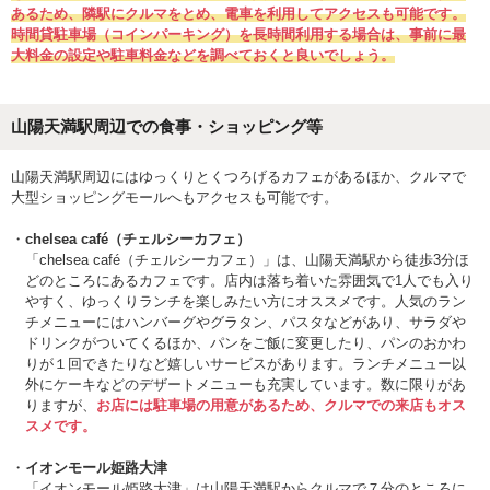
あるため、隣駅にクルマをとめ、電車を利用してアクセスも可能です。
時間貸駐車場（コインパーキング）を長時間利用する場合は、事前に最
大料金の設定や駐車料金などを調べておくと良いでしょう。
山陽天満駅周辺での食事・ショッピング等
山陽天満駅周辺にはゆっくりとくつろげるカフェがあるほか、クルマで
大型ショッピングモールへもアクセスも可能です。
chelsea café（チェルシーカフェ）
「chelsea café（チェルシーカフェ）」は、山陽天満駅から徒歩3分ほ
どのところにあるカフェです。店内は落ち着いた雰囲気で1人でも入り
やすく、ゆっくりランチを楽しみたい方にオススメです。人気のラン
チメニューにはハンバーグやグラタン、パスタなどがあり、サラダや
ドリンクがついてくるほか、パンをご飯に変更したり、パンのおかわ
りが１回できたりなど嬉しいサービスがあります。ランチメニュー以
外にケーキなどのデザートメニューも充実しています。数に限りがあ
りますが、
お店には駐車場の用意があるため、クルマでの来店もオス
スメです。
イオンモール姫路大津
「イオンモール姫路大津」は山陽天満駅からクルマで７分のところに