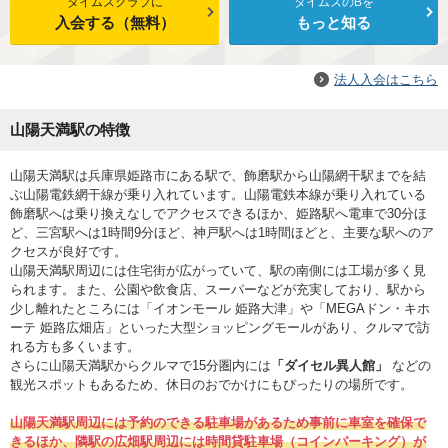
タイムズクラブに
タイムズのBを
入会する（無料）
もっと知る
法人入会はこちら
山陽天満駅の特徴
山陽天満駅は兵庫県姫路市にある駅で、飾磨駅から山陽網干駅までを結
ぶ山陽電鉄網干線が乗り入れています。山陽電鉄本線が乗り入れている
飾磨駅へは乗り換えなしでアクセスできるほか、姫路駅へ電車で30分ほ
ど、三宮駅へは1時間9分ほど、神戸駅へは1時間ほどと、主要な駅へのア
クセスが良好です。
山陽天満駅周辺には住宅街が広がっていて、駅の南側には工場が多く見
られます。また、公園や飲食店、スーパーなどが充実しており、駅から
少し離れたところには「イオンモール 姫路大津」や「MEGAドン・キホ
ーテ 姫路広畑店」といった大型ショッピングモールがあり、クルマで訪
れる方も多くいます。
さらに山陽天満駅からクルマで15分圏内には
「ダイセル異人館」
などの
観光スポットもあるため、休日のおでかけにもぴったりの場所です。
山陽天満駅周辺には予約のできる駐車場があるため事前に車室を確保で
きるほか、隣駅の広畑駅周辺には時間貸駐車場（コインパーキング）が