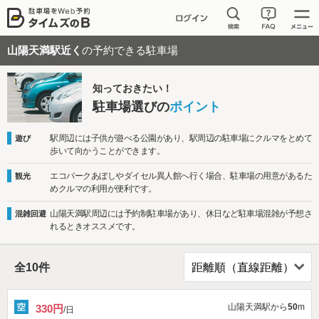
山陽天満駅近く
の予約できる駐車場
知っておきたい！
駐車場選びの
ポイント
駅周辺には子供が遊べる公園があり、駅周辺の駐車場にクルマをとめて
遊び
歩いて向かうことができます。
エコパークあぼしやダイセル異人館へ行く場合、駐車場の用意があるた
観光
めクルマの利用が便利です。
山陽天満駅周辺には予約制駐車場があり、休日など駐車場混雑が予想さ
混雑回避
れるときオススメです。
全
10
件
山陽天満駅から
50
m
330円
/日