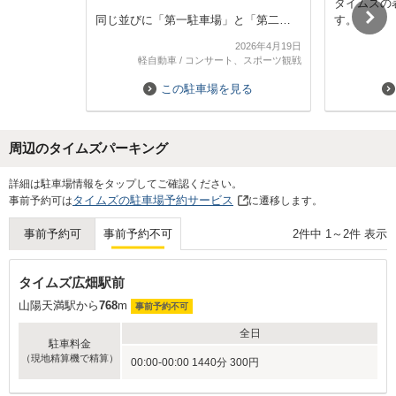
タイムズの
同じ並びに「第一駐車場」と「第二駐
す。
車場」があるので、間違えないよう注
2026年4月19日
意が必要。予約時に「第一駐車場の◯
軽自動車
/
コンサート、スポーツ観戦
番」と場所が指定されているので、事
前にしっかり確認しておくと安心。
この駐車場を見る
現地はフェンスに番号と小さく
「times」のプレートあり。他の区画は
周辺のタイムズパーキング
月極で会社名や個人名の表示があるた
め、少し分かりづらく、一度通り過ぎ
Next
詳細は駐車場情報をタップしてご確認ください。
てしまった。
タイムズの駐車場予約サービス
事前予約可は
に遷移します。
コインパーキングと違って事前予約・
2
件中
1
～
2
件 表示
事前予約可
事前予約不可
事前精算なので、満車の心配がなく使
えるのは助かるポイント。
タイムズ広畑駅前
山陽天満駅から
768
m
事前予約不可
全日
駐車料金
（現地精算機で精算）
00:00-00:00 1440分 300円