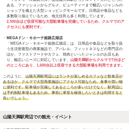
ある、ファッションからグルメ、ビューティーまで幅広いジャンルの
ショップを備えた大型ショッピングモールです。日用品や食品なども
多数取り揃えているため、地元住民も多く利用しています。
2,500台ほど収容可能な大型駐車場を完備しているため、クルマでのア
クセスにも便利です。
MEGAドン・キホーテ姫路広畑店
「MEGAドン・キホーテ姫路広畑店」は、日用品や食品などを取り扱
う生活密着型の商業施設で、アパレル、フィットネスなどの専門店の
ほか、ファストフードやカフェ、焼肉といったジャンルのお店もあ
り、幅広いニーズに対応しています。
山陽天満駅からクルマで7分ほど
のところにあり、1,600台以上収容できる大型駐車場を利用できます。
このように、
山陽天満駅周辺にはランチが楽しめるカフェなど飲食店が
あるほか、クルマで大型商業施設にアクセス可能なため、食事や買い物
に便利です。駐車場が完備してあるところが多いだけでなく、駅周辺に
は予約制駐車場もあるため、事前に車室を確保したいときは利用すると
良いでしょう。
山陽天満駅周辺での観光・イベント