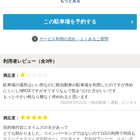
もっと見る
この駐車場を予約する
サービス利用の流れ・よくあるご質問
利用者レビュー（全
3
件）
満足度：
駐車場の場所はいい所なのに軽自動車の駐車場を利用したのですが停め
にくいしNBOXですがギリギリなんで気をつけた方がいいです
もっと小さい軽なら難なく停めれると思います
2026年5月21日
軽自動車
通勤、ビジネス
満足度：
目的地付近にタイムズのＢがあって
とても助かりました。コインパーキングではないので1日の利用で何回も
出入りできるのも追加料金なしで出来ます。新幹線下なので、小さい子