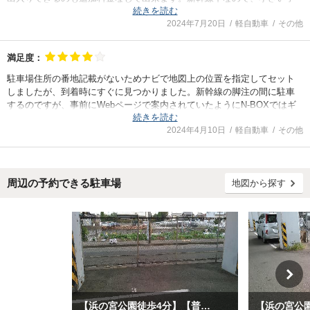
続きを読む
供がいる私は雨の日も真夏も屋根代わりで良いと思いました。あまり運
2024年7月20日
軽自動車
その他
転に慣れていないので縦列駐車のように駐車できるか不安でしたが、問
題なかったです。
コインパーキングが付近にないこともあり、どうしようかと思っていま
満足度：
したが、タイムズのＢを利用できて良かったです。
駐車場住所の番地記載がないためナビで地図上の位置を指定してセット
しましたが、到着時にすぐに見つかりました。新幹線の脚注の間に駐車
するのですが、事前にWebページで案内されていたようにN-BOXではギ
続きを読む
リギリのサイズかと思います。納車数日後のまだ車に慣れていない状況
2024年4月10日
軽自動車
その他
でしたので、何度か切り替えしてようやくはいりました。慣れればもう
少しスムーズに入庫できたと思います。この周辺にはあまり駐車場がな
かったので、利用できてよかったです。
周辺の予約できる駐車場
地図から探す
【浜の宮公園徒歩4分】【普通車】新野辺第二駐車場