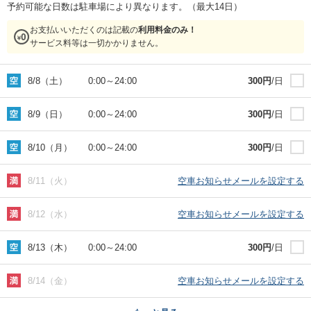
予約可能な日数は駐車場により異なります。（最大14日）
お支払いいただくのは記載の
利用料金のみ！
サービス料等は一切かかりません。
8/8（土）
0:00
～
24:00
300
円
/日
8/9（日）
0:00
～
24:00
300
円
/日
8/10（月）
0:00
～
24:00
300
円
/日
8/11（火）
空車お知らせメールを設定する
8/12（水）
空車お知らせメールを設定する
8/13（木）
0:00
～
24:00
300
円
/日
8/14（金）
空車お知らせメールを設定する