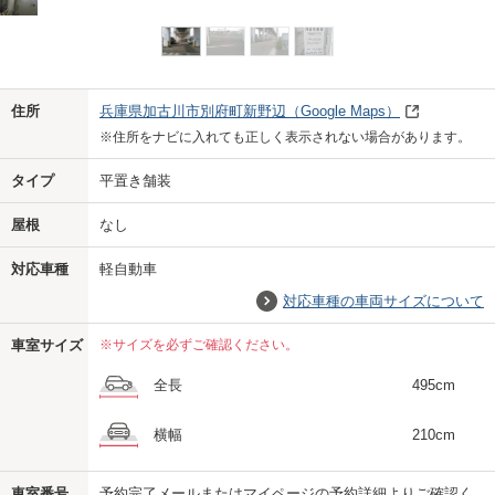
Previo
Next
住所
兵庫県加古川市別府町新野辺
（Google Maps）
※住所をナビに入れても正しく表示されない場合があります。
タイプ
平置き舗装
屋根
なし
対応車種
軽自動車
対応車種の車両サイズについて
車室サイズ
※サイズを必ずご確認ください。
全長
495cm
横幅
210cm
車室番号
予約完了メールまたはマイページの予約詳細よりご確認く