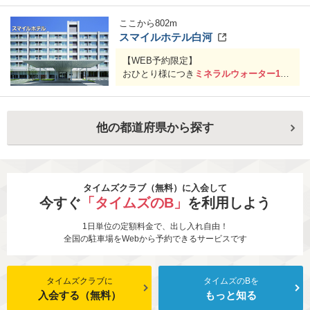
ここから
802
m
スマイルホテル白河
【WEB予約限定】
おひとり様につき
ミネラルウォーター1ボ
トル
サービス
※予約登録情報の「お問い合わせ」項目
他の都道府県から探す
にタイムズクラブ会員である旨、タイム
ズクラブ会員番号(16桁)をご入力ください
期間：予告なく変更する場合がございま
す
タイムズクラブ（無料）に入会して
今すぐ
「タイムズのB」
を利用しよう
1日単位の定額料金で、出し入れ自由！
全国の駐車場をWebから予約できるサービスです
タイムズクラブに
タイムズのBを
入会する（無料）
もっと知る