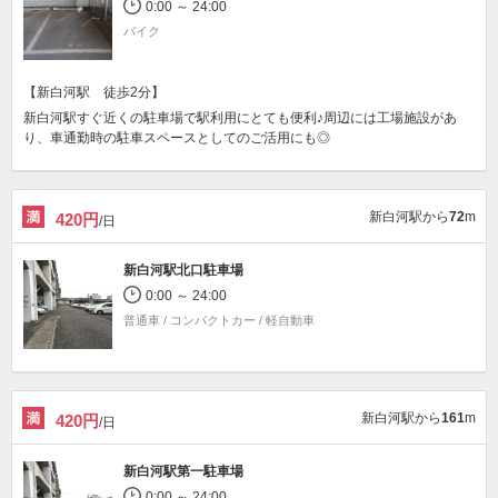
0:00 ～ 24:00
バイク
【新白河駅 徒歩2分】
新白河駅すぐ近くの駐車場で駅利用にとても便利♪周辺には工場施設があ
り、車通勤時の駐車スペースとしてのご活用にも◎
新白河駅から
72
m
420円
/日
新白河駅北口駐車場
0:00 ～ 24:00
普通車 / コンパクトカー / 軽自動車
新白河駅から
161
m
420円
/日
新白河駅第一駐車場
0:00 ～ 24:00