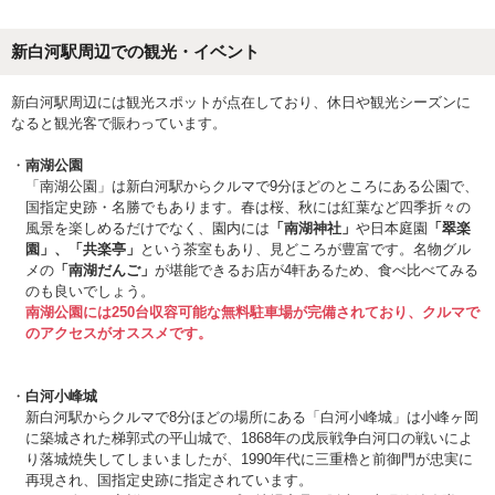
新白河駅周辺での観光・イベント
新白河駅周辺には観光スポットが点在しており、休日や観光シーズンに
なると観光客で賑わっています。
南湖公園
「南湖公園」は新白河駅からクルマで9分ほどのところにある公園で、
国指定史跡・名勝でもあります。春は桜、秋には紅葉など四季折々の
風景を楽しめるだけでなく、園内には
「南湖神社」
や日本庭園
「翠楽
園」、「共楽亭」
という茶室もあり、見どころが豊富です。名物グル
メの
「南湖だんご」
が堪能できるお店が4軒あるため、食べ比べてみる
のも良いでしょう。
南湖公園には250台収容可能な無料駐車場が完備されており、クルマで
のアクセスがオススメです。
白河小峰城
新白河駅からクルマで8分ほどの場所にある「白河小峰城」は小峰ヶ岡
に築城された梯郭式の平山城で、1868年の戊辰戦争白河口の戦いによ
り落城焼失してしまいましたが、1990年代に三重櫓と前御門が忠実に
再現され、国指定史跡に指定されています。