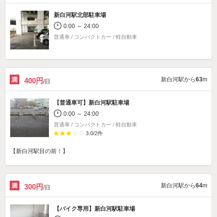
新白河駅北部駐車場
0:00 ～ 24:00
普通車 / コンパクトカー / 軽自動車
新白河駅から
63
m
400円
/日
【普通車可】
新白河駅駐車場
0:00 ～ 24:00
普通車 / コンパクトカー / 軽自動車
3.0
/
2
件
【新白河駅目の前！】
新白河駅から
64
m
300円
/日
【バイク専用】
新白河駅駐車場