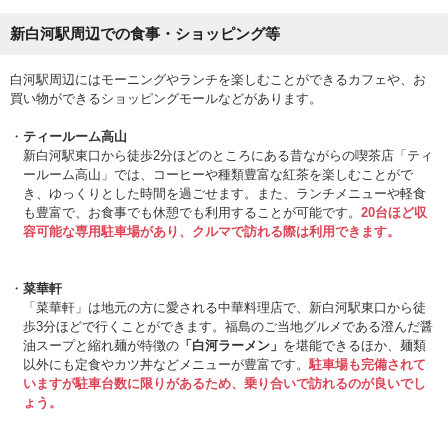
新白河駅周辺での食事・ショッピング等
白河駅周辺にはモーニングやランチを楽しむことができるカフェや、お
買い物ができるショッピングモールなどがあります。
ティールーム高山
新白河駅東口から徒歩2分ほどのところにある昔ながらの喫茶店「ティ
ールーム高山」では、コーヒーや種類豊富な紅茶を楽しむことがで
き、ゆっくりとした時間を過ごせます。また、ランチメニューや軽食
も豊富で、お食事でも休憩でも利用することが可能です。
20台ほど収
容可能な専用駐車場があり、クルマで訪れる際は利用できます。
菜華軒
「菜華軒」は地元の方に愛される中華料理店で、新白河駅東口から徒
歩3分ほどで行くことができます。福島のご当地グルメである澄んだ醤
油スープと縮れ麺が特徴の
「白河ラーメン」
を堪能できるほか、麺類
以外にも定食やカツ丼などメニューが豊富です。
駐車場も完備されて
いますが駐車台数に限りがあるため、乗り合いで訪れるのが良いでし
ょう。