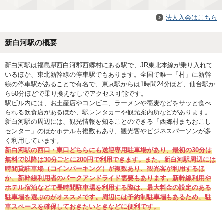
法人入会はこちら
新白河駅の概要
新白河駅は福島県西白河郡西郷村にある駅で、JR東北本線が乗り入れて
いるほか、東北新幹線の停車駅でもあります。全国で唯一「村」に新幹
線の停車駅があることで有名で、東京駅からは1時間24分ほど、仙台駅か
ら50分ほどで乗り換えなしでアクセス可能です。
駅ビル内には、お土産店やコンビニ、ラーメンや蕎麦などをサッと食べ
られる飲食店があるほか、駅レンタカーや観光案内所などがあります。
新白河駅の周辺には、観光情報を知ることのできる「西郷村まちおこし
センター」のほかホテルも複数もあり、観光客やビジネスパーソンが多
く利用しています。
新白河駅の西口・東口どちらにも送迎専用駐車場があり、最初の30分は
無料で以降は30分ごとに200円で利用できます。また、新白河駅周辺には
時間貸駐車場（コインパーキング）が複数あり、観光客が利用するほ
か、新幹線利用者のパークアンドライド需要もあります。新幹線利用や
ホテル宿泊などで長時間駐車場を利用する際は、最大料金の設定のある
駐車場を選ぶのがオススメです。周辺には予約制駐車場もあるため、駐
車スペースを確保しておきたいときなどに便利です。