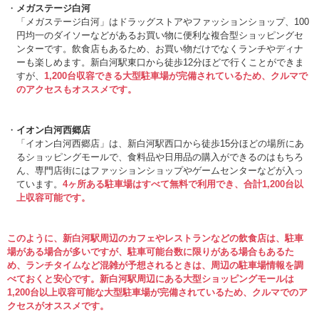
メガステージ白河
「メガステージ白河」はドラッグストアやファッションショップ、100
円均一のダイソーなどがあるお買い物に便利な複合型ショッピングセ
ンターです。飲食店もあるため、お買い物だけでなくランチやディナ
ーも楽しめます。新白河駅東口から徒歩12分ほどで行くことができま
すが、
1,200台収容できる大型駐車場が完備されているため、クルマで
のアクセスもオススメです。
イオン白河西郷店
「イオン白河西郷店」は、新白河駅西口から徒歩15分ほどの場所にあ
るショッピングモールで、食料品や日用品の購入ができるのはもちろ
ん、専門店街にはファッションショップやゲームセンターなどが入っ
ています。
4ヶ所ある駐車場はすべて無料で利用でき、合計1,200台以
上収容可能です。
このように、新白河駅周辺のカフェやレストランなどの飲食店は、駐車
場がある場合が多いですが、駐車可能台数に限りがある場合もあるた
め、ランチタイムなど混雑が予想されるときは、周辺の駐車場情報を調
べておくと安心です。新白河駅周辺にある大型ショッピングモールは
1,200台以上収容可能な大型駐車場が完備されているため、クルマでのア
クセスがオススメです。