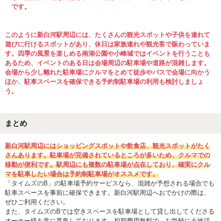
です。
このように新白河駅周辺には、たくさんの観光スポットや子供を連れて
遊びに行けるスポットがあり、休日は家族連れや観光客で賑わっていま
す。四季の風景を楽しめる南湖公園や小峰城ではイベントを行うことも
あるため、イベントのある日は会場周辺の駐車場や道路が混雑します。
会場から少し離れた駐車場にクルマをとめて徒歩やバスで会場に向かう
ほか、駐車スペースを確保できる予約制駐車場の利用も検討しましょ
う。
まとめ
新白河駅周辺にはショッピングスポットや飲食店、観光スポットがたく
さんあります。駐車場が完備されているところが多いため、クルマでの
移動が便利です。駅周辺にも複数の駐車場が点在しており、確実にクル
マを駐車したい場合は予約制駐車場がオススメです。
「タイムズのB」の駐車場予約サービスなら、混雑が予想される場合でも
駐車スペースを事前に確保できます。新白河駅周辺へおでかけの際は、
ぜひご利用ください。
また、タイムズのBでは空きスペースを駐車場として貸し出してくださる
オーナー様を常に募集しております。初期費用無料で、お気軽に土地活