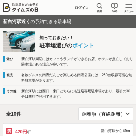
新白河駅近く
の予約できる駐車場
知っておきたい！
駐車場選びの
ポイント
新白河駅周辺にはカフェやランチができるお店、ホテルが点在しており
遊び
駐車場がある場合が多いです。
名物グルメの南湖だんごが楽しめる南湖公園には、250台収容可能な無
観光
料駐車場があります。
新白河駅には西口・東口どちらにも送迎専用駐車場があり、最初の30
その他
分は無料で利用できます。
全
10
件
新白河駅から
49
m
420円
/日