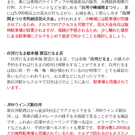
また、春には夜桜のライトアップや地場産品の販売、火縄銃鉄砲隊の
行列、ステージイベントなどを楽しめる
「白河小峰城桜まつり」
、夏
には5,000発以上の花火が打ち上がり、お城を美しく照らし出す
「白河
関まつり市民納涼花火大会」
が行われます。
小峰城には駐車場が完備
されているため、クルマでのアクセスも可能です。花火大会当日は臨
時駐車場が設置されますが、混雑が予想されるため、少し離れた場所
にある駐車場にクルマをとめて徒歩で向かうことも検討しましょう。
白河だるま総本舗 渡辺だるま店
「白河だるま総本舗 渡辺だるま店」では名物
「白河だるま」
の購入や
予約をすればだるまの絵付け体験をすることができます。白河だるま
は顔に松・竹・梅・亀・鶴が描かれているのが特徴で、とても縁起の
良いものといわれており、お土産などにもぴったりです。
新白河駅からクルマで12分ほどのところにあり、
駐車場も完備されて
います。
JRAウインズ新白河
新白河駅西口から徒歩5分ほどでアクセスできる「JRAウインズ新白
河」は、馬券の購入やレースの様子を大画面で見ることができる施設
です。ふれあい広場やポニーリンクで遊べるほか、メリーゴーラウン
ドなどもあり、子供が遊べるスポットも豊富です。
収容台数1,200台ほ
どの無料駐車場も完備されているため、クルマで訪れるのもオススメ